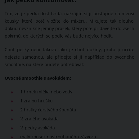
Tím, že je pecka dost tvrdá, nakrájíte si ji postupně na menší
kousky, které poté vložíte do mixéru. Mixujete tak dlouho,
dokud nevznikne jemný prášek, který poté přidávejte do všech
pokrmů, do kterých se podle vás bude nejvíce hodit.
Chuť pecky není taková jako je chuť dužiny, proto ji určitě
nejezte samotnou, ale přidejte si ji například do ovocného
smoothie, na které budete potřebovat:
Ovocné smoothie s avokádem:
1 hrnek mléka nebo vody
1 zralou hrušku
2 hrstky čerstvého špenátu
½ zralého avokáda
½ pecky avokáda
malý kousek nastrouhaného zázvoru