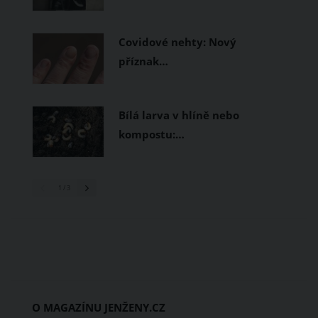
Covidové nehty: Nový
příznak…
Bílá larva v hlíně nebo
kompostu:…
1
/ 3
O MAGAZÍNU JENŽENY.CZ