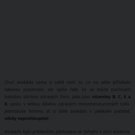
Chuť avokáda sama o sobě není to, co na sebe přilákalo
takovou pozornost, ale spíše fakt, že se může pochlubit
bohatou sbírkou zdravých živin, jako jsou
vitamíny B, C, E a
K
, spolu s velkou dávkou zdravých mononenasycených tuků.
Jednoduše řečeno, ať si dáte avokádo v jakékoliv podobě,
nikdy neprohloupíte!
Avokádo bylo především pěstováno ve Střední a Jižní Americe,