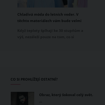
Chladivá móda do letních veder. V
těchto materiálech vám bude velmi
příjemně
Když teploty šplhají ke 30 stupňům a
výš, nezáleží pouze na tom, co si
obléknete, ale také z čeho je oblečení
ušité. Některé materiály totiž zadržují
teplo a pot, jiné naopak nechají
pokožku dýchat a pomohou vám
zvládnout i opravdu horké dny.
Základem letního šatníku by proto
CO SI PROHLÍŽEJÍ OSTATNÍ?
měly být přírodní nebo funkční
prodyšné tkaniny a volnější střihy.
Obraz, který šokoval celý svět.
…