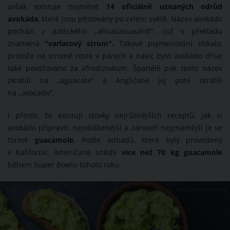
avšak existuje nejméně
14 oficiálně uznaných odrůd
avokáda
, které jsou pěstovány po celém světě. Název avokádo
pochází z aztéckého „ahuacacuauhitl“, což v překladu
znamená
"varlatový strom".
Takové pojmenování získalo,
protože na stromě roste v párech a navíc bylo avokádo dříve
také považováno za afrodiziakum. Španělé pak tento název
zkrátili na „aguacate“ a Angličané jej poté zkrátili
na „avocado“.
I přesto, že existují stovky nejrůznějších receptů, jak si
avokádo připravit, nejoblíbenější a zároveň nejznámější je ve
formě
guacamole.
Podle odhadů, které byly provedeny
v Kalifornii, Američané snědli
více než 70 kg guacamole
během Super Bowlu tohoto roku.
ZDROJ: SHUTTERSTOCK