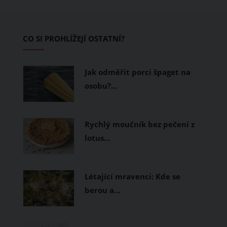
pokožku dýchat a pomohou vám
zvládnout i opravdu horké dny.
Základem letního šatníku by proto
CO SI PROHLÍŽEJÍ OSTATNÍ?
měly být přírodní nebo funkční
prodyšné tkaniny a volnější střihy.
Jak odměřit porci špaget na
osobu?…
Rychlý moučník bez pečení z
lotus…
Létající mravenci: Kde se
berou a…