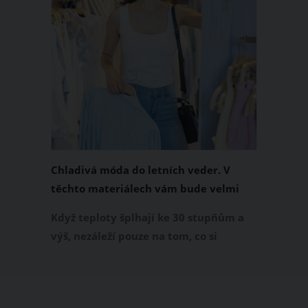
Chladivá móda do letních veder. V
těchto materiálech vám bude velmi
příjemně
Když teploty šplhají ke 30 stupňům a
výš, nezáleží pouze na tom, co si
obléknete, ale také z čeho je oblečení
ušité. Některé materiály totiž zadržují
teplo a pot, jiné naopak nechají