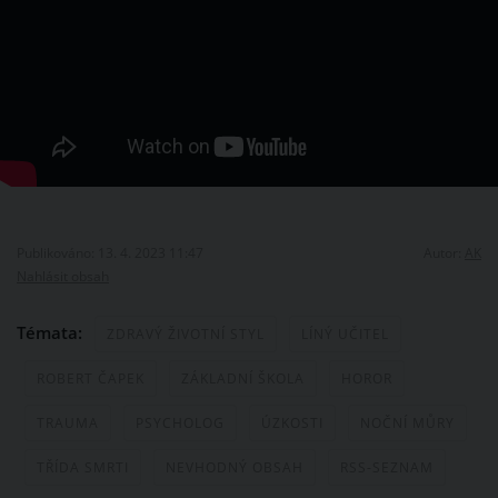
Publikováno: 13. 4. 2023 11:47
Autor:
AK
Nahlásit obsah
Témata:
ZDRAVÝ ŽIVOTNÍ STYL
LÍNÝ UČITEL
ROBERT ČAPEK
ZÁKLADNÍ ŠKOLA
HOROR
TRAUMA
PSYCHOLOG
ÚZKOSTI
NOČNÍ MŮRY
TŘÍDA SMRTI
NEVHODNÝ OBSAH
RSS-SEZNAM