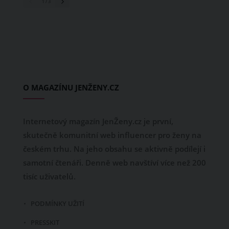
1
/ 3
O MAGAZÍNU JENŽENY.CZ
Internetový magazín JenŽeny.cz je první,
skutečně komunitní web influencer pro ženy na
českém trhu. Na jeho obsahu se aktivně podílejí i
samotní čtenáři. Denně web navštíví více než 200
tisíc uživatelů.
PODMÍNKY UŽITÍ
PRESSKIT