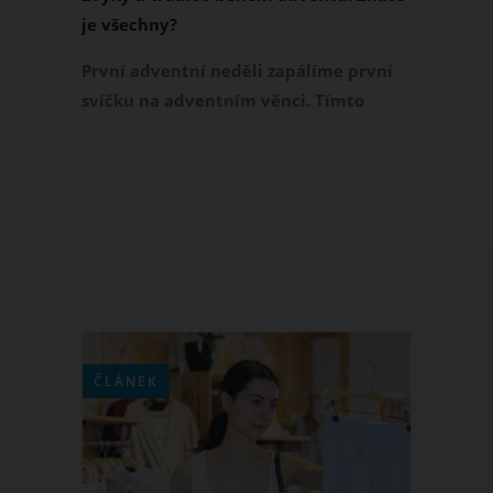
je všechny?
První adventní neděli zapálíme první
svíčku na adventním věnci. Tímto
dnem začíná doba adventu, která je
spojena se spoustou tradic a zvyklostí.
Víte, které z nich dodržovat?
ČLÁNEK