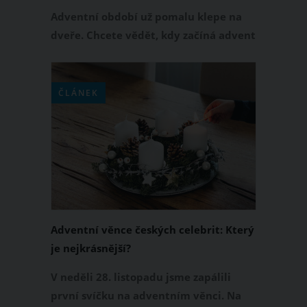
listopadu
Adventní období už pomalu klepe na
dveře. Chcete vědět, kdy začíná advent
2022? Advent v letošním roce začíná v
neděli 27. listopadu a končí v sobotu
24. prosince. Zajímá vás také, kdy jsou
ČLÁNEK
v roce 2022 adventní neděle?
Přinášíme jejich přehled.
Adventní věnce českých celebrit: Který
je nejkrásnější?
V neděli 28. listopadu jsme zapálili
první svíčku na adventním věnci. Na