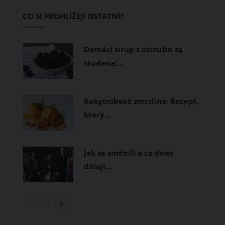
Základem letního šatníku by proto
CO SI PROHLÍŽEJÍ OSTATNÍ?
měly být přírodní nebo funkční
prodyšné tkaniny a volnější střihy.
Domácí sirup z ostružin za
studena:…
Rakytníková zmrzlina: Recept,
který…
Jak se změnili a co dnes
dělají…
1
/ 3