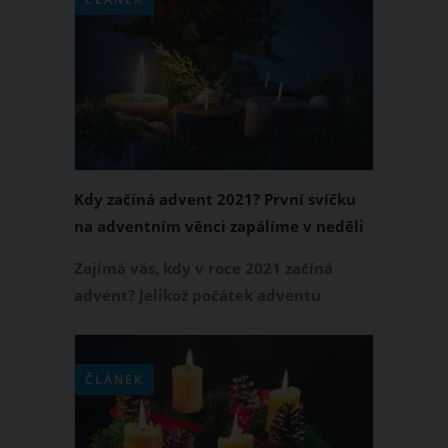
těchto věnců si budou moci opuštěné
děti splnit svá vánoční přání.
Kdy začíná advent 2021? První svíčku
na adventním věnci zapálíme v neděli
28. listopadu
Zajímá vás, kdy v roce 2021 začíná
advent? Jelikož počátek adventu
každoročně spadá na čtvrtou neděli
před 24. prosincem, začátek adventu si
v letošním roce připomeneme již v
ČLÁNEK
neděli 28. listopadu. A jak je to v roce
2021 s 2., 3. a 4. adventní nedělí?