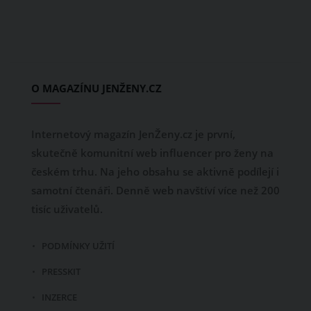
O MAGAZÍNU JENŽENY.CZ
Internetový magazín JenŽeny.cz je první,
skutečně komunitní web influencer pro ženy na
českém trhu. Na jeho obsahu se aktivně podílejí i
samotní čtenáři. Denně web navštíví více než 200
tisíc uživatelů.
PODMÍNKY UŽITÍ
PRESSKIT
INZERCE