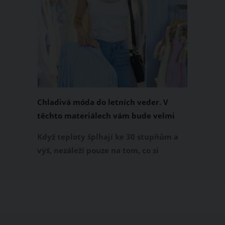
Chladivá móda do letních veder. V
těchto materiálech vám bude velmi
příjemně
Když teploty šplhají ke 30 stupňům a
výš, nezáleží pouze na tom, co si
obléknete, ale také z čeho je oblečení
ušité. Některé materiály totiž zadržují
teplo a pot, jiné naopak nechají
pokožku dýchat a pomohou vám
zvládnout i opravdu horké dny.