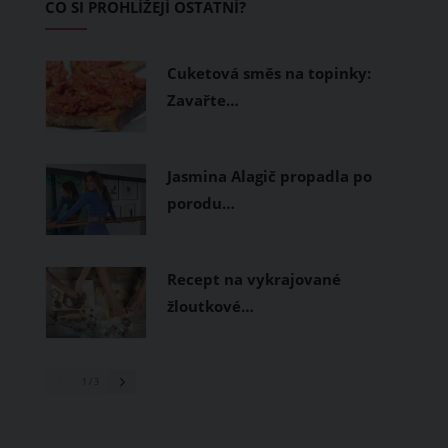
CO SI PROHLÍŽEJÍ OSTATNÍ?
měly být přírodní nebo funkční
prodyšné tkaniny a volnější střihy.
Cuketová směs na topinky:
Zavařte…
Jasmina Alagič propadla po
porodu…
Recept na vykrajované
žloutkové…
1
/ 3