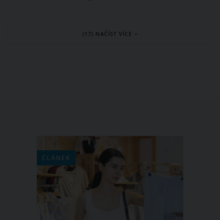
zveřejňuje fotky své 4leté dcerky Miy
Prachařové. Tato rozkošná holčička s
(17) NAČÍST VÍCE
blonďatými vlásky je podle Agátiných
sledujících celá Prachařka. Někdo v ní
vidí také babičku Veroniku Žilkovou.
Co myslíte, na koho je malá Mia nejvíc
podobná?
ČLÁNEK