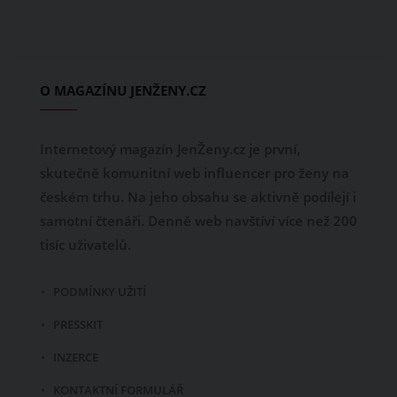
O MAGAZÍNU JENŽENY.CZ
Internetový magazín JenŽeny.cz je první,
skutečně komunitní web influencer pro ženy na
českém trhu. Na jeho obsahu se aktivně podílejí i
samotní čtenáři. Denně web navštíví více než 200
tisíc uživatelů.
PODMÍNKY UŽITÍ
PRESSKIT
INZERCE
KONTAKTNÍ FORMULÁŘ