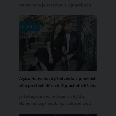
Hanychová je šťastnou trojnásobnou
maminkou. Otcem její nejmladší
dcerky Rozárky je její současný
partner, mediální magnát Jaromír
ČLÁNEK
Soukup. Agáta Hanychová na
Instagramu prozradila, že udržuje
dobré vztahy s rodinami svých
expartnerů. Kromě toho se rozpovídala
i o svém vztahu k Saře Sandevě.
Agáta Hanychová předvedla v plavkách
tělo po třech dětech. Z plochého břicha
jejím fanouškům spadla brada
Je to teprve dva měsíce, co Agáta
Hanychová přivedla na svět své třetí
dítě, dceru Rozárku. Na mámu od tří