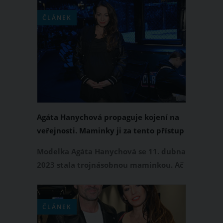
dětí ovšem modelka rozhodně
nevypadá. Dokázala to nejnovější
ČLÁNEK
fotkou v plavkách, kterou sdílela na
Instagramu. Z jejího plochého bříška a
štíhlého těla Agátiným fanouškům
doslova spadla brada.
Agáta Hanychová propaguje kojení na
veřejnosti. Maminky ji za tento přístup
chválí
Modelka Agáta Hanychová se 11. dubna
2023 stala trojnásobnou maminkou. Ač
je ještě v šestinedělí, se svou
novorozenou dcerkou Rozárkou již
vyráží na pravidelné procházky. Své
ČLÁNEK
fanoušky nejnověji potěšila snímkem,