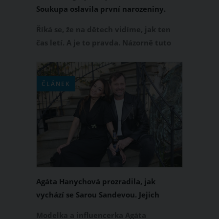
Soukupa oslavila první narozeniny.
Takhle jí to sluší
Říká se, že na dětech vidíme, jak ten
čas letí. A je to pravda. Názorně tuto
skutečnost na sociálních sítích ukázala
také Agáta Hanychová, která sdílela
fotku z prvních narozenin své dcerky
ČLÁNEK
Rozárky.
Agáta Hanychová prozradila, jak
vychází se Sarou Sandevou. Jejich
vzájemný vztah vás překvapí
Modelka a influencerka Agáta