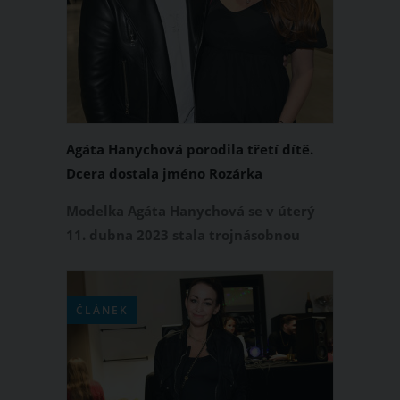
jak svou holčičku kojí na veřejnosti. A
zvlášť od maminek se jí dostalo velké
pochvaly.
Agáta Hanychová porodila třetí dítě.
Dcera dostala jméno Rozárka
Modelka Agáta Hanychová se v úterý
11. dubna 2023 stala trojnásobnou
maminkou. Do třetice přivedla na svět
krásnou a zdravou dceru, která dostala
nádherné jméno Rozárka. Otcem
ČLÁNEK
holčičky je Agátin partner Jaromír
Soukup.