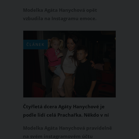
Instagramu se kvůli tomu strhla
Modelka Agáta Hanychová opět
vášnivá diskuze
vzbudila na Instagramu emoce.
Tentokrát si ji lidé vzali na paškál kvůli
videu, v němž připravuje máslovou
bramborovou kaši s vejcem. Do hotové
ČLÁNEK
bramborové kaše totiž přidala syrový
žloutek, což se některým jejím
sledujícím příliš nelíbilo. Jaký na to
máte názor?
Čtyřletá dcera Agáty Hanychové je
podle lidí celá Prachařka. Někdo v ní
vidí také babičku Veroniku Žilkovou
Modelka Agáta Hanychová pravidelně
na svém instagramovém účtu