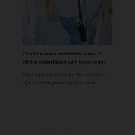
Chladivá móda do letních veder. V
těchto materiálech vám bude velmi
příjemně
Když teploty šplhají ke 30 stupňům a
výš, nezáleží pouze na tom, co si
obléknete, ale také z čeho je oblečení
ušité. Některé materiály totiž zadržují
teplo a pot, jiné naopak nechají
pokožku dýchat a pomohou vám
zvládnout i opravdu horké dny.
Základem letního šatníku by proto