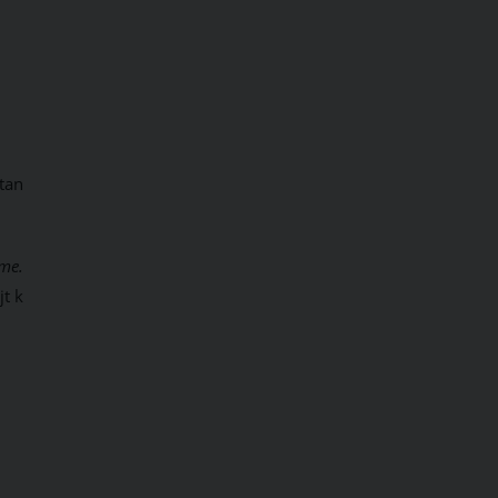
tan
áme.
t k