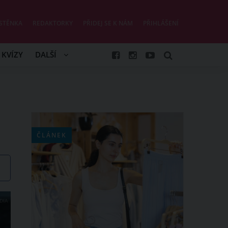
STĚNKA
REDAKTORKY
PŘIDEJ SE K NÁM
PŘIHLÁŠENÍ
KVÍZY
DALŠÍ
ČLÁNEK
DIA