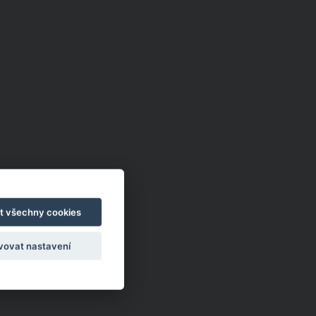
t všechny cookies
vovat nastavení
a z