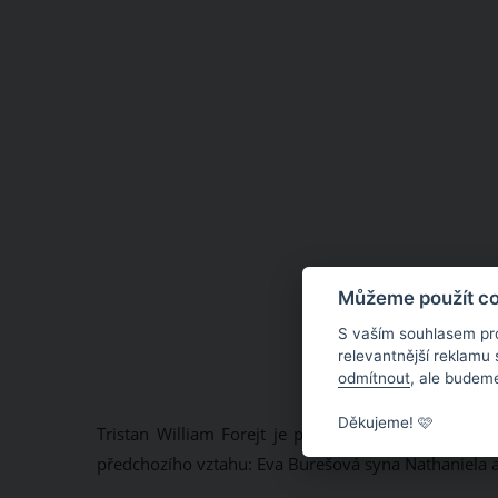
Můžeme použít coo
S vaším souhlasem pr
relevantnější reklamu
odmítnout
, ale budeme
Děkujeme! 🩷
Tristan William Forejt je první společné miminko
předchozího vztahu: Eva Burešová syna Nathaniela a