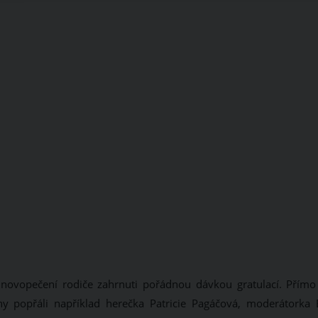
li novopečení rodiče zahrnuti pořádnou dávkou gratulací. Přímo
ny popřáli například herečka Patricie Pagáčová, moderátorka 