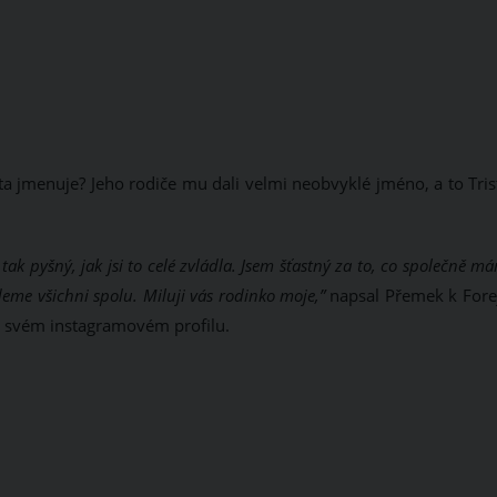
ta jmenuje? Jeho rodiče mu dali velmi neobvyklé jméno, a to Tris
tak pyšný, jak jsi to celé zvládla. Jsem šťastný za to, co společně m
eme všichni spolu. Miluji vás rodinko moje,”
napsal Přemek k Forej
a svém instagramovém profilu.