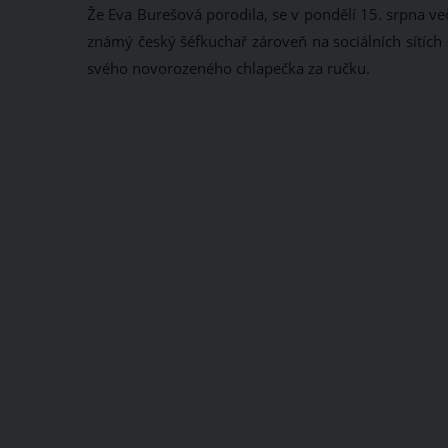
Že Eva Burešová porodila, se v pondělí 15. srpna v
známý český šéfkuchař zároveň na sociálních sítích 
svého novorozeného chlapečka za ručku.