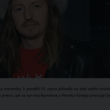
ná maminka. V pondělí 15. srpna přivedla na svět svého druh
lé jméno. Jak se syn Evy Burešové a Přemka Forejta jmenuje? J