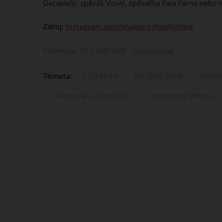
Decastelo, zpěvák Voxel, zpěvačka Ewa Farna nebo 
Zdroj:
Instagram.com/evabureshsalvatore
Publikováno: 16. 8. 2022 16:08
Nahlásit obsah
Témata:
CELEBRITY
EVA BUREŠOVÁ
PŘEME
TRISTAN WILLIAM FOREJT
NETRADIČNÍ JMÉNO