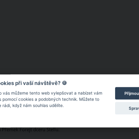
kies při vaší návštěvě? 🍪
o vás můžeme tento web vylepšovat a nabízet vám
Přijmou
 s pomocí cookies a podobných technik. Můžete to
 rádi, když nám souhlas udělíte.
Spra
 Evy Burešové a Přemka Forejta. Každý z nich má ještě potomk
 Přemek Forejt dceru Stellu.