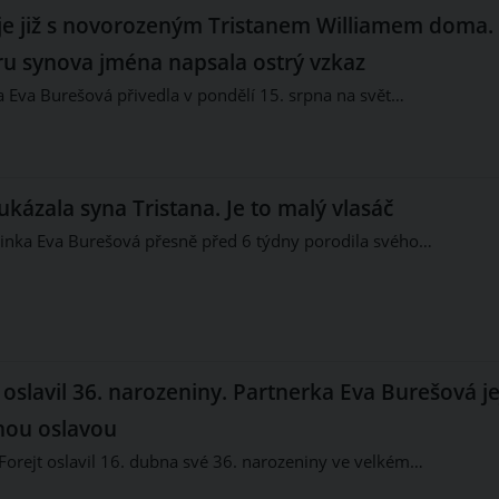
je již s novorozeným Tristanem Williamem doma.
ru synova jména napsala ostrý vzkaz
 Eva Burešová přivedla v pondělí 15. srpna na svět…
kázala syna Tristana. Je to malý vlasáč
ka Eva Burešová přesně před 6 týdny porodila svého…
oslavil 36. narozeniny. Partnerka Eva Burešová je
jnou oslavou
orejt oslavil 16. dubna své 36. narozeniny ve velkém…