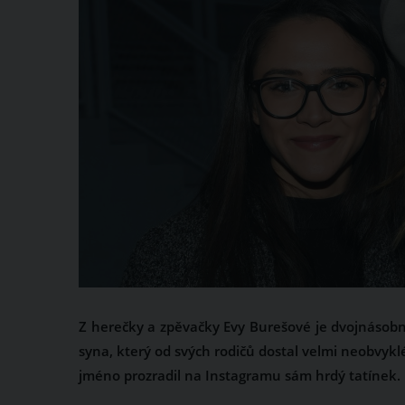
Z herečky a zpěvačky Evy Burešové je dvojnásob
syna, který od svých rodičů dostal velmi neobvyk
jméno prozradil na Instagramu sám hrdý tatínek.