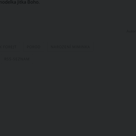
modelka Jitka Boho.
Autor
K FOREJT
POROD
NAROZENÍ MIMINKA
RSS-SEZNAM