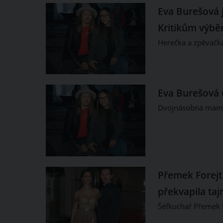
Eva Burešová 
Kritikům výbě
Herečka a zpěvačka
Eva Burešová u
Dvojnásobná mamin
Přemek Forejt 
překvapila ta
Šéfkuchař Přemek F