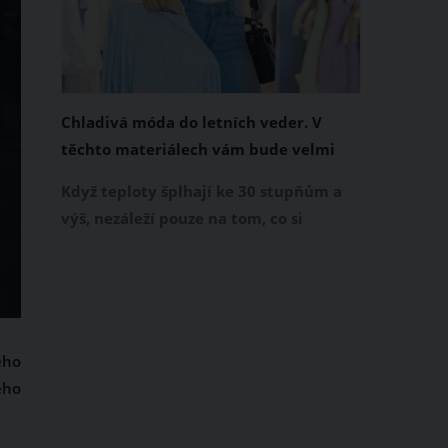
Chladivá móda do letních veder. V
těchto materiálech vám bude velmi
příjemně
Když teploty šplhají ke 30 stupňům a
výš, nezáleží pouze na tom, co si
obléknete, ale také z čeho je oblečení
ušité. Některé materiály totiž zadržují
teplo a pot, jiné naopak nechají
pokožku dýchat a pomohou vám
zvládnout i opravdu horké dny.
ého
Základem letního šatníku by proto
eho
měly být přírodní nebo funkční
prodyšné tkaniny a volnější střihy.