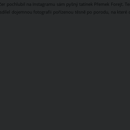
ečer pochlubil na Instagramu sám pyšný tatínek Přemek Forejt. Te
sdílel dojemnou fotografii pořízenou těsně po porodu, na které d