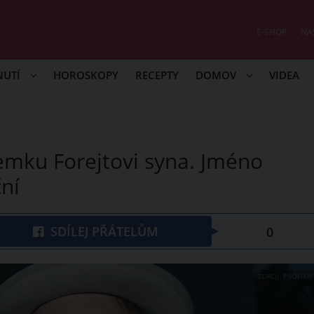
E-SHOP
NÁ
NUTÍ
HOROSKOPY
RECEPTY
DOMOV
VIDEA
emku Forejtovi syna. Jméno
ní
SDÍLEJ PŘÁTELŮM
0
ZDROJ: PROFIME