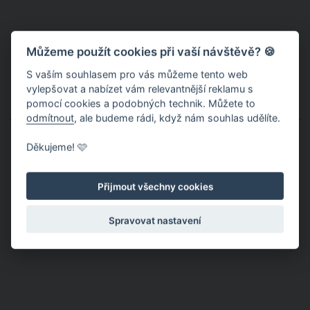
Můžeme použít cookies při vaší návštěvě? 🍪
S vaším souhlasem pro vás můžeme tento web
vylepšovat a nabízet vám relevantnější reklamu s
pomocí cookies a podobných technik. Můžete to
Lucie Borhyová o Hance Zagorové a Štefanovi Margitovi
odmítnout
, ale budeme rádi, když nám souhlas udělíte.
veřejně mluvila jako o své rodině. Pevné vztahy jim vydržely
po celý život a bohužel je zpřetrhala až Hančina smrt.
Děkujeme! 🩷
Přijmout všechny cookies
Spravovat nastavení