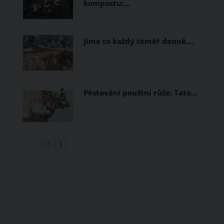
kompostu:…
Jíme to každý téměř denně.…
Pěstování pouštní růže: Tato…
1
/ 3