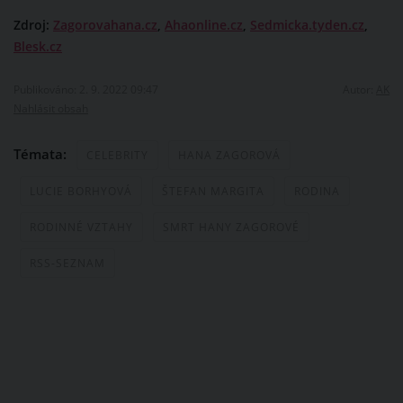
Zdroj:
Zagorovahana.cz
,
Ahaonline.cz
,
Sedmicka.tyden.cz
,
Blesk.cz
Publikováno: 2. 9. 2022 09:47
Autor:
AK
Nahlásit obsah
Témata:
CELEBRITY
HANA ZAGOROVÁ
LUCIE BORHYOVÁ
ŠTEFAN MARGITA
RODINA
RODINNÉ VZTAHY
SMRT HANY ZAGOROVÉ
RSS-SEZNAM