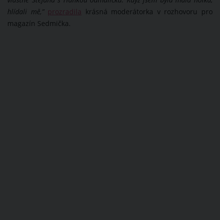
vlastně Štefana s Hankou odmalička. Když jsem byla malá holka,
hlídali mě,”
prozradila
krásná moderátorka v rozhovoru pro
magazín Sedmička.