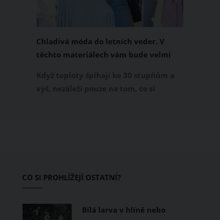
Chladivá móda do letních veder. V
těchto materiálech vám bude velmi
příjemně
Když teploty šplhají ke 30 stupňům a
výš, nezáleží pouze na tom, co si
obléknete, ale také z čeho je oblečení
ušité. Některé materiály totiž zadržují
teplo a pot, jiné naopak nechají
pokožku dýchat a pomohou vám
zvládnout i opravdu horké dny.
Základem letního šatníku by proto
CO SI PROHLÍŽEJÍ OSTATNÍ?
měly být přírodní nebo funkční
prodyšné tkaniny a volnější střihy.
Bílá larva v hlíně nebo