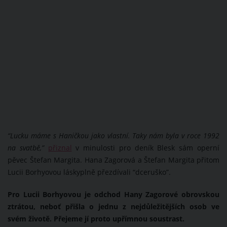
“Lucku máme s Haničkou jako vlastní. Taky nám byla v roce 1992
na svatbě,”
přiznal
v minulosti pro deník Blesk sám operní
pěvec Štefan Margita. Hana Zagorová a Štefan Margita přitom
Lucii Borhyovou láskyplně přezdívali “dceruško”.
Pro Lucii Borhyovou je odchod Hany Zagorové obrovskou
ztrátou, neboť přišla o jednu z nejdůležitějších osob ve
svém životě. Přejeme jí proto upřímnou soustrast.