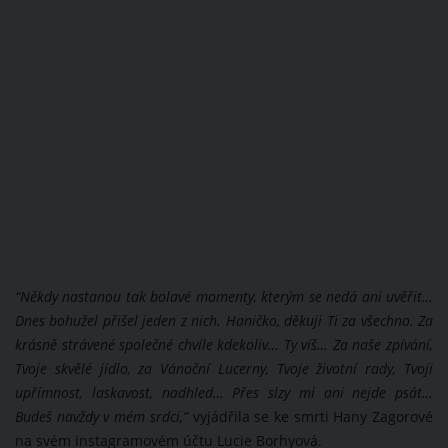
“
Někdy nastanou tak bolavé momenty, kterým se nedá ani uvěřit…
Dnes bohužel přišel jeden z nich. Haničko, děkuji Ti za všechno. Za
krásně strávené společné chvíle kdekoliv… Ty víš… Za naše zpívání,
Tvoje skvělé jídlo, za Vánoční Lucerny, Tvoje životní rady, Tvoji
upřímnost, laskavost, nadhled… Přes slzy mi ani nejde psát…
Budeš navždy v mém srdci,”
vyjádřila se ke smrti Hany Zagorové
na svém instagramovém účtu Lucie Borhyová.