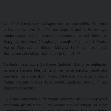
Na zádušní mši za Hanu Zagorovou, která proběhla 31. srpna
v kostele svatého Tomáše na Malé Straně v Praze, byla
moderátorka velkou oporou zdrcenému vdovci Štefanovi
Margitovi, kterého utěšovala v jeho nejhorších chvílích života.
Hanka Zagorová a Štefan Margita totiž byli pro Lucii
Borhyovou jako blízká rodina. Jak je to možné?
Nevlastní táta Lucie Borhyové, Ladislav Borhy, je nejlepším
přítelem Štefana Margity. Znají se již od dětství, neboť oba
pocházejí ze slovenských Košic. Když měli Hana Zagorová a
Štefan Margita v roce 1992 svatbu, Ladislav Borhy jim šel
dokonce za svědka.
S Hanou Zagorovou a Štefanem Margitou se Lucie Borhyová
setkávala již od dětství.
“My máme rodinné vztahy. Já znám