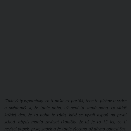
“Takový ty vzpomínky, co ti pošle ex parťák, tebe to píchne u srdce
a uvědomíš si, že tahle noha, už není ta samá noha, co vídáš
každej den, že ta noha je ráda, když se vyvalí aspoň na první
schod, abysis mohla zavázat tkaničky, že už je to 15 let, co ti
nevisel pupek, prsa, zadek a že tohle všechno už dávno odnesl čas.