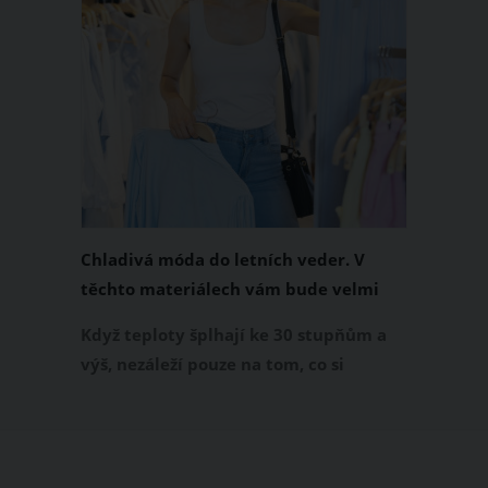
Chladivá móda do letních veder. V
těchto materiálech vám bude velmi
příjemně
Když teploty šplhají ke 30 stupňům a
výš, nezáleží pouze na tom, co si
obléknete, ale také z čeho je oblečení
ušité. Některé materiály totiž zadržují
teplo a pot, jiné naopak nechají
pokožku dýchat a pomohou vám