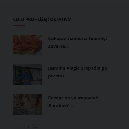
zvládnout i opravdu horké dny.
Základem letního šatníku by proto
CO SI PROHLÍŽEJÍ OSTATNÍ?
měly být přírodní nebo funkční
prodyšné tkaniny a volnější střihy.
Cuketová směs na topinky:
Zavařte…
Jasmina Alagič propadla po
porodu…
Recept na vykrajované
žloutkové…
1
/ 3