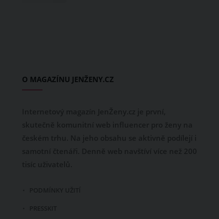
O MAGAZÍNU JENŽENY.CZ
Internetový magazín JenŽeny.cz je první,
skutečně komunitní web influencer pro ženy na
českém trhu. Na jeho obsahu se aktivně podílejí i
samotní čtenáři. Denně web navštíví více než 200
tisíc uživatelů.
PODMÍNKY UŽITÍ
PRESSKIT