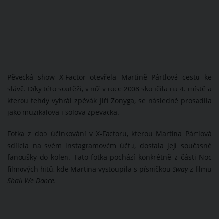
Pěvecká show X-Factor otevřela Martině Pártlové cestu ke
slávě. Díky této soutěži, v níž v roce 2008 skončila na 4. místě a
kterou tehdy vyhrál zpěvák Jiří Zonyga, se následně prosadila
jako muzikálová i sólová zpěvačka.
Fotka z dob účinkování v X-Factoru, kterou Martina Pártlová
sdílela na svém instagramovém účtu, dostala její současné
fanoušky do kolen. Tato fotka pochází konkrétně z části Noc
filmových hitů, kde Martina vystoupila s písničkou
Sway
z filmu
Shall We Dance.