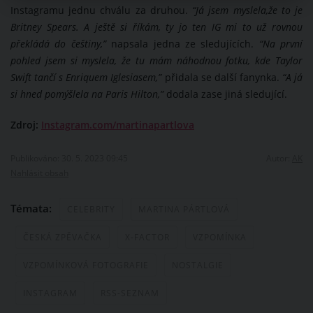
Instagramu jednu chválu za druhou.
“Já jsem myslela,že to je
Britney Spears. A ještě si říkám, ty jo ten IG mi to už rovnou
překládá do češtiny,”
napsala jedna ze sledujících.
“Na první
pohled jsem si myslela, že tu mám náhodnou fotku, kde Taylor
Swift tančí s Enriquem Iglesiasem,”
přidala se další fanynka.
“A já
si hned pomýšlela na Paris Hilton,”
dodala zase jiná sledující.
Zdroj:
Instagram.com/martinapartlova
Publikováno: 30. 5. 2023 09:45
Autor:
AK
Nahlásit obsah
Témata:
CELEBRITY
MARTINA PÁRTLOVÁ
ČESKÁ ZPĚVAČKA
X-FACTOR
VZPOMÍNKA
VZPOMÍNKOVÁ FOTOGRAFIE
NOSTALGIE
INSTAGRAM
RSS-SEZNAM