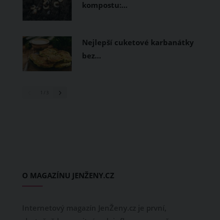
kompostu:…
Nejlepší cuketové karbanátky
bez…
1
/ 3
O MAGAZÍNU JENŽENY.CZ
Internetový magazín JenŽeny.cz je první,