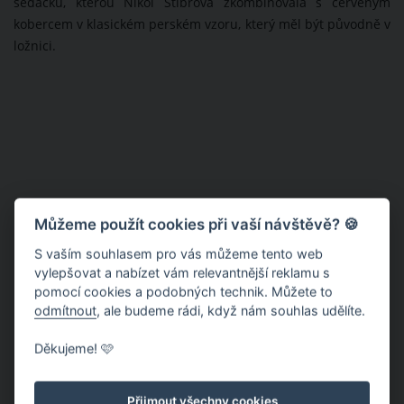
sedačku, kterou Nikol Štíbrová zkombinovala s červeným
kobercem v klasickém perském vzoru, který měl být původně v
ložnici.
Můžeme použít cookies při vaší návštěvě? 🍪
S vaším souhlasem pro vás můžeme tento web
vylepšovat a nabízet vám relevantnější reklamu s
pomocí cookies a podobných technik. Můžete to
odmítnout
, ale budeme rádi, když nám souhlas udělíte.
Děkujeme! 🩷
Přijmout všechny cookies