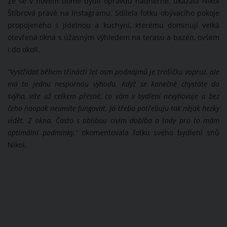
Že se v novém domě bydlí opravdu nádherně, ukázala Nikol
Štíbrová právě na Instagramu. Sdílela fotku obývacího pokoje
propojeného s jídelnou a kuchyní, kterému dominují velká
otevřená okna s úžasným výhledem na terasu a bazén, ovšem
i do okolí.
“
Vystřídat během třinácti let osm podnájmů je trošičku vopruz, ale
má to jednu nespornou výhodu. Když se konečně chystáte do
svýho, víte už celkem přesně, co vám v bydlení nevyhovuje a bez
čeho naopak neumíte fungovat. Já třeba potřebuju tak nějak hezky
vidět. Z okna. Často s oblibou civim doblba a tady pro to mám
optimální podmínky,”
okomentovala fotku svého bydlení snů
Nikol.