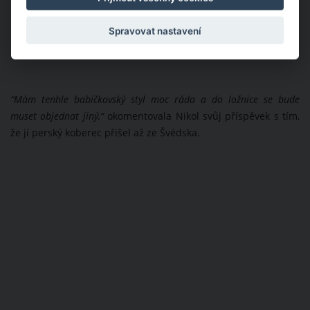
Spravovat nastavení
“
Mám tenhle babičkovský styl moc ráda a do ložnice se bude
muset objednat jiný,“
okomentovala Nikol svůj příspěvek s tím,
že jí perský koberec přišel až ze Švédska.