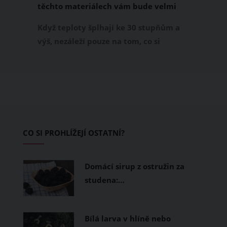
těchto materiálech vám bude velmi
příjemně
Když teploty šplhají ke 30 stupňům a
výš, nezáleží pouze na tom, co si
obléknete, ale také z čeho je oblečení
ušité. Některé materiály totiž zadržují
teplo a pot, jiné naopak nechají
pokožku dýchat a pomohou vám
zvládnout i opravdu horké dny.
Základem letního šatníku by proto
CO SI PROHLÍŽEJÍ OSTATNÍ?
měly být přírodní nebo funkční
prodyšné tkaniny a volnější střihy.
Domácí sirup z ostružin za
studena:…
Bílá larva v hlíně nebo