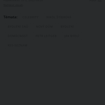
Publikováno: 10. 2. 2022 09:26
Autor:
AK
Nahlásit obsah
Témata:
CELEBRITY
NIKOL ŠTÍBROVÁ
BYDLENÍ SNŮ
NOVÝ DŮM
BYDLENÍ
DOMÁCNOST
PETR LEITGEB
JAK BYDLÍ
RSS-SEZNAM