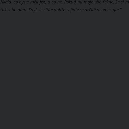
íkala, co byste měli jíst, a co ne. Pokud mi moje tělo řekne, že si
tak si ho dám. Když se cítíte dobře, v jídle se určitě neomezujte.“