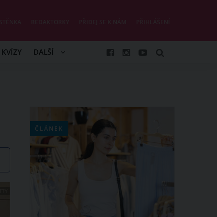
STĚNKA
REDAKTORKY
PŘIDEJ SE K NÁM
PŘIHLÁŠENÍ
KVÍZY
DALŠÍ
ČLÁNEK
TTY