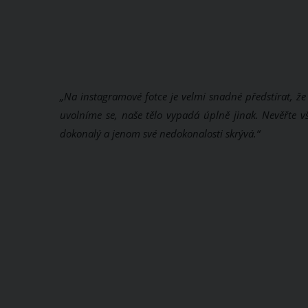
„Na instagramové fotce je velmi snadné předstírat, ž
uvolníme se, naše tělo vypadá úplně jinak. Nevěřte
dokonalý a jenom své nedokonalosti skrývá.“