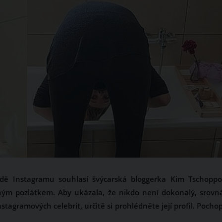
padě Instagramu souhlasí švýcarská bloggerka Kim Tschoppo
ouhým pozlátkem. Aby ukázala, že nikdo není dokonalý, srovn
stagramových celebrit, určitě si prohlédněte její profil. Pochop