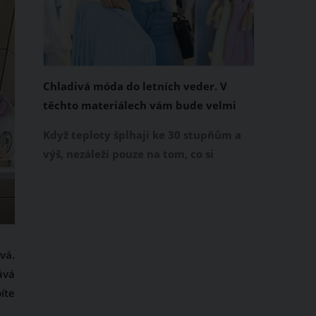
Chladivá móda do letních veder. V
těchto materiálech vám bude velmi
příjemně
Když teploty šplhají ke 30 stupňům a
výš, nezáleží pouze na tom, co si
obléknete, ale také z čeho je oblečení
ušité. Některé materiály totiž zadržují
teplo a pot, jiné naopak nechají
pokožku dýchat a pomohou vám
zvládnout i opravdu horké dny.
vá.
Základem letního šatníku by proto
ává
měly být přírodní nebo funkční
íte
prodyšné tkaniny a volnější střihy.