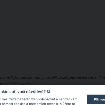
 zima ve Švýcarsku opravdu jinak. Jelikož nežijeme na horách, sníh
jenom bláto a mráz.“
kies při vaší návštěvě? 🍪
o vás můžeme tento web vylepšovat a nabízet vám
Přijmou
 s pomocí cookies a podobných technik. Můžete to