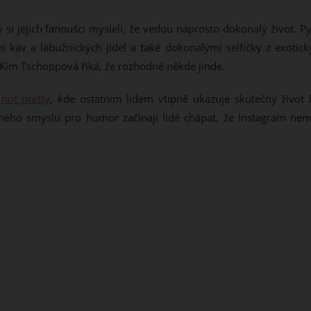
 si jejich fanoušci mysleli, že vedou naprosto dokonalý život. P
áv a labužnických jídel a také dokonalými selfíčky z exotick
a Kim Tschoppová říká, že rozhodně někde jinde.
 not pretty
, kde ostatním lidem vtipně ukazuje skutečný život 
ečného smyslu pro humor začínají lidé chápat, že Instagram nem