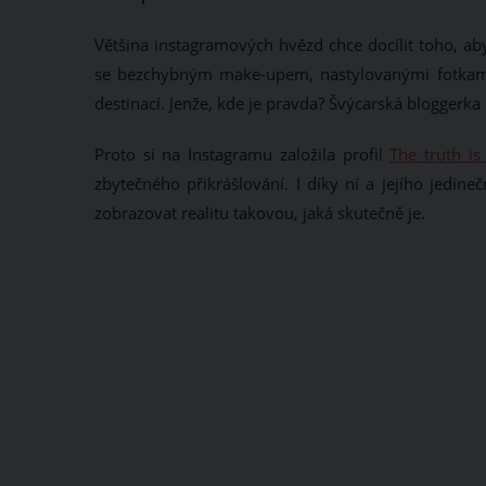
Většina instagramových hvězd chce docílit toho, aby
se bezchybným make-upem, nastylovanými fotkami k
destinací. Jenže, kde je pravda? Švýcarská bloggerk
Proto si na Instagramu založila profil
The truth is
zbytečného přikrášlování. I díky ní a jejího jedin
zobrazovat realitu takovou, jaká skutečně je.