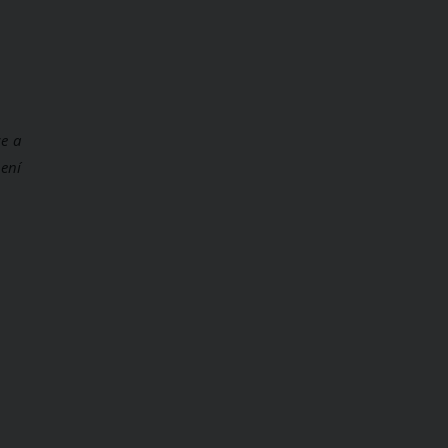
ce a
ení