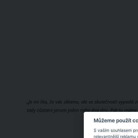
„Je mi líto, že vás zklamu, ale ve skutečnosti vypadá
tady zůstane jenom jeden nebo dva dny. Pak tu máme 
Můžeme použít coo
S vaším souhlasem pr
relevantnější reklamu