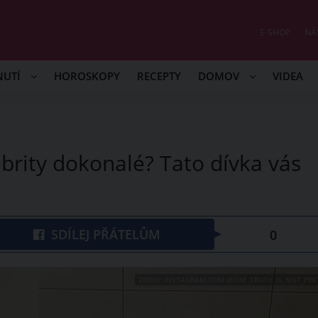
E-SHOP
NÁ
NUTÍ
HOROSKOPY
RECEPTY
DOMOV
VIDEA
brity dokonalé? Tato dívka vás
SDÍLEJ PŘÁTELŮM
0
ZDROJ: INSTAGRAM.COM @THE_TRUTH_IS_NOT_PRE