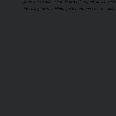
„Jezte, na co máte chuť. Je pro mě trapné, abych vám ř
dát cukry, tak to udělám. Jestli budu mít chuť na salát, 