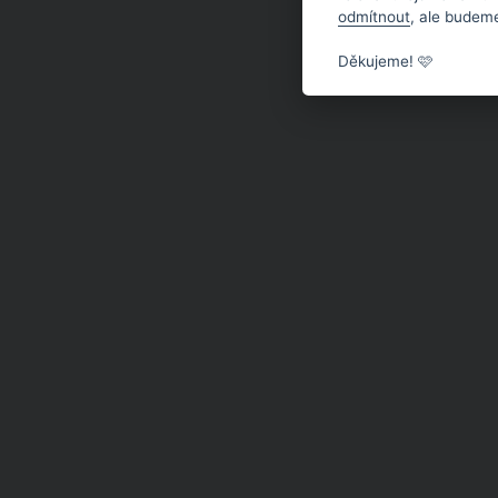
odmítnout
, ale budeme
Děkujeme! 🩷