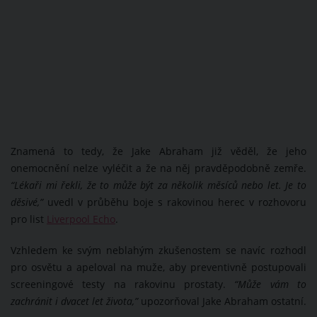
Znamená to tedy, že Jake Abraham již věděl, že jeho
onemocnění nelze vyléčit a že na něj pravděpodobně zemře.
“Lékaři mi řekli, že to může být za několik měsíců nebo let. Je to
děsivé,”
uvedl v průběhu boje s rakovinou herec v rozhovoru
pro list
Liverpool Echo
.
Vzhledem ke svým neblahým zkušenostem se navíc rozhodl
pro osvětu a apeloval na muže, aby preventivně postupovali
screeningové testy na rakovinu prostaty.
“Může vám to
zachránit i dvacet let života,”
upozorňoval Jake Abraham ostatní.