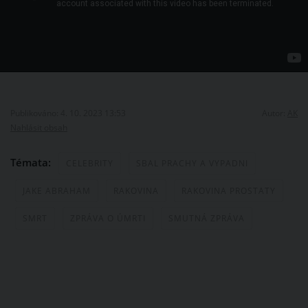
Publikováno: 4. 10. 2023 13:53
Autor:
AK
Nahlásit obsah
Témata:
CELEBRITY
SBAL PRACHY A VYPADNI
JAKE ABRAHAM
RAKOVINA
RAKOVINA PROSTATY
SMRT
ZPRÁVA O ÚMRTI
SMUTNÁ ZPRÁVA