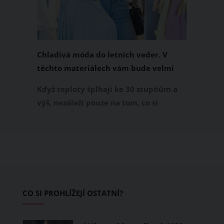
Chladivá móda do letních veder. V
těchto materiálech vám bude velmi
příjemně
Když teploty šplhají ke 30 stupňům a
výš, nezáleží pouze na tom, co si
obléknete, ale také z čeho je oblečení
ušité. Některé materiály totiž zadržují
teplo a pot, jiné naopak nechají
pokožku dýchat a pomohou vám
zvládnout i opravdu horké dny.
Základem letního šatníku by proto
CO SI PROHLÍŽEJÍ OSTATNÍ?
měly být přírodní nebo funkční
prodyšné tkaniny a volnější střihy.