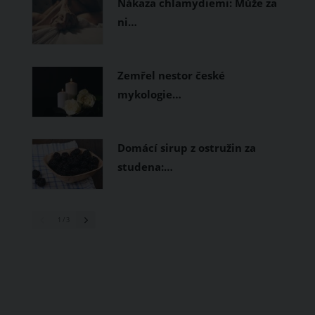
Nákaza chlamydiemi: Může za
ni…
Zemřel nestor české
mykologie…
Domácí sirup z ostružin za
studena:…
1
/ 3