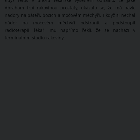
Když letos v únoru lékařské vyšetření odhalilo, že Jake
Abraham trpí rakovinou prostaty, ukázalo se, že má navíc
nádory na páteři, bocích a močovém měchýři. I když si nechal
nádor na močovém měchýři odstranit a podstoupil
radioterapii, lékaři mu napřímo řekli, že se nachází v
terminálním stadiu rakoviny.