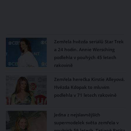
Zemřela hvězda seriálů Star Trek
a 24 hodin. Annie Wersching
podlehla v pouhých 45 letech
rakovině
Zemřela herečka Kirstie Alleyová.
Hvězda Kdopak to mluvím
podlehla v 71 letech rakovině
Jedna z nejslavnějších
supermodelek světa zemřela v
pouhých 56 letech. Tatjaně Patitz