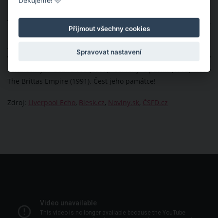
Děkujeme! 🩷
Tento hvězdný herec bohužel 1. října 2023 v pouhých 56
Přijmout všechny cookies
letech nakonec rakovině prostaty podlehl. Během svého života
zazářil zejména v oblíbených krimikomediích Sbal prachy a
Spravovat nastavení
vypadni! (1998) a Vzorec 51 (2001). Vidět jste jej mohli také v
seriálech Jak běží život (2009), Červený trpaslík (1992) nebo
The Brittas Empire (1991). Čest jeho památce!
Zdroj:
Liverpool Echo
,
Blesk.cz
,
Noviny.sk
,
ČSFD.cz