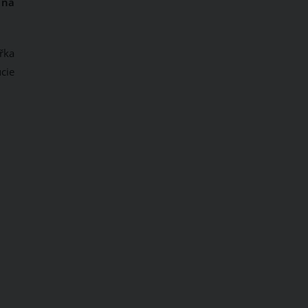
 na
řka
cie