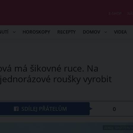
E-SHOP
NÁ
NUTÍ
HOROSKOPY
RECEPTY
DOMOV
VIDEA
ová má šikovné ruce. Na
 jednorázové roušky vyrobit
SDÍLEJ PŘÁTELŮM
0
ZDROJ: SHUTTERST