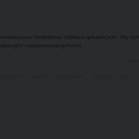
í maminka Lucie Vondráčková. Oblíbená zpěvačka jistě i díky tvoř
zábavných i nezapomenutelných chvil.
Autor
MATEŘSTVÍ
SYNOVÉ
INSTAGRAM
TVOŘENÍ
DIY