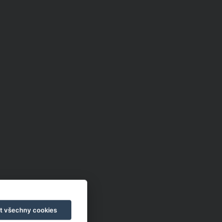
 na
sto
t všechny cookies