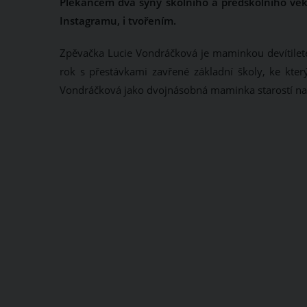
Plekancem dva syny školního a předškolního věk
Instagramu, i tvořením.
Zpěvačka Lucie Vondráčková je maminkou devítileté
rok s přestávkami zavřené základní školy, ke kter
Vondráčková jako dvojnásobná maminka starostí na