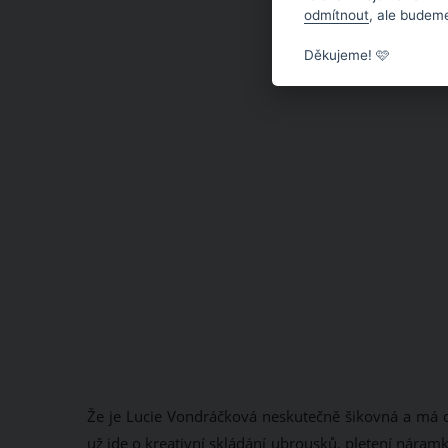
odmítnout
, ale budeme
Děkujeme! 🩷
Že je Lucie Vondráčková neskutečně šikovná a má d
už jde o kreativní skládání ubrousků, pletení náram