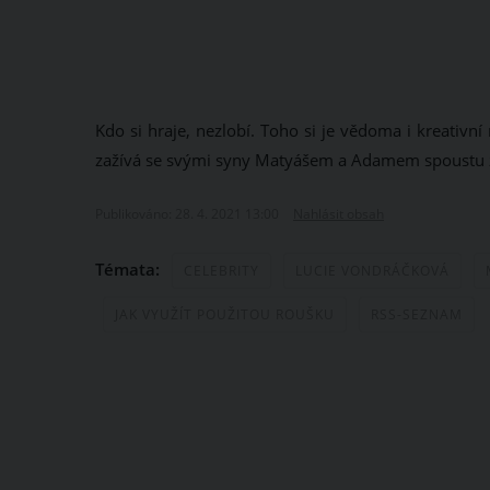
Kdo si hraje, nezlobí. Toho si je vědoma i kreativn
zažívá se svými syny Matyášem a Adamem spoustu 
Publikováno: 28. 4. 2021 13:00
Nahlásit obsah
Témata:
CELEBRITY
LUCIE VONDRÁČKOVÁ
JAK VYUŽÍT POUŽITOU ROUŠKU
RSS-SEZNAM