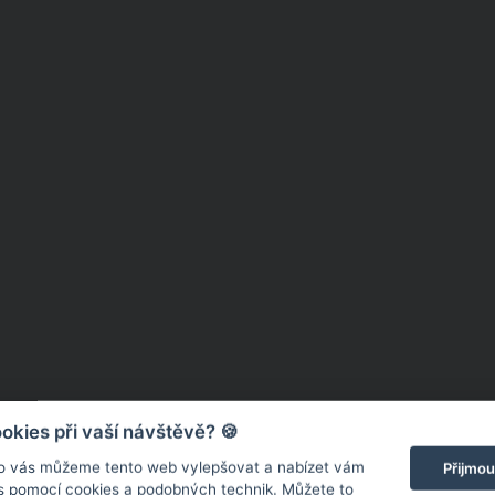
rázové roušky vyrobíte vkusný náramek, který perfektně sedne
kies při vaší návštěvě? 🍪
nad hlavu. Lucie Vondráčková proto názorně předvedla, že mí
o vás můžeme tento web vylepšovat a nabízet vám
Přijmou
at a vyrobit z nich zajímavý módní doplněk.
 s pomocí cookies a podobných technik. Můžete to