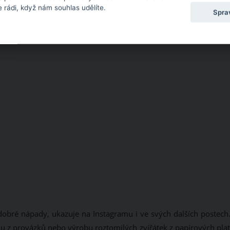
 rádi, když nám souhlas udělíte.
Spra
obré nápady, ukazuje na Instagramu i ve svých dalších postech.
ku z provázků nebo výrobu roztomilých zvířátek z papírových plat