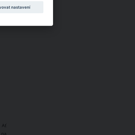
vovat nastavení
 Ať
 na