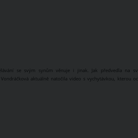
ělávání se svým synům věnuje i jinak. Jak předvedla na s
cie Vondráčková aktuálně natočila video s vychytávkou, kterou oc