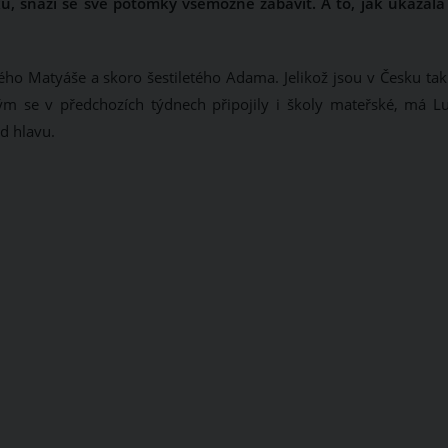
u, snaží se své potomky všemožně zabavit. A to, jak ukázala
ho Matyáše a skoro šestiletého Adama. Jelikož jsou v Česku tak
ým se v předchozích týdnech připojily i školy mateřské, má Lu
d hlavu.