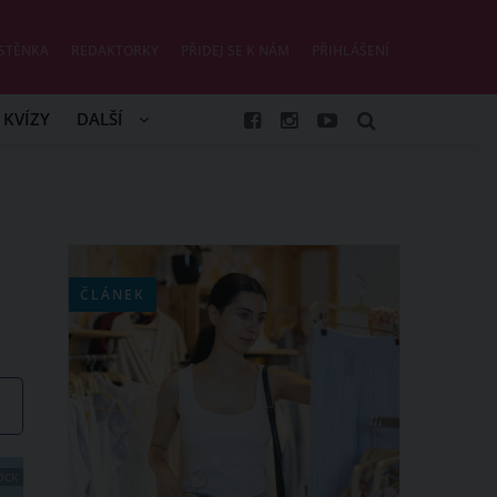
STĚNKA
REDAKTORKY
PŘIDEJ SE K NÁM
PŘIHLÁŠENÍ
KVÍZY
DALŠÍ
ČLÁNEK
OCK