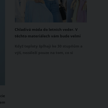
Chladivá móda do letních veder. V
těchto materiálech vám bude velmi
příjemně
Když teploty šplhají ke 30 stupňům a
výš, nezáleží pouze na tom, co si
obléknete, ale také z čeho je oblečení
ušité. Některé materiály totiž zadržují
teplo a pot, jiné naopak nechají
pokožku dýchat a pomohou vám
zvládnout i opravdu horké dny.
Základem letního šatníku by proto
cie
měly být přírodní nebo funkční
šem
prodyšné tkaniny a volnější střihy.