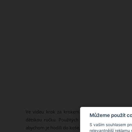
Ve videu krok za krokem ukázala, jak si z jedno
Můžeme použít coo
dětskou ručku. Použitých roušek máme aktuálně 
S vaším souhlasem pr
abychom je hodili do koše, můžeme je ještě zužitkov
relevantnější reklamu