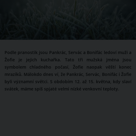
Podle pranostik jsou Pankrác, Servác a Bonifác ledoví muži a
Žofie je jejich kuchařka. Tato tři mužská jména jsou
symbolem chladného počasí, Žofie naopak věští konec
mrazíků. Málokdo dnes ví, že Pankrác, Servác, Bonifác i Žofie
byli významní světci. S obdobím 12. až 15. května, kdy slaví
svátek, máme spíš spjaté velmi nízké venkovní teploty.