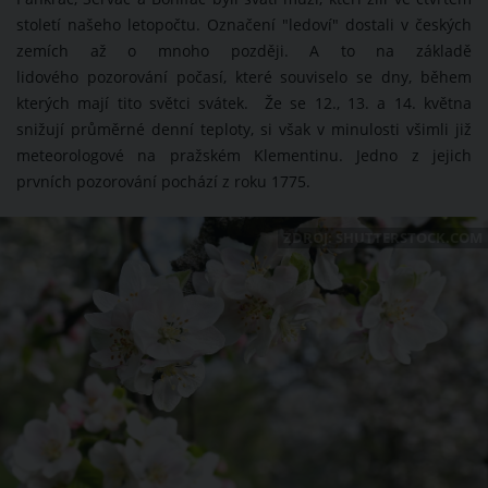
století našeho letopočtu. Označení "ledoví" dostali v českých
zemích až o mnoho později. A to na základě
lidového pozorování počasí, které souviselo se dny, během
kterých mají tito světci svátek. Že se 12., 13. a 14. května
snižují průměrné denní teploty, si však v minulosti všimli již
meteorologové na pražském Klementinu. Jedno z jejich
prvních pozorování pochází z roku 1775.
ZDROJ: SHUTTERSTOCK.COM