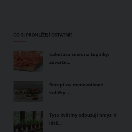
teplo a pot, jiné naopak nechají
pokožku dýchat a pomohou vám
zvládnout i opravdu horké dny.
Základem letního šatníku by proto
CO SI PROHLÍŽEJÍ OSTATNÍ?
měly být přírodní nebo funkční
prodyšné tkaniny a volnější střihy.
Cuketová směs na topinky:
Zavařte…
Recept na medovníkové
kuličky:…
Tyto květiny odpuzují hmyz. V
létě…