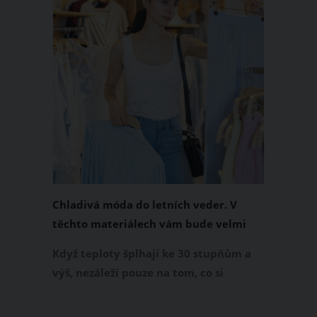
Chladivá móda do letních veder. V
těchto materiálech vám bude velmi
příjemně
Když teploty šplhají ke 30 stupňům a
výš, nezáleží pouze na tom, co si
obléknete, ale také z čeho je oblečení
ušité. Některé materiály totiž zadržují