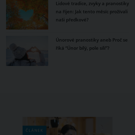
Lidové tradice, zvyky a pranostiky
na říjen: Jak tento měsíc prožívali
naši předkové?
Únorové pranostiky aneb Proč se
říká “Únor bílý, pole sílí”?
ČLÁNEK