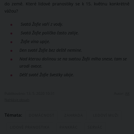
do země. Které lidové pranostiky se k 15. květnu konkrétně
vážou?
Svatá Žofie vaří z vody.
Svatá Žofie políčka často zalije.
Žofie vína upije.
Den svaté Žofie bez deště nemine.
Nad kterou dolinou se na svatou Žofii mlha snese, tam se
urodí ovoce.
Déšť svaté Žofie švestky ubije.
Publikováno: 13. 5. 2020 10:31
Autor:
AK
Nahlásit obsah
Témata:
DOMÁCNOST
ZAHRADA
LEDOVÍ MUŽI
LIDOVÉ PRANOSTIKA
PANKRÁC
SERVÁC