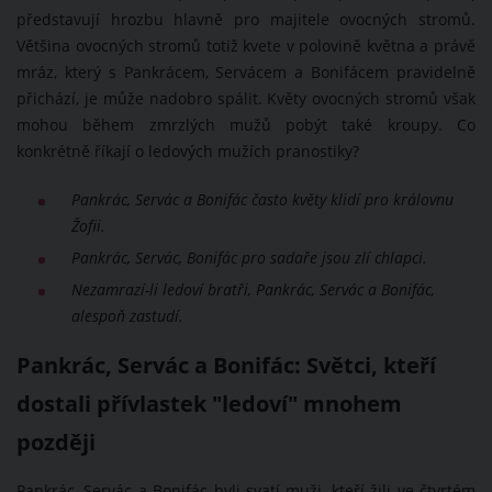
představují hrozbu hlavně pro majitele ovocných stromů.
Většina ovocných stromů totiž kvete v polovině května a právě
mráz, který s Pankrácem, Servácem a Bonifácem pravidelně
přichází, je může nadobro spálit. Květy ovocných stromů však
mohou během zmrzlých mužů pobýt také kroupy. Co
konkrétně říkají o ledových mužích pranostiky?
Pankrác, Servác a Bonifác často květy klidí pro královnu
Žofii.
Pankrác, Servác, Bonifác pro sadaře jsou zlí chlapci.
Nezamrazí-li ledoví bratři, Pankrác, Servác a Bonifác,
alespoň zastudí.
Pankrác, Servác a Bonifác: Světci, kteří
dostali přívlastek "ledoví" mnohem
později
Pankrác, Servác a Bonifác byli svatí muži, kteří žili ve čtvrtém