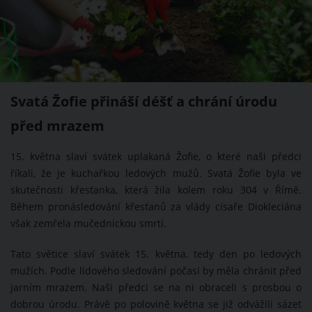
Svatá Žofie přináší déšť a chrání úrodu
před mrazem
15. května slaví svátek uplakaná Žofie, o které naši předci
říkali, že je kuchařkou ledových mužů. Svatá Žofie byla ve
skutečnosti křesťanka, která žila kolem roku 304 v Římě.
Během pronásledování křesťanů za vlády císaře Diokleciána
však zemřela mučednickou smrtí.
Tato světice slaví svátek 15. května, tedy den po ledových
mužích. Podle lidového sledování počasí by měla chránit před
jarním mrazem. Naši předci se na ni obraceli s prosbou o
dobrou úrodu. Právě po polovině května se již odvážili sázet