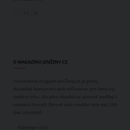
1
/ 3
O MAGAZÍNU JENŽENY.CZ
Internetový magazín JenŽeny.cz je první,
skutečně komunitní web influencer pro ženy na
českém trhu. Na jeho obsahu se aktivně podílejí i
samotní čtenáři. Denně web navštíví více než 200
tisíc uživatelů.
PODMÍNKY UŽITÍ