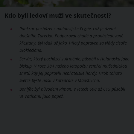
Kdo byli ledoví muži ve skutečnosti?
Pankrác pocházel z maloasijské Frýgie, což je území
dnešního Turecka. Podporoval chudé a pronásledované
křesťany. Byl však už jako 14letý popraven za vlády císaře
Diokleciána.
Servác, který pocházel z Arménie, působil v Holandsku jako
biskup. V roce 384 našeho letopočtu zemřel mučednickou
smrtí, kdy jej popravili nepřátelské hordy. Hrob tohoto
světce byste našli v katedrále v Maastrichu.
Bonifác byl původem Říman. V letech 608 až 615 působil
ve Vatikánu jako papež.