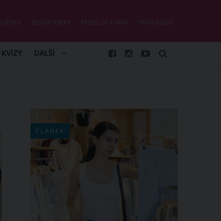
STĚNKA
REDAKTORKY
PŘIDEJ SE K NÁM
PŘIHLÁŠENÍ
KVÍZY
DALŠÍ
ČLÁNEK