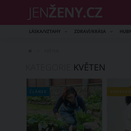
LÁSKA/VZTAHY
ZDRAVÍ/KRÁSA
HUB
KVĚTEN
KATEGORIE
KVĚTEN
ČLÁNEK
HOROSKO