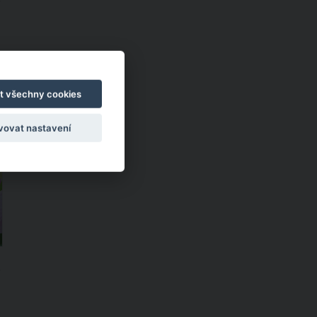
t všechny cookies
?
vovat nastavení
2