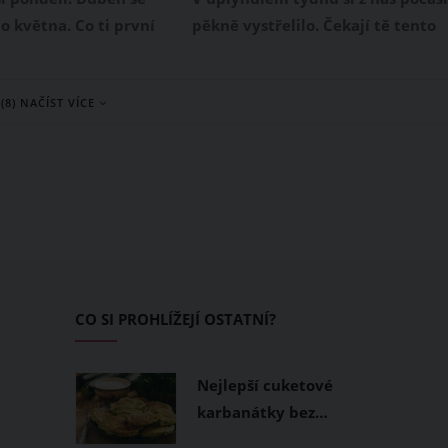
o května. Co ti první
pěkně vystřelilo. Čekají tě tento
ny přinesou? Budeš se
týden další překvápka? Čti dál!
bo spíš smutnit? Přečti
(8) NAČÍST VÍCE
oskop!
CO SI PROHLÍŽEJÍ OSTATNÍ?
Nejlepší cuketové
karbanátky bez…