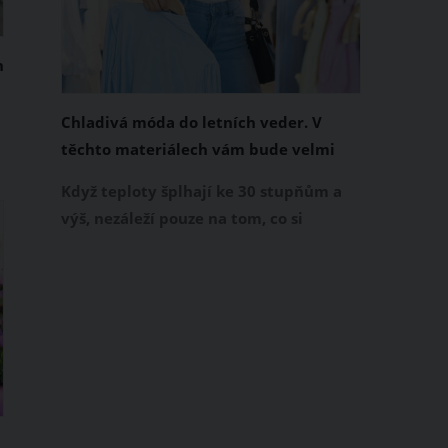
n
Chladivá móda do letních veder. V
těchto materiálech vám bude velmi
příjemně
Když teploty šplhají ke 30 stupňům a
výš, nezáleží pouze na tom, co si
obléknete, ale také z čeho je oblečení
ušité. Některé materiály totiž zadržují
teplo a pot, jiné naopak nechají
pokožku dýchat a pomohou vám
zvládnout i opravdu horké dny.
Základem letního šatníku by proto
měly být přírodní nebo funkční
prodyšné tkaniny a volnější střihy.
2