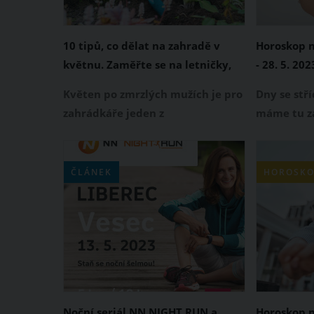
10 tipů, co dělat na zahradě v
Horoskop na
květnu. Zaměřte se na letničky,
- 28. 5. 202
stromy i výsev zeleniny
Květen po zmrzlých mužích je pro
Dny se stří
zahrádkáře jeden z
máme tu za
nejdůležitějších měsíců roku.
se můžeš v
Právě v tomto období se
těšit? Budo
rozhoduje o tom, jak bude vaše
nebo se bu
ČLÁNEK
HOROSKO
zahrada vypadat v létě a co
problémy? 
všechno z ní sklidíte. Co byste
tedy měli dělat na své zahradě v
měsíci květnu?
Noční seriál NN NIGHT RUN a
Horoskop na