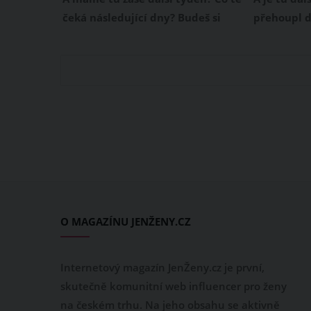
čeká následující dny? Budeš si
přehoupl d
užívat sluníčka a pohody? Nebo
květnové d
na tebe čekají naopak samé
radovat ne
starosti a problémy? Přečti si svůj
si svůj hor
horoskop!
O MAGAZÍNU JENŽENY.CZ
Internetový magazín JenŽeny.cz je první,
skutečně komunitní web influencer pro ženy
na českém trhu. Na jeho obsahu se aktivně