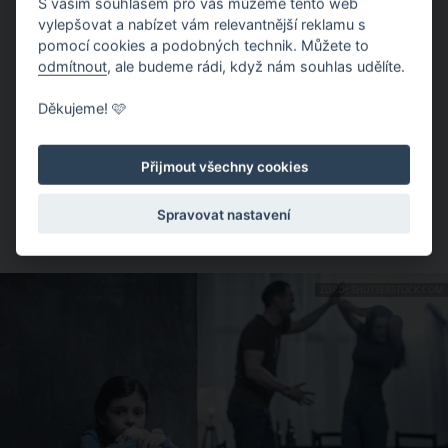
Faktem však je, že…
S vaším souhlasem pro vás můžeme tento web
vylepšovat a nabízet vám relevantnější reklamu s
I tímto tvrzením se snažíme přesunout odpovědnost
pomocí cookies a podobných technik. Můžete to
odmítnout
, ale budeme rádi, když nám souhlas udělíte.
za násilné činy na ženy. Těžko však je muž otevřeně
násilnický na začátku vztahu. Násilí většinou začíná
Děkujeme! 🩷
jemnými urážkami nebo verbálními hrozbami. Později
omlouvá muž násilí jako jednorázové vykolejení a
slibuje, že se to nebude již nikdy opakovat. Ženy však
Přijmout všechny cookies
často snášejí násilí svého manžela nebo přítele,
protože chtějí žít podle sociálního ideálu „zdravé
Spravovat nastavení
rodiny“, po které v podstatě touží.
ZDROJ: SHUTTERSTOCK.COM