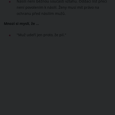
Násilí není běžnou součástí vztahu. Oddací list přeci
není povolením k násilí. Ženy musí mít právo na
ochranu před násilím mužů.
Mnozí si myslí, že ...
"Muž udeří jen proto, že pil."