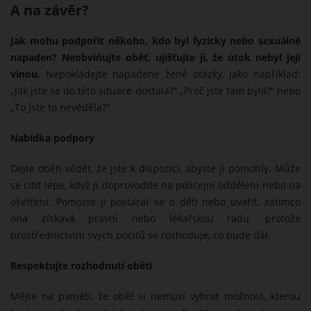
A na závěr?
Jak mohu podpořit někoho, kdo byl fyzicky nebo sexuálně
napaden? Neobviňujte oběť, ujišťujte ji, že útok nebyl její
vinou.
Nepokládejte napadené ženě otázky, jako například:
„Jak jste se do této situace dostala?“ „Proč jste tam byla?“ nebo
„To jste to nevěděla?“
Nabídka podpory
Dejte oběti vědět, že jste k dispozici, abyste ji pomohly. Může
se cítit lépe, když ji doprovodíte na policejní oddělení nebo na
ošetření. Pomozte ji postarat se o děti nebo uvařit, zatímco
ona získává právní nebo lékařskou radu, protože
prostřednictvím svých pocitů se rozhoduje, co bude dál.
Respektujte rozhodnutí oběti
Mějte na paměti, že oběť si nemusí vybrat možnost, kterou