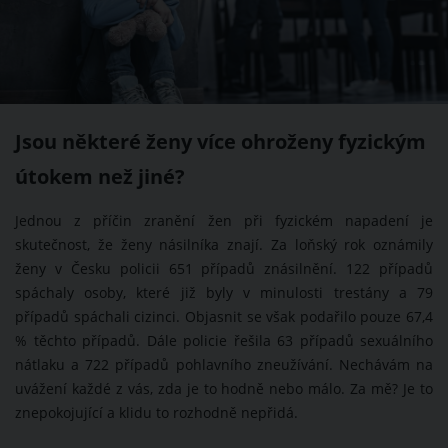
Jsou některé ženy více ohroženy fyzickým
útokem než jiné?
Jednou z příčin zranění žen při fyzickém napadení je
skutečnost, že ženy násilníka znají. Za loňský rok oznámily
ženy v Česku policii 651 případů znásilnění. 122 případů
spáchaly osoby, které již byly v minulosti trestány a 79
případů spáchali cizinci. Objasnit se však podařilo pouze 67,4
% těchto případů. Dále policie řešila 63 případů sexuálního
nátlaku a 722 případů pohlavního zneužívání. Nechávám na
uvážení každé z vás, zda je to hodně nebo málo. Za mě? Je to
znepokojující a klidu to rozhodně nepřidá.