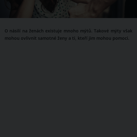
O násilí na ženách existuje mnoho mýtů. Takové mýty však
mohou ovlivnit samotné ženy a ti, kteří jim mohou pomoci.