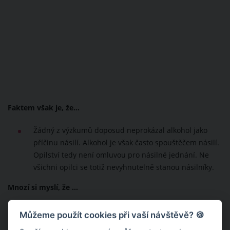
Faktem však je, že…
Žádný z výzkumů doposud neprokázal alkohol jako
příčinu násilí. Alkohol je však často spouštěčem násilí.
Opilství tedy není omluvou pro násilné jednání. Ne
všichni opilci se totiž nevyhnutelně stanou násilníky.
Mnozí si myslí, že ...
"Nakonec si ho vybrala sama, tak co!"
Můžeme použít cookies při vaší návštěvě? 🍪