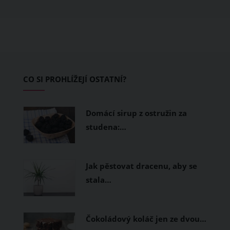
obléknete, ale také z čeho je oblečení
ušité. Některé materiály totiž zadržují
teplo a pot, jiné naopak nechají
pokožku dýchat a pomohou vám
zvládnout i opravdu horké dny.
Základem letního šatníku by proto
CO SI PROHLÍŽEJÍ OSTATNÍ?
měly být přírodní nebo funkční
prodyšné tkaniny a volnější střihy.
Domácí sirup z ostružin za
studena:…
Jak pěstovat dracenu, aby se
stala…
Čokoládový koláč jen ze dvou…