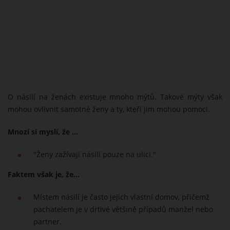
O násilí na ženách existuje mnoho mýtů. Takové mýty však
mohou ovlivnit samotné ženy a ty, kteří jim mohou pomoci.
Mnozí si myslí, že ...
"Ženy zažívají násilí pouze na ulici."
Faktem však je, že…
Místem násilí je často jejich vlastní domov, přičemž
pachatelem je v drtivé většině případů manžel nebo
partner.