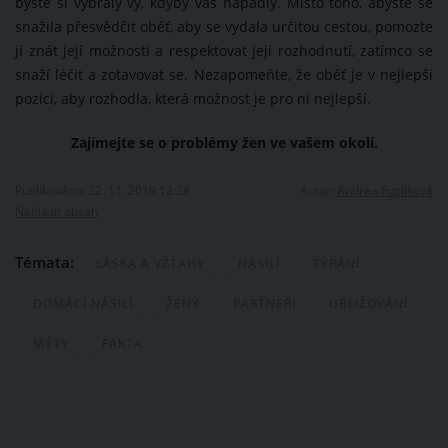
byste si vybraly vy, kdyby vás napadly. Místo toho, abyste se
snažila přesvědčit oběť, aby se vydala určitou cestou, pomozte
jí znát její možnosti a respektovat její rozhodnutí, zatímco se
snaží léčit a zotavovat se. Nezapomeňte, že oběť je v nejlepší
pozici, aby rozhodla, která možnost je pro ni nejlepší.
Zajímejte se o problémy žen ve vašem okolí.
Publikováno: 22. 11. 2019 12:28
Autor:
Andrea Fuglíková
Nahlásit obsah
Témata:
LÁSKA A VZTAHY
NÁSILÍ
TÝRÁNÍ
DOMÁCÍ NÁSILÍ
ŽENY
PARTNEŘI
UBLIŽOVÁNÍ
MÝTY
FAKTA