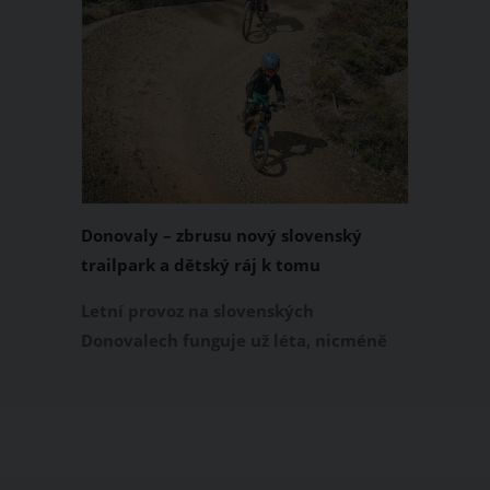
Donovaly – zbrusu nový slovenský
trailpark a dětský ráj k tomu
Letní provoz na slovenských
Donovalech funguje už léta, nicméně
dosud cílil především na pěší a rodiny s
dětmi. Letos nově se Donovaly zapisují
také na dovolenkové seznamy bikerů,
protože tu vznikl zbrusu nový trailpark,
který svými flowtraily zaujme i