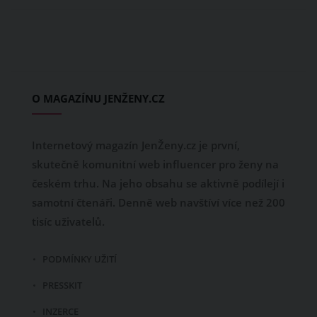
O MAGAZÍNU JENŽENY.CZ
Internetový magazín JenŽeny.cz je první,
skutečně komunitní web influencer pro ženy na
českém trhu. Na jeho obsahu se aktivně podílejí i
samotní čtenáři. Denně web navštíví více než 200
tisíc uživatelů.
PODMÍNKY UŽITÍ
PRESSKIT
INZERCE