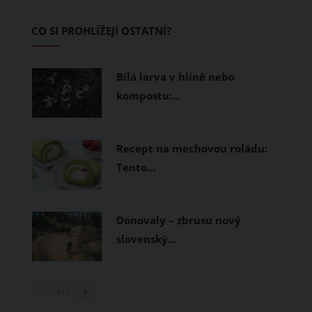
začínající jezdce.
CO SI PROHLÍŽEJÍ OSTATNÍ?
Bílá larva v hlíně nebo
kompostu:…
Recept na mechovou roládu:
Tento…
Donovaly – zbrusu nový
slovenský…
1
/ 3