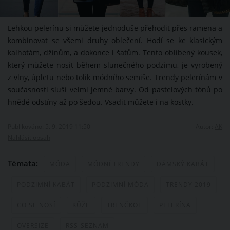
Lehkou pelerínu si můžete jednoduše přehodit přes ramena a
kombinovat se všemi druhy oblečení. Hodí se ke klasickým
kalhotám, džínům, a dokonce i šatům. Tento oblíbený kousek,
který můžete nosit během slunečného podzimu, je vyrobený
z vlny, úpletu nebo tolik módního semiše. Trendy pelerínám v
současnosti sluší velmi jemné barvy. Od pastelových tónů po
hnědé odstíny až po šedou. Vsadit můžete i na kostky.
Publikováno: 5. 9. 2019 11:50
Autor:
AK
Nahlásit obsah
Témata:
MÓDA
MÓDNÍ TRENDY
DÁMSKÝ KABÁT
PODZIMNÍ KABÁT
PODZIMNÍ MÓDA
TRENDY 2019
CO SE NOSÍ
KŮŽE
TRENČKOT
PELERÍNA
OVERSIZE
RSS-SEZNAM