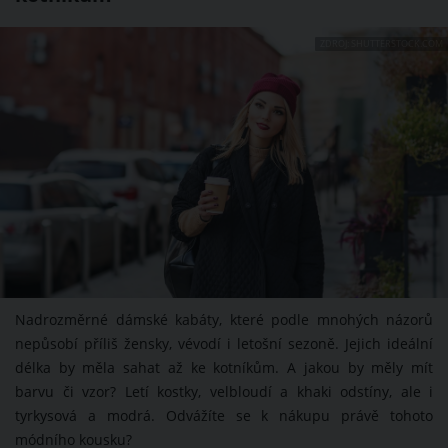
ZDROJ: SHUTTERSTOCK.COM
Nadrozměrné dámské kabáty, které podle mnohých názorů
nepůsobí příliš žensky, vévodí i letošní sezoně. Jejich ideální
délka by měla sahat až ke kotníkům. A jakou by měly mít
barvu či vzor? Letí kostky, velbloudí a khaki odstíny, ale i
tyrkysová a modrá. Odvážíte se k nákupu právě tohoto
módního kousku?