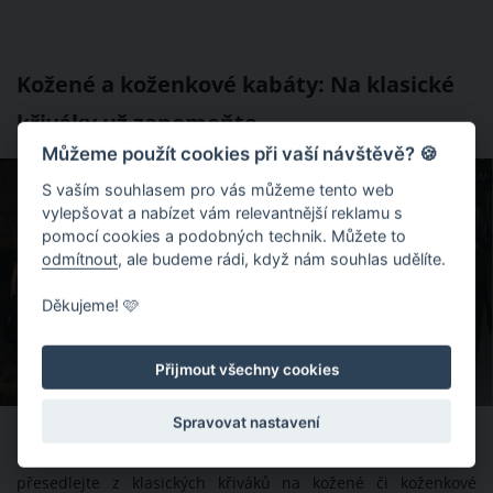
Kožené a koženkové kabáty: Na klasické
křiváky už zapomeňte
Můžeme použít cookies při vaší návštěvě? 🍪
ZDROJ: PINTEREST.COM
S vaším souhlasem pro vás můžeme tento web
vylepšovat a nabízet vám relevantnější reklamu s
pomocí cookies a podobných technik. Můžete to
odmítnout
, ale budeme rádi, když nám souhlas udělíte.
Děkujeme! 🩷
Přijmout všechny cookies
Spravovat nastavení
Kůže a koženka letos hraje prim nejen v případě klasických
podzimních bundiček. Jestliže ale chcete být opravdu in,
přesedlejte z klasických křiváků na kožené či koženkové