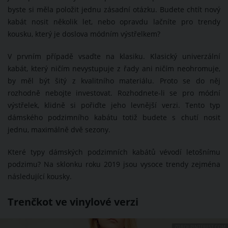
byste si měla položit jednu zásadní otázku. Budete chtít nový
kabát nosit několik let, nebo opravdu lačníte pro trendy
kousku, který je doslova módním výstřelkem?
V prvním případě vsaďte na klasiku. Klasický univerzální
kabát, který ničím nevystupuje z řady ani ničím neohromuje,
by měl být šitý z kvalitního materiálu. Proto se do něj
rozhodně nebojte investovat. Rozhodnete-li se pro módní
výstřelek, klidně si pořiďte jeho levnější verzi. Tento typ
dámského podzimního kabátu totiž budete s chutí nosit
jednu, maximálně dvě sezony.
Které typy dámských podzimních kabátů vévodí letošnímu
podzimu? Na sklonku roku 2019 jsou vysoce trendy zejména
následující kousky.
Trenčkot ve vinylové verzi
ZDROJ: PINTEREST.COM