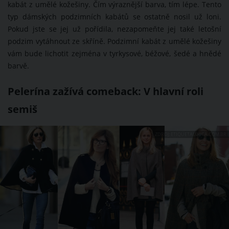
kabát z umělé kožešiny. Čím výraznější barva, tím lépe. Tento
typ dámských podzimních kabátů se ostatně nosil už loni.
Pokud jste se jej už pořídila, nezapomeňte jej také letošní
podzim vytáhnout ze skříně. Podzimní kabát z umělé kožešiny
vám bude lichotit zejména v tyrkysové, béžové, šedé a hnědé
barvě.
Pelerína zažívá comeback: V hlavní roli
semiš
ZDROJ: ETIQUETAUNICA.COM.BR