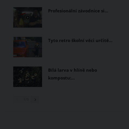
prodyšné tkaniny a volnější střihy.
Profesionální závodnice si…
Tyto retro školní věci určitě…
Bílá larva v hlíně nebo
kompostu:…
1
/ 3