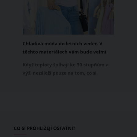
Chladivá móda do letních veder. V
těchto materiálech vám bude velmi
příjemně
Když teploty šplhají ke 30 stupňům a
výš, nezáleží pouze na tom, co si
obléknete, ale také z čeho je oblečení
ušité. Některé materiály totiž zadržují
teplo a pot, jiné naopak nechají
pokožku dýchat a pomohou vám
zvládnout i opravdu horké dny.
Základem letního šatníku by proto
CO SI PROHLÍŽEJÍ OSTATNÍ?
měly být přírodní nebo funkční