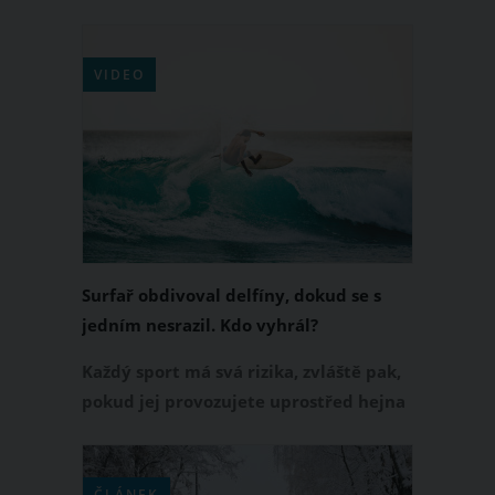
nehodu na motorce. Bohužel při ní
přišel o život. Hvězdě Formanova filmu
Vlasy a oblíbeného seriálu Everwood
VIDEO
bylo 71 let. Paradoxně odešel na druhý
břeh jen několik dnů po svém příteli a
kolegovi z Everwoodu, Johnu Beasleym.
Surfař obdivoval delfíny, dokud se s
jedním nesrazil. Kdo vyhrál?
Každý sport má svá rizika, zvláště pak,
pokud jej provozujete uprostřed hejna
delfínů.
ČLÁNEK