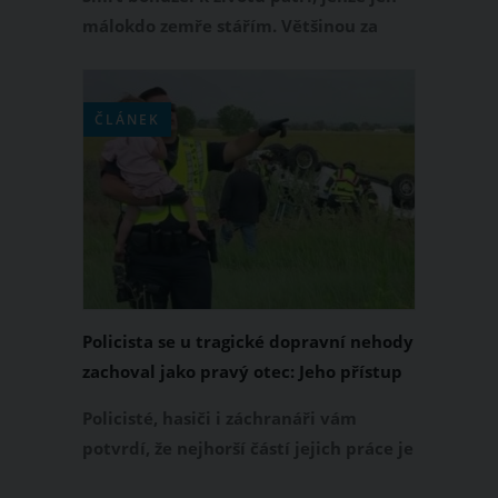
málokdo zemře stářím. Většinou za
odchodem člověka stojí něco jiného
než věk – nehoda či nemoc. O těch
nejčastějších příčinách úmrtí v České
ČLÁNEK
republice se dozvíte ve videu níže.
Policista se u tragické dopravní nehody
zachoval jako pravý otec: Jeho přístup
dojímá svět
Policisté, hasiči i záchranáři vám
potvrdí, že nejhorší částí jejich práce je
zasahovat u tragických dopravních