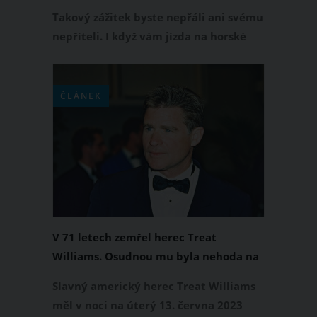
vysvobodili záchranáři
Takový zážitek byste nepřáli ani svému
nepříteli. I když vám jízda na horské
dráze v těle rozproudí adrenalin, viset
z ní hlavou dolů tři hodiny rozhodně
nechcete. Své by o tom mohlo vyprávět
ČLÁNEK
osm nešťastníků, kteří takto trpěli na
horské dráze s názvem Fire Ball na
festivalu v Crandonu v americkém
Wisconsinu.
V 71 letech zemřel herec Treat
Williams. Osudnou mu byla nehoda na
motorce
Slavný americký herec Treat Williams
měl v noci na úterý 13. června 2023