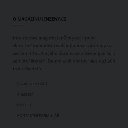
O MAGAZÍNU JENŽENY.CZ
Internetový magazín JenŽeny.cz je první,
skutečně komunitní web influencer pro ženy na
českém trhu. Na jeho obsahu se aktivně podílejí i
samotní čtenáři. Denně web navštíví více než 200
tisíc uživatelů.
PODMÍNKY UŽITÍ
PRESSKIT
INZERCE
KONTAKTNÍ FORMULÁŘ