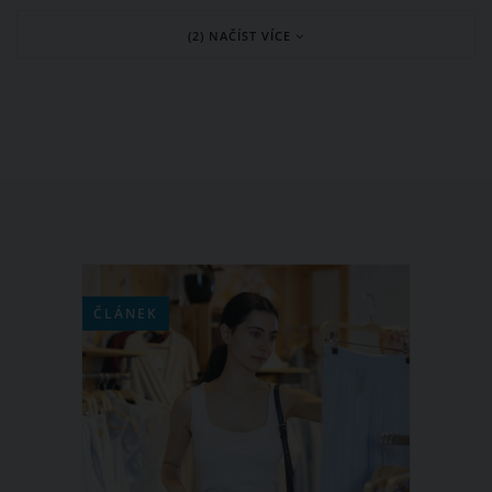
nehod, během kterých umírají lidé.
(2) NAČÍST VÍCE
Zvlášť jde-li o děti, nebo dokonce celé
rodiny. Uznání si zaslouží americký
policista Nick Struck, který po těžké
autonehodě rozptyloval malou
holčičku, která jako jediná z rodiny
vyvázla bez újmy.
ČLÁNEK