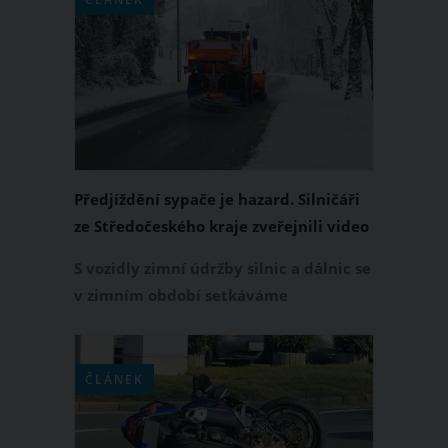
Předjíždění sypače je hazard. Silničáři
ze Středočeského kraje zveřejnili video
s řidičem osobního auta, kterému se to
S vozidly zimní údržby silnic a dálnic se
nevyplatilo
v zimním období setkáváme
dennodenně. Právě při předjíždění
sypače na neprohrnutých či
neposypaných cestách bychom se měli
ČLÁNEK
mít na pozoru, protože nám hrozí
vysoké riziko karambolu. O tom, že se