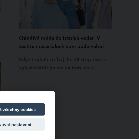
Chladivá móda do letních veder. V
těchto materiálech vám bude velmi
příjemně
Když teploty šplhají ke 30 stupňům a
výš, nezáleží pouze na tom, co si
obléknete, ale také z čeho je oblečení
ušité. Některé materiály totiž zadržují
teplo a pot, jiné naopak nechají
pokožku dýchat a pomohou vám
e
zvládnout i opravdu horké dny.
t všechny cookies
Základem letního šatníku by proto
vovat nastavení
měly být přírodní nebo funkční
prodyšné tkaniny a volnější střihy.