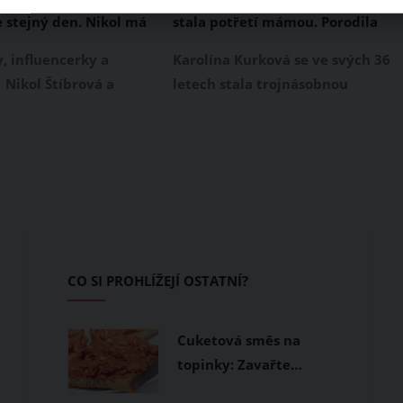
e stejný den. Nikol má
stala potřetí mámou. Porodila
Tobiase, Martina
dceru Luna Grace
 influencerky a
Karolína Kurková se ve svých 36
ellu
 Nikol Štíbrová a
letech stala trojnásobnou
rtlová oznámily v
maminkou. Tato úspěšná česká
června světu radostnou
topmodelka, která během své
stejný den se totiž
modelingové kariéry výrazně
nkami. Nikol Štíbrová
bodovala v zahraničí, přivedla na
a svět synka Tobiase,
svět dceru s nádherným jménem.
rtlová porodila dcerku
S manželem, producentem
erá je jejím prvorozeným
Archiem Drurym holčičku
pojmenovali Luna Grace.
CO SI PROHLÍŽEJÍ OSTATNÍ?
Cuketová směs na
topinky: Zavařte…