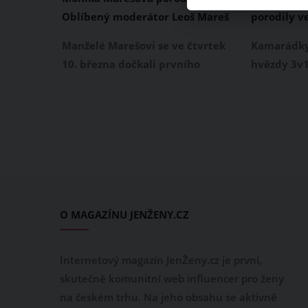
Oblíbený moderátor Leoš Mareš
porodily v
má do třetice dceru
chlapečka 
Manželé Marešovi se ve čtvrtek
Kamarádky,
holčičku St
10. března dočkali prvního
hvězdy 3v1
společného potomka. Jak
Martina Pá
informoval oblíbený moderátor
úterý 16. 
na Instagramu, jeho manželka
zprávu. Ve 
Monika Marešová porodila
staly mami
holčičku. Jméno novorozeného
přivedla n
děvčátka si slavný pár prozatím
Martina Pá
nechává pro sebe.
Stellu, kt
dítětem.
O MAGAZÍNU JENŽENY.CZ
Internetový magazín JenŽeny.cz je první,
skutečně komunitní web influencer pro ženy
na českém trhu. Na jeho obsahu se aktivně