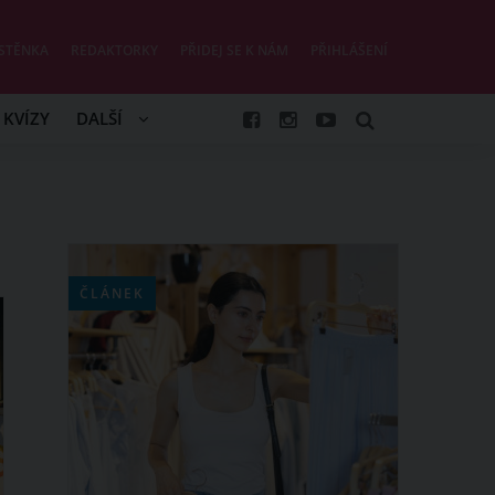
STĚNKA
REDAKTORKY
PŘIDEJ SE K NÁM
PŘIHLÁŠENÍ
KVÍZY
DALŠÍ
ČLÁNEK