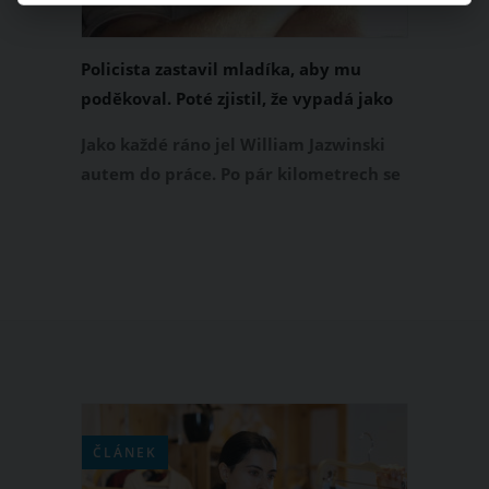
Policista zastavil mladíka, aby mu
poděkoval. Poté zjistil, že vypadá jako
jeho zesnulý syn
Jako každé ráno jel William Jazwinski
autem do práce. Po pár kilometrech se
za ním ozvaly sirény policejního auta, a
tak William zastavil. Myslel si, že
nejspíš překročil rychlost.
ČLÁNEK