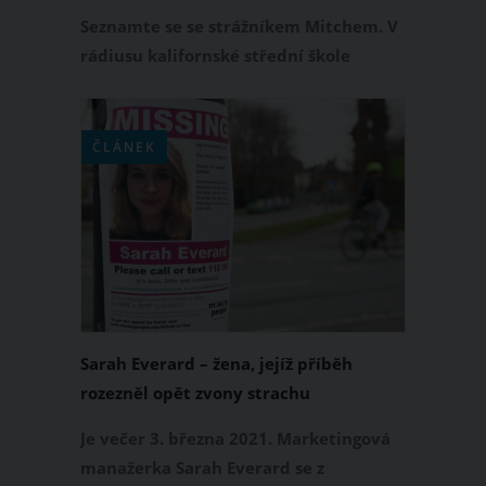
Tohle nezapomene do konce svého
Seznamte se se strážníkem Mitchem. V
života!
rádiusu kalifornské střední škole
je velmi populární a všichni žáci si ho
nesmírně váží pro jeho milou a
laskavou povahu. Navíc všem nabízí
ČLÁNEK
pomoc i tehdy, když by měl mít už svůj
volný čas a má takzvaně odděláno. Za
toto všechno se mu rozhodli studenti
hromadně poděkovat.
Sarah Everard – žena, jejíž příběh
rozezněl opět zvony strachu
Je večer 3. března 2021. Marketingová
manažerka Sarah Everard se z