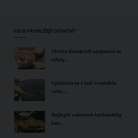
teplo a pot, jiné naopak nechají
pokožku dýchat a pomohou vám
zvládnout i opravdu horké dny.
Základem letního šatníku by proto
CO SI PROHLÍŽEJÍ OSTATNÍ?
měly být přírodní nebo funkční
prodyšné tkaniny a volnější střihy.
Těchto domácích utopenců se
nikdy…
Vyklonila se z lodi a natáhla
ruku.…
Nejlepší cuketové karbanátky
bez…