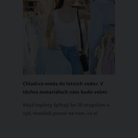
Chladivá móda do letních veder. V
těchto materiálech vám bude velmi
příjemně
Když teploty šplhají ke 30 stupňům a
výš, nezáleží pouze na tom, co si
obléknete, ale také z čeho je oblečení
ušité. Některé materiály totiž zadržují