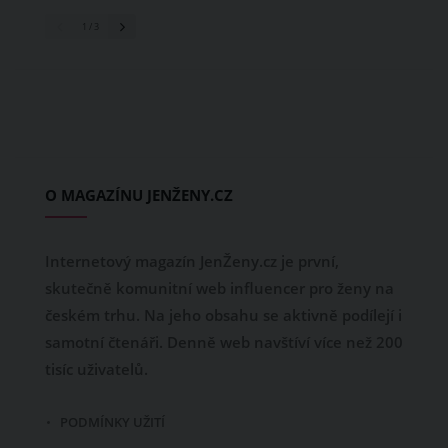
1
/ 3
O MAGAZÍNU JENŽENY.CZ
Internetový magazín JenŽeny.cz je první,
skutečně komunitní web influencer pro ženy na
českém trhu. Na jeho obsahu se aktivně podílejí i
samotní čtenáři. Denně web navštíví více než 200
tisíc uživatelů.
PODMÍNKY UŽITÍ