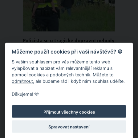
policista, rozloučili v úterý 18. srpna v
kostele ve Slavkově na Opavsku.
Policista se u tragické dopravní nehody
zachoval jako pravý otec: Jeho přístup
Můžeme použít cookies při vaší návštěvě? 🍪
dojímá svět
Policisté, hasiči i záchranáři vám
S vaším souhlasem pro vás můžeme tento web
vylepšovat a nabízet vám relevantnější reklamu s
potvrdí, že nejhorší částí jejich práce je
pomocí cookies a podobných technik. Můžete to
zasahovat u tragických dopravních
odmítnout
, ale budeme rádi, když nám souhlas udělíte.
nehod, během kterých umírají lidé.
Děkujeme! 🩷
Zvlášť jde-li o děti, nebo dokonce celé
ČLÁNEK
rodiny. Uznání si zaslouží americký
policista Nick Struck, který po těžké
Přijmout všechny cookies
autonehodě rozptyloval malou
Spravovat nastavení
holčičku, která jako jediná z rodiny
vyvázla bez újmy.