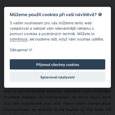
Můžeme použít cookies při vaší návštěvě? 🍪
S vaším souhlasem pro vás můžeme tento web
vylepšovat a nabízet vám relevantnější reklamu s
pomocí cookies a podobných technik. Můžete to
odmítnout
, ale budeme rádi, když nám souhlas udělíte.
Manipulátory
Děkujeme! 🩷
Manipulátoři jsou zábavní, milí a výřeční, což je ovšem jenom
jejich pozlátko. Ve své podstatě vás pomalu a nenápadně
Přijmout všechny cookies
dostávají tam, kam oni sami chtějí. Manipulátoři si jako cíl
vybírají jedince s nižším sebevědomím, kteří o sobě mají stálé
Spravovat nastavení
pochybnosti.
Když si vás manipulátor podmaní, nebudete zcela nezávislým
člověkem. Dokážou vás vmanipulovat i do věcí a situací, které
jsou vám podvědomě proti srsti. Pokud ovšem manipulátora
neposlechnete, ve výsledku to ale budete vy, kdo bude mít