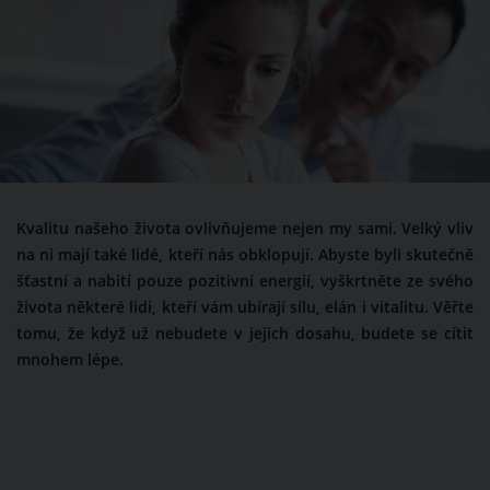
Kvalitu našeho života ovlivňujeme nejen my sami. Velký vliv
na ni mají také lidé, kteří nás obklopují. Abyste byli skutečně
šťastní a nabití pouze pozitivní energií, vyškrtněte ze svého
života některé lidi, kteří vám ubírají sílu, elán i vitalitu. Věřte
tomu, že když už nebudete v jejich dosahu, budete se cítit
mnohem lépe.