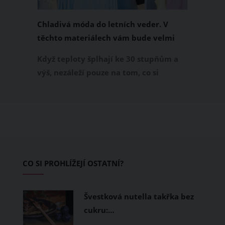
Chladivá móda do letních veder. V
těchto materiálech vám bude velmi
příjemně
Když teploty šplhají ke 30 stupňům a
výš, nezáleží pouze na tom, co si
obléknete, ale také z čeho je oblečení
ušité. Některé materiály totiž zadržují
teplo a pot, jiné naopak nechají
pokožku dýchat a pomohou vám
zvládnout i opravdu horké dny.
Základem letního šatníku by proto
CO SI PROHLÍŽEJÍ OSTATNÍ?
měly být přírodní nebo funkční
prodyšné tkaniny a volnější střihy.
Švestková nutella takřka bez
cukru:…