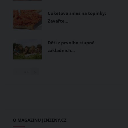
Cuketová směs na topinky:
Zavařte…
Děti z prvního stupně
základních…
1
/ 3
O MAGAZÍNU JENŽENY.CZ