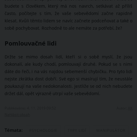
budete s člověkem, který má nos navrch, setkávat až příliš
často, počítejte s tím, že vaše sebevědomí začne rapidně
klesat. Kvůli těmto lidem se navíc začnete podceňovat a také o
sobě pochybovat. Rozhodně to ale nemáte za potřebí, že?
Pomlouvačné lidi
Držte se mimo dosah lidí, kteří si o sobě myslí, že jsou
dokonalí, ale kudy chodí, pomlouvají druhé. Pokud se s nimi
dáte do řeči, i na vás najdou sebemenší chybičku. Pro tyto lidi
nejste zkrátka dost dobří. Své ego si masírují tím, že neustále
poukazují na vaše nedokonalosti. Jestliže se od nich nebudete
držet dál, opět výrazně utrpí vaše sebevědomí.
Publikováno: 4. 11. 2019 09:52
Autor:
AK
Nahlásit obsah
Témata:
PSYCHOLOGIE
TYPY LIDÍ
MANIPULÁTOR