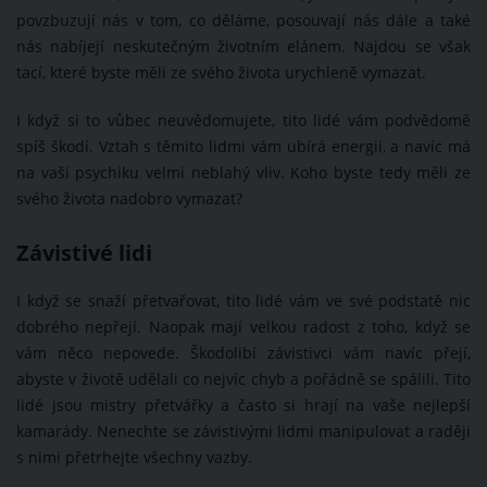
povzbuzují nás v tom, co děláme, posouvají nás dále a také
nás nabíjejí neskutečným životním elánem. Najdou se však
tací, které byste měli ze svého života urychleně vymazat.
I když si to vůbec neuvědomujete, tito lidé vám podvědomě
spíš škodí. Vztah s těmito lidmi vám ubírá energii, a navíc má
na vaši psychiku velmi neblahý vliv. Koho byste tedy měli ze
svého života nadobro vymazat?
Závistivé lidi
I když se snaží přetvařovat, tito lidé vám ve své podstatě nic
dobrého nepřejí. Naopak mají velkou radost z toho, když se
vám něco nepovede. Škodolibí závistivci vám navíc přejí,
abyste v životě udělali co nejvíc chyb a pořádně se spálili. Tito
lidé jsou mistry přetvářky a často si hrají na vaše nejlepší
kamarády. Nenechte se závistivými lidmi manipulovat a raději
s nimi přetrhejte všechny vazby.