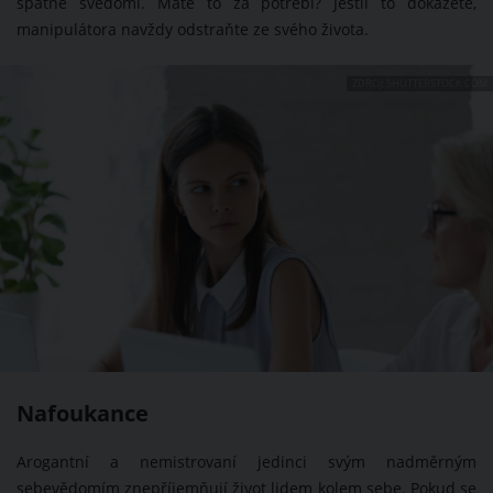
špatné svědomí. Máte to za potřebí? Jestli to dokážete,
manipulátora navždy odstraňte ze svého života.
ZDROJ: SHUTTERSTOCK.COM
Nafoukance
Arogantní a nemistrovaní jedinci svým nadměrným
sebevědomím znepříjemňují život lidem kolem sebe. Pokud se