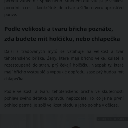
porodu vůbec nic společného. Mnohem důležitější je velikost
porodních cest - konkrétně jde o tvar a šířku otvoru uprostřed
pánve.
Podle velikosti a tvaru břicha poznáte,
zda budete mít holčičku, nebo chlapečka
Další z tradovaných mýtů se vztahuje na velikost a tvar
těhotenského bříška. Ženy, které mají břicho velké, kulaté a
rozestoupené do stran, prý čekají holčičku. Naopak ty, které
mají břicho vystouplé a vypouklé dopředu, zase prý budou mít
chlapečka.
Podle velikosti a tvaru těhotenského břicha ve skutečnosti
pohlaví svého děťátka opravdu nepozdáte. To, co je na první
pohled patrné, je spíš velikost plodu a jeho poloha v děloze.
ZDROJ: SHUTTERSTOCK