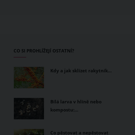
obléknete, ale také z čeho je oblečení
ušité. Některé materiály totiž zadržují
teplo a pot, jiné naopak nechají
pokožku dýchat a pomohou vám
zvládnout i opravdu horké dny.
Základem letního šatníku by proto
CO SI PROHLÍŽEJÍ OSTATNÍ?
měly být přírodní nebo funkční
prodyšné tkaniny a volnější střihy.
Kdy a jak sklízet rakytník…
Bílá larva v hlíně nebo
kompostu:…
Co pěstovat a nepěstovat