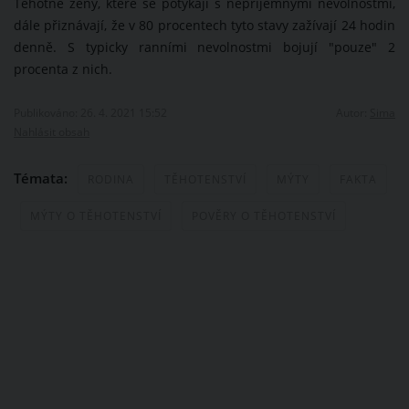
Těhotné ženy, které se potýkají s nepříjemnými nevolnostmi,
dále přiznávají, že v 80 procentech tyto stavy zažívají 24 hodin
denně. S typicky ranními nevolnostmi bojují "pouze" 2
procenta z nich.
Publikováno: 26. 4. 2021 15:52
Autor:
Sima
Nahlásit obsah
Témata:
RODINA
TĚHOTENSTVÍ
MÝTY
FAKTA
MÝTY O TĚHOTENSTVÍ
POVĚRY O TĚHOTENSTVÍ