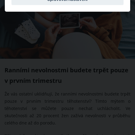
Ranními nevolnostmi budete trpět pouze
v prvním trimestru
Že vás ostatní uklidňují, že ranními nevolnostmi budete trpět
pouze v prvním trimestru těhotenství? Tímto mýtem o
těhotenství se můžete pouze nechat uchlácholit. Ve
skutečnosti až 20 procent žen zažívá nevolnosti v průběhu
celého dne až do porodu.