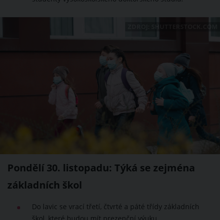
ZDROJ: SHUTTERSTOCK.COM
Pondělí 30. listopadu: Týká se zejména
základních škol
Do lavic se vrací třetí, čtvrté a páté třídy základních
škol, které budou mít prezenční výuku.