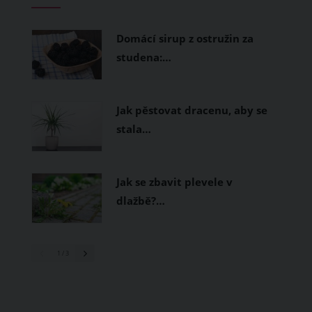
prodyšné tkaniny a volnější střihy.
Domácí sirup z ostružin za
studena:…
Jak pěstovat dracenu, aby se
stala…
Jak se zbavit plevele v
dlažbě?…
1
/ 3