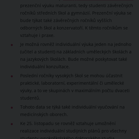
prezenční výuku maturanti, tedy studenti závěrečných
ročníků středních škol a gymnázií. Prezenční výuka se
bude týkat také závěrečných ročníků vyšších
odborných škol a konzervatoří. K těmto ročníkům se
vztahuje i praxe.
Je možná rovněž individuální výuka jeden na jednoho
(učitel a student) na základních uměleckých školách a
na jazykových školách. Bude možné poskytovat také
individuální konzultace.
Poslední ročníky vysokých škol se mohou účastnit
praktické, laboratorní, experimentální či umělecké
výuky, a to ve skupinách v maximálním počtu dvaceti
studentů.
Tohoto data se týká také individuální vyučování na
medicínských oborech.
Ke 25. listopadu se rovněž vztahuje umožnění
realizace individuální studijních plánů pro všechny
studenty vysokoškolského doktorského studia.