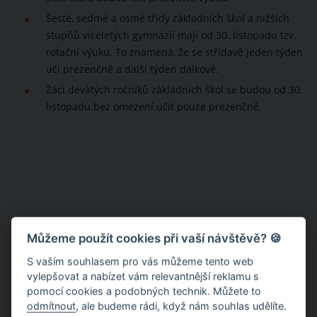
Šesté, sedmé a osmé třídy základních škol a nižších
stupňů víceletých gymnázií mají od 30. listopadu tzv.
rotační výuku. To znamená, že se střídavě jeden týden
učí prezenčně a další týden dálkově.
Žáci devátých ročníků základních škol se budou od 30.
listopadu bez omezení učit pouze prezenčně.
Můžeme použít cookies při vaší návštěvě? 🍪
S vaším souhlasem pro vás můžeme tento web
vylepšovat a nabízet vám relevantnější reklamu s
pomocí cookies a podobných technik. Můžete to
odmítnout
, ale budeme rádi, když nám souhlas udělíte.