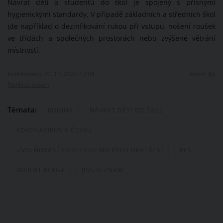
Návrat dětí a studentů do škol je spojený s přísnými
hygienickými standardy. V případě základních a středních škol
jde například o dezinfikování rukou při vstupu, nošení roušek
ve třídách a společných prostorách nebo zvýšené větrání
místností.
Publikováno: 20. 11. 2020 12:04
Autor:
AK
Nahlásit obsah
Témata:
RODINA
NÁVRAT DĚTÍ DO ŠKOL
KORONAVIRUS V ČESKU
UVOLŇOVÁNÍ PROTIEPIDEMICKÝCH OPATŘENÍ
PES
ROBERT PLAGA
RSS-SEZNAM