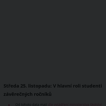
Středa 25. listopadu: V hlavní roli studenti
závěrečných ročníků
Od tohoto data mají
dle vyjádření ministerstva školství