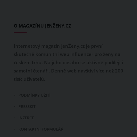
O MAGAZÍNU JENŽENY.CZ
Internetový magazín JenŽeny.cz je první,
skutečně komunitní web influencer pro ženy na
českém trhu. Na jeho obsahu se aktivně podílejí i
samotní čtenáři. Denně web navštíví více než 200
tisíc uživatelů.
PODMÍNKY UŽITÍ
PRESSKIT
INZERCE
KONTAKTNÍ FORMULÁŘ