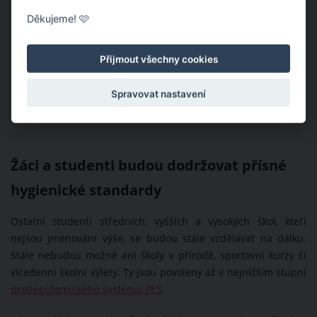
Děkujeme! 🩷
Přijmout všechny cookies
Spravovat nastavení
Žáci a studenti budou dodržovat přísné
hygienické standardy
Ostatní studenti středních, vyšších a vysokých škol, kteří
nejsou jmenováni výše, se budou stále vzdělávat na dálku.
Stále nebudou možné ani školy v přírodě, sportovní kurzy či
vícedenní školní výlety. Ty jsou povoleny až v nejnižším stupni
protiepidemického systému PES
.