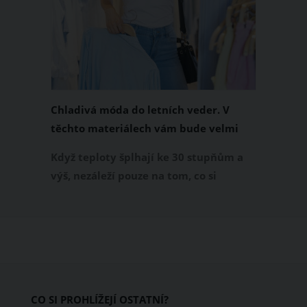
Chladivá móda do letních veder. V
těchto materiálech vám bude velmi
příjemně
Když teploty šplhají ke 30 stupňům a
výš, nezáleží pouze na tom, co si
obléknete, ale také z čeho je oblečení
ušité. Některé materiály totiž zadržují
teplo a pot, jiné naopak nechají
pokožku dýchat a pomohou vám
zvládnout i opravdu horké dny.
Základem letního šatníku by proto
CO SI PROHLÍŽEJÍ OSTATNÍ?
měly být přírodní nebo funkční