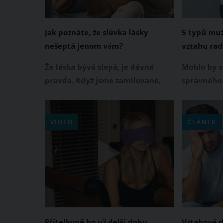
Jak poznáte, že slůvka lásky
5 typů muž
nešeptá jenom vám?
vztahu rad
Že láska bývá slepá, je dávná
Mohlo by se
pravda. Když jsme zamilované,
správného 
nechceme vidět na svém
nemůže být
vyvoleném žádné chyby. Ale
dáte nám j
občas se nám přece jenom ty
ačkoliv ne
VIDEO
ČLÁNEK
růžové brýle trochu posunou a my
nalezení t
si začneme všímat, že se něco děje
mrazu. Do 
a je něco špatně.
jen samí ex
raději obl
Přítelkyně ho už delší dobu
Vztahové d