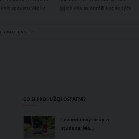
ivnit spoustu věcí v
jejich vliv se odráží i co se týče
tě. A jinak tomu ani
seznamování. V dnešní době není
tnerském vztahu. To,
nic výjimečného, že se pár potká
(9) NAČÍST VÍCE
me být věrní, se také
právě na Facebooku, online
toho, v jakém znamení
seznamce či na jiné síti. Bohužel
rodili. Tak se pojďme
stejně jako v běžném životě, i ve
největší záletníky v
virtuálním prostředí dochází
oskopu!
k rozchodům, které ubližují.
CO SI PROHLÍŽEJÍ OSTATNÍ?
Levandulový sirup za
studena: Má…