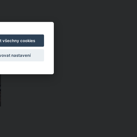
k
t všechny cookies
vovat nastavení