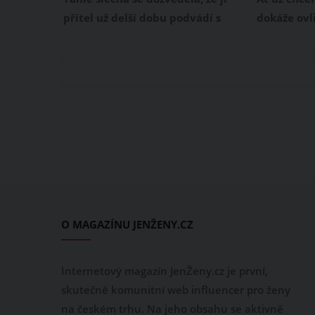
nezapomene!
přítel už delší dobu podvádí s
dokáže ovl
jinou. Nemusela ani tolik pátrat,
našem živo
stačilo pouze, že jednou nechal
není v par
omylem zapnutou sociální síť, kde
jak dokáže
si s dotyčnou milenkou psal. A
odvíjí od 
problém byl na světě! Jenže
jsme se na
podvedená žena chtěla být
podívat na 
trochu kreativní a počkala s
celém hor
pomstou až na Vánoce.
O MAGAZÍNU JENŽENY.CZ
Internetový magazín JenŽeny.cz je první,
skutečně komunitní web influencer pro ženy
na českém trhu. Na jeho obsahu se aktivně