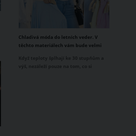
Chladivá móda do letních veder. V
těchto materiálech vám bude velmi
příjemně
e
Když teploty šplhají ke 30 stupňům a
výš, nezáleží pouze na tom, co si
obléknete, ale také z čeho je oblečení
ušité. Některé materiály totiž zadržují
teplo a pot, jiné naopak nechají
pokožku dýchat a pomohou vám
zvládnout i opravdu horké dny.
Základem letního šatníku by proto
měly být přírodní nebo funkční
prodyšné tkaniny a volnější střihy.