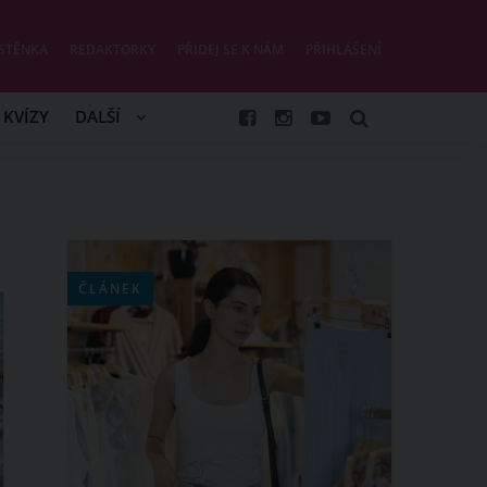
STĚNKA
REDAKTORKY
PŘIDEJ SE K NÁM
PŘIHLÁŠENÍ
KVÍZY
DALŠÍ
ČLÁNEK