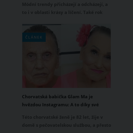
Módní trendy přicházejí a odcházejí, a
to i v oblasti krásy a líčení. Také rok
2020 přináší spoustu žhavých
kosmetických novinek, které apelují na
ženskou přirozenost. Některé z trendů
ČLÁNEK
vám budou velmi blízké, protože vás
přenesou do dob dávno minulých.
Chorvatská babička Glam Ma je
hvězdou Instagramu: A to díky své
vnučce, která je make-up artistkou
Této chorvatské ženě je 82 let, žije v
domě s pečovatelskou službou, a přesto