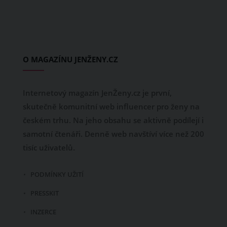
O MAGAZÍNU JENŽENY.CZ
Internetový magazín JenŽeny.cz je první,
skutečně komunitní web influencer pro ženy na
českém trhu. Na jeho obsahu se aktivně podílejí i
samotní čtenáři. Denně web navštíví více než 200
tisíc uživatelů.
PODMÍNKY UŽITÍ
PRESSKIT
INZERCE