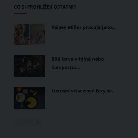
Základem letního šatníku by proto
CO SI PROHLÍŽEJÍ OSTATNÍ?
měly být přírodní nebo funkční
prodyšné tkaniny a volnější střihy.
Paigey Miller pracuje jako…
Bílá larva v hlíně nebo
kompostu:…
Luxusní vitacitové řezy se…
1
/ 3