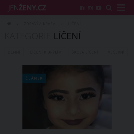
ZDRAVÍ A KRÁSA
LÍČENÍ
KATEGORIE
LÍČENÍ
DENNÍ
LÍČENÍ K BRÝLÍM
ŠKOLA LÍČENÍ
VEČERNÍ
ČLÁNEK