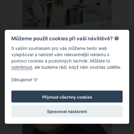
která se dokázala přeměnit dokonce ve
slavnou Monu Lisu.
Rychlý make-up do práce nebo do
Můžeme použít cookies při vaší návštěvě? 🍪
školy: Jak se namalovat během pár
S vaším souhlasem pro vás můžeme tento web
minut?
vylepšovat a nabízet vám relevantnější reklamu s
Ráno před prací či začátkem školy patří
pomocí cookies a podobných technik. Můžete to
k nejhektičtějším úsekům dne. Často
odmítnout
, ale budeme rádi, když nám souhlas udělíte.
jsme rády, že vypijeme kávu, vyčistíme
Děkujeme! 🩷
si zuby, oblečeme se, vezmeme kabelku
a vyrážíme. Jenže co make-up?
ČLÁNEK
Rozhodně nejde o ztrátu času. Pokud
Přijmout všechny cookies
líčení pozvednete na ranní rutinu,
Spravovat nastavení
zvládnete jej během pár minut. Díky
těmto základním 5 krokům máte ranní
make-up v malíčku i vy.