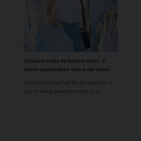
Chladivá móda do letních veder. V
těchto materiálech vám bude velmi
příjemně
Když teploty šplhají ke 30 stupňům a
výš, nezáleží pouze na tom, co si
obléknete, ale také z čeho je oblečení
ušité. Některé materiály totiž zadržují
teplo a pot, jiné naopak nechají
pokožku dýchat a pomohou vám
zvládnout i opravdu horké dny.