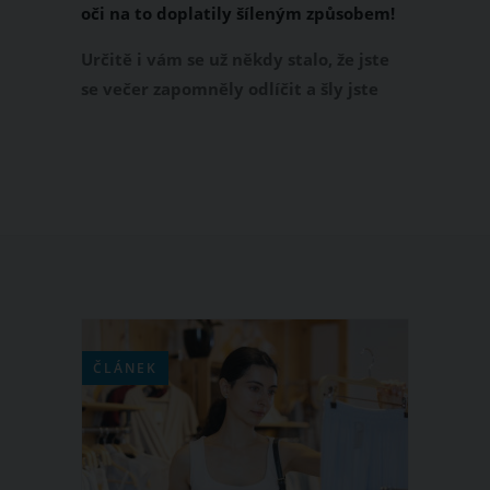
oči na to doplatily šíleným způsobem!
Určitě i vám se už někdy stalo, že jste
se večer zapomněly odlíčit a šly jste
spát s řasenkou. Všechny ale víme, že
by se nám to stávat nemělo. Tato žena
z Austrálie si ovšem svou řasenku
neodlíčila dlouhých 25 let! Jak tato
žena dopadla?
ČLÁNEK