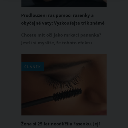
Prodloužení řas pomocí řasenky a
obyčejné vaty: Vyzkoušejte trik známé
Hudy Kattan
Chcete mít oči jako mrkací panenka?
Jestli si myslíte, že tohoto efektu
nedosáhnete klasickými řasenkami,
umělé nalepovací řasy se vám příčí a
prodloužení řas v kosmetickém salonu
ČLÁNEK
je pro vás příliš drahé, máme pro vás
alternativu. Vyzkoušejte trik YouTube
vloggerky Hudy Kattan, která k
prodloužení řas použila kromě řasenky
naprosto obyčejnou vatu!
Žena si 25 let neodlíčila řasenku. Její