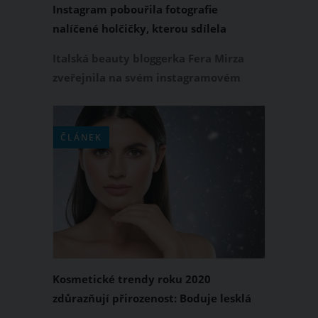
Instagram pobouřila fotografie
nalíčené holčičky, kterou sdílela
beauty bloggerka Fera Mirza. Nic se
Italská beauty bloggerka Fera Mirza
nemá přehánět, shodují se lidé
zveřejnila na svém instagramovém
profilu @idontneedanamebitch
fotografii přehnaně nalíčené holčičky.
A vyvolala tím doslova internetovou
ČLÁNEK
bouři. Lidé se shodují, že takto líčit dítě
je krajně nevhodné. Tak schválně, kolik
byste holčičce, která má silnou vrstvu
make-upu i umělé řasy, tipli let?
Kosmetické trendy roku 2020
zdůrazňují přirozenost: Boduje lesklá
pleť a divoké obočí