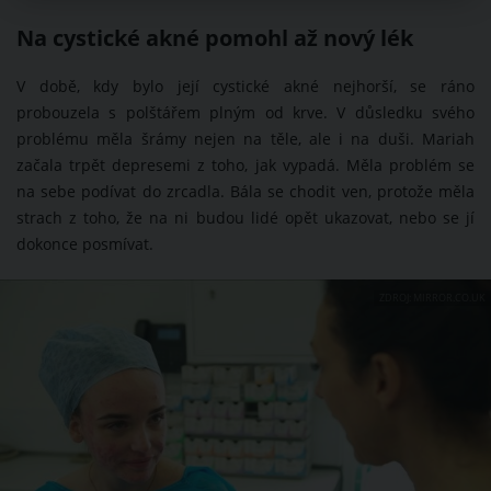
Na cystické akné pomohl až nový lék
V době, kdy bylo její cystické akné nejhorší, se ráno
probouzela s polštářem plným od krve. V důsledku svého
problému měla šrámy nejen na těle, ale i na duši. Mariah
začala trpět depresemi z toho, jak vypadá. Měla problém se
na sebe podívat do zrcadla. Bála se chodit ven, protože měla
strach z toho, že na ni budou lidé opět ukazovat, nebo se jí
dokonce posmívat.
ZDROJ: MIRROR.CO.UK