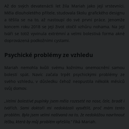
Až do svých devatenácti let žila Mariah jako její vrstevníci.
Měla dlouholetého přítele, studovala školu grafického designu
a těšila se na to, až nastoupí do své první práce. Jenomže
koncem roku 2018 se její život otočil vzhůru nohama. Na její
tváři se totiž vyvinula extrémní a velmi bolestivá forma akné
doprovázená podkožními cystami.
Psychické problémy ze vzhledu
Mariah nemohla kvůli svému kožnímu onemocnění samou
bolestí spát. Navíc začala trpět psychickými problémy ze
svého vzhledu, v důsledku čehož neopustila několik měsíců
svůj domov.
„Velmi bolestivé pupínky jsem měla rozeseté na nose, čele, bradě i
tvářích. Sami doktoři mi nedokázali vysvětlit, proč mám tento
problém. Byla jsem velmi naštvaná na to, že nedokážou navrhnout
léčbu, která by můj problém vyřešila,“
říká Mariah.