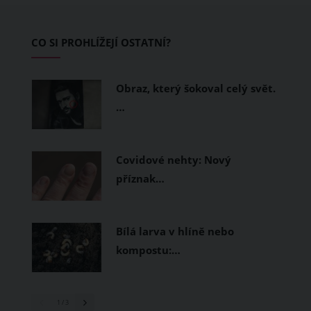
zvládnout i opravdu horké dny.
Základem letního šatníku by proto
CO SI PROHLÍŽEJÍ OSTATNÍ?
měly být přírodní nebo funkční
prodyšné tkaniny a volnější střihy.
Obraz, který šokoval celý svět.
…
Covidové nehty: Nový
příznak…
Bílá larva v hlíně nebo
kompostu:…
1
/ 3