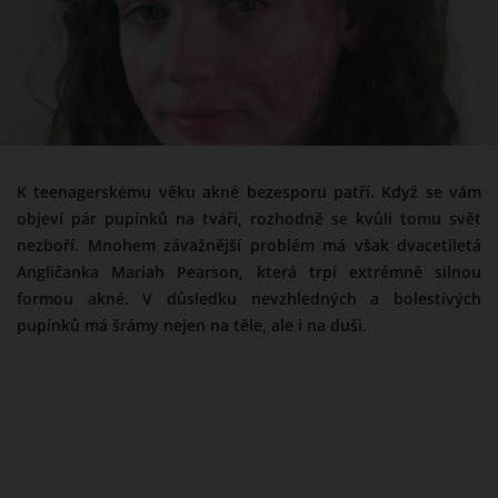
K teenagerskému věku akné bezesporu patří. Když se vám
objeví pár pupínků na tváři, rozhodně se kvůli tomu svět
nezboří. Mnohem závažnější problém má však dvacetiletá
Angličanka Mariah Pearson, která trpí extrémně silnou
formou akné. V důsledku nevzhledných a bolestivých
pupínků má šrámy nejen na těle, ale i na duši.