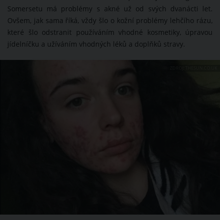
Somersetu má problémy s akné už od svých dvanácti let.
Ovšem, jak sama říká, vždy šlo o kožní problémy lehčího rázu,
které šlo odstranit používáním vhodné kosmetiky, úpravou
jídelníčku a užíváním vhodných léků a doplňků stravy.
ZDROJ: THESUN.CO.UK