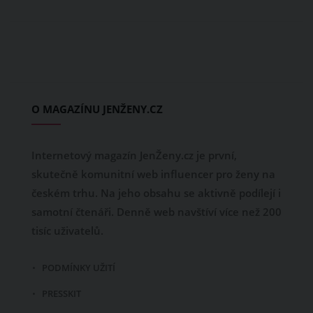
O MAGAZÍNU JENŽENY.CZ
Internetový magazín JenŽeny.cz je první,
skutečně komunitní web influencer pro ženy na
českém trhu. Na jeho obsahu se aktivně podílejí i
samotní čtenáři. Denně web navštíví více než 200
tisíc uživatelů.
PODMÍNKY UŽITÍ
PRESSKIT