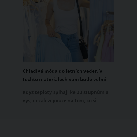
Chladivá móda do letních veder. V
těchto materiálech vám bude velmi
příjemně
Když teploty šplhají ke 30 stupňům a
výš, nezáleží pouze na tom, co si
obléknete, ale také z čeho je oblečení
ušité. Některé materiály totiž zadržují
teplo a pot, jiné naopak nechají
pokožku dýchat a pomohou vám