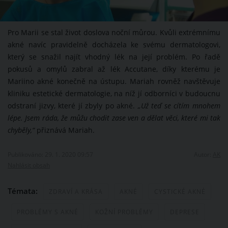
Pro Marii se stal život doslova noční můrou. Kvůli extrémnímu
akné navíc pravidelně docházela ke svému dermatologovi,
který se snažil najít vhodný lék na její problém. Po řadě
pokusů a omylů zabral až lék Accutane, díky kterému je
Mariino akné konečně na ústupu. Mariah rovněž navštěvuje
kliniku estetické dermatologie, na níž jí odborníci v budoucnu
odstraní jizvy, které jí zbyly po akné.
„Už teď se cítím mnohem
lépe. Jsem ráda, že můžu chodit zase ven a dělat věci, které mi tak
chyběly,“
přiznává Mariah.
Publikováno: 29. 1. 2020 09:57
Autor:
AK
Nahlásit obsah
Témata:
ZDRAVÍ A KRÁSA
AKNÉ
CYSTICKÉ AKNÉ
PROBLÉMY S AKNÉ
KOŽNÍ PROBLÉMY
DEPRESE