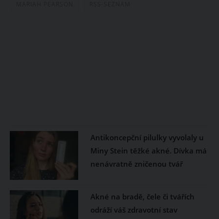
MARIAH PEARSON
RSS-SEZNAM
Antikoncepční pilulky vyvolaly u
Miny Stein těžké akné. Dívka má
nenávratně zničenou tvář
Akné na bradě, čele či tvářích
odráží váš zdravotní stav