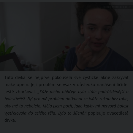
ZDROJ: MIRROR.CO.UK
Tato dívka se nejprve pokoušela své cystické akné zakrývat
make-upem. Její problém se však v důsledku nanášení líčidel
ještě zhoršoval.
„Kůže mého obličeje byla stále podrážděnější a
bolestivější. Byl pro mě problém dotknout se tváře rukou bez toho,
aby mě to nebolelo. Měla jsem pocit, jako kdyby mi nervová bolest
vystřelovala do celého těla. Bylo to šílené,“
popisuje dvacetiletá
dívka.