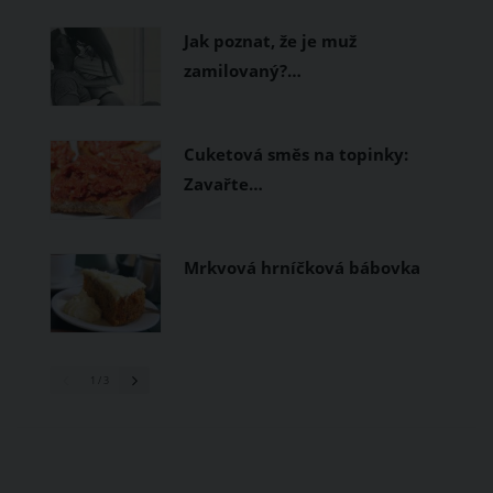
prodyšné tkaniny a volnější střihy.
Jak poznat, že je muž
zamilovaný?…
Cuketová směs na topinky:
Zavařte…
Mrkvová hrníčková bábovka
1
/ 3