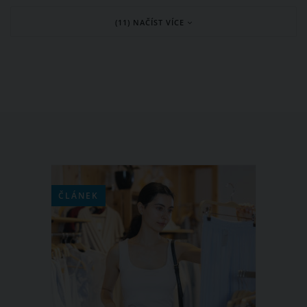
30 dní. Chcete vědět, jaká opatření se k
(11) NAČÍST VÍCE
nouzovému stavu aktuálně vztahují?
Přečtěte si jejich stručný přehled.
ČLÁNEK