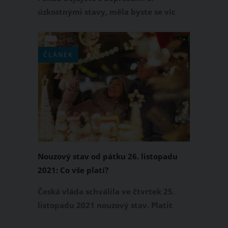
úzkostnými stavy, měla byste se víc
zaměřit také na to, co jíte. Právě
konzumace některých potravin může
depresi nebo úzkost ještě zhoršit. Když
ČLÁNEK
budete mít svůj jídelníček pod
kontrolou, bude to velké plus pro vaše
psychické zdraví. Které potraviny
byste tedy měla z jídelníčku
vyškrtnout?
Nouzový stav od pátku 26. listopadu
2021: Co vše platí?
Česká vláda schválila ve čtvrtek 25.
listopadu 2021 nouzový stav. Platit
začal o půlnoci 26. listopadu na dobu