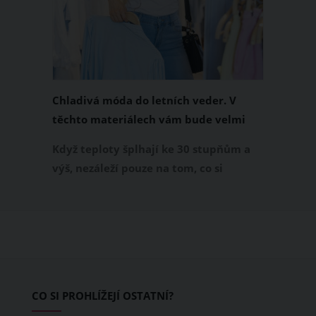
Chladivá móda do letních veder. V
těchto materiálech vám bude velmi
příjemně
Když teploty šplhají ke 30 stupňům a
výš, nezáleží pouze na tom, co si
obléknete, ale také z čeho je oblečení
ušité. Některé materiály totiž zadržují
teplo a pot, jiné naopak nechají
pokožku dýchat a pomohou vám
zvládnout i opravdu horké dny.
Základem letního šatníku by proto
CO SI PROHLÍŽEJÍ OSTATNÍ?
měly být přírodní nebo funkční