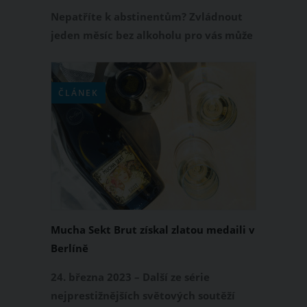
Nepatříte k abstinentům? Zvládnout
jeden měsíc bez alkoholu pro vás může
být velká výzva. Na druhou stranu
můžete sami na sobě zpozorovat, co s
vaším tělem a myslí udělá, když se
ČLÁNEK
během Suchého února vyhnete na
celých 28 dní alkoholickým nápojům.
Tyto zdravotní benefity stojí rozhodně
za to!
Mucha Sekt Brut získal zlatou medaili v
Berlíně
24. března 2023 – Další ze série
nejprestižnějších světových soutěží