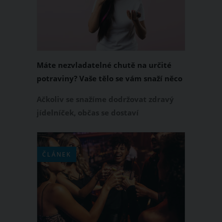
obličeji?
Máte nezvladatelné chutě na určité
potraviny? Vaše tělo se vám snaží něco
říct
Ačkoliv se snažíme dodržovat zdravý
jídelníček, občas se dostaví
neukojitelná chuť na něco nezdravého
a pro nás „přísně zakázaného“. U
některé z nás se objeví chuť na
ČLÁNEK
čokoládu a u jiných například strašlivá
chuť na slané brambůrky. Tělo vám
těmito chutěmi dává jasně najevo, že
mu určitá složka chybí a my vás
naučíme rozpoznat, která přesně to je!