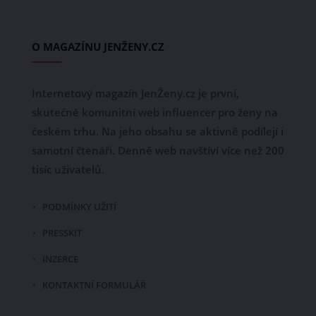
O MAGAZÍNU JENŽENY.CZ
Internetový magazín JenŽeny.cz je první,
skutečně komunitní web influencer pro ženy na
českém trhu. Na jeho obsahu se aktivně podílejí i
samotní čtenáři. Denně web navštíví více než 200
tisíc uživatelů.
PODMÍNKY UŽITÍ
PRESSKIT
INZERCE
KONTAKTNÍ FORMULÁŘ