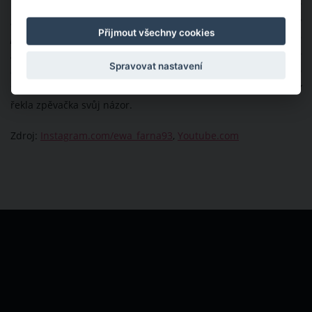
“Když mi někdo řekne: Zhubni, ty tlustá krávo – tak já přece
nepůjdu a neudělám: Ano, pane! Jako to je pro mě prostě úplná
Přijmout všechny cookies
prohra. Já jsem potřebovala mít prostě ten prostor proto, abych
slyšela, co potřebuju já. Co mně říká ta Ewa. Prostě v čem já se
Spravovat nastavení
cítím dobře. Já jsem to nechtěla dělat pro jiný lidi a nechtěla jsem
to dělat proto, aby tady byla další jakoby ideální holka na obálce,”
řekla zpěvačka svůj názor.
Zdroj:
Instagram.com/ewa_farna93
,
Youtube.com