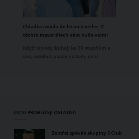
Chladivá móda do letních veder. V
těchto materiálech vám bude velmi
příjemně
Když teploty šplhají ke 30 stupňům a
výš, nezáleží pouze na tom, co si
obléknete, ale také z čeho je oblečení
ušité. Některé materiály totiž zadržují
teplo a pot, jiné naopak nechají
pokožku dýchat a pomohou vám
zvládnout i opravdu horké dny.
Základem letního šatníku by proto
CO SI PROHLÍŽEJÍ OSTATNÍ?
měly být přírodní nebo funkční
prodyšné tkaniny a volnější střihy.
Zemřel zpěvák skupiny S Club