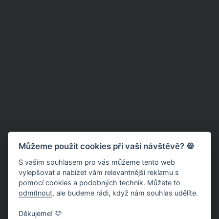
Můžeme použít cookies při vaší návštěvě? 🍪
S vaším souhlasem pro vás můžeme tento web
vylepšovat a nabízet vám relevantnější reklamu s
Právě v
podcastu Čestmíra Strakatého
se Ewa Farna vyjádřila
pomocí cookies a podobných technik. Můžete to
o své váze a o haterech, kteří ji kritizují kvůli nadbytečným
odmítnout
, ale budeme rádi, když nám souhlas udělíte.
kilogramům.
Děkujeme! 🩷