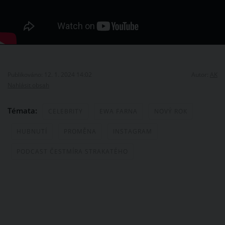
Publikováno: 12. 1. 2024 14:02
Autor:
AK
Nahlásit obsah
Témata:
CELEBRITY
EWA FARNA
NOVÝ ROK
HUBNUTÍ
PROMĚNA
INSTAGRAM
PODCAST ČESTMÍRA STRAKATÉHO