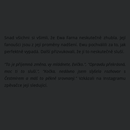
Snad všichni si všimli, že Ewa Farna neskutečně zhubla. Její
fanoušci jsou z její proměny nadšení. Ewu pochválili za to, jak
perfektně vypadá. Další přizvukovali, že jí to neskutečně sluší.
“To je příjemná změna, vy mládnete, Evičko.”, “Opravdu překrásná,
moc ti to sluší.”, “Kočka, nedávno jsem slyšela rozhovor s
Čestmírem a máš to pěkně srovnaný.”
Vzkázali na Instagramu
zpěvačce její sledující.