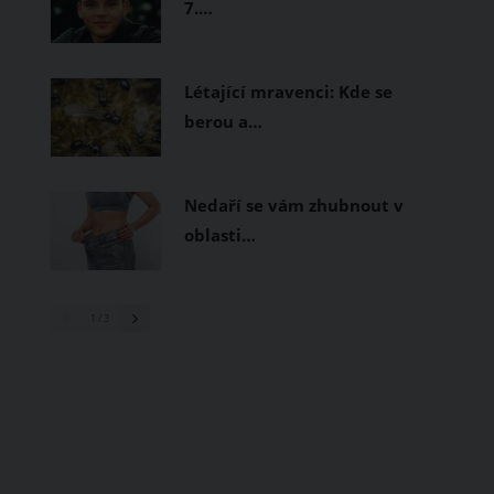
7.…
Létající mravenci: Kde se
berou a…
Nedaří se vám zhubnout v
oblasti…
1
/ 3