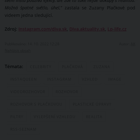
svém insta používá efekty, ale zde to také nejde dokupy s realitou.
Možná špatné světlo, úhel,”
zastala se Zuzany Plačkové pod
videem jedna sledující.
Zdroj:
Instagram.com/diva.sk
,
Diva.aktuality.sk
,
Lp-life.cz
Publikováno: 14. 10. 2022 12:28
Autor:
AK
Nahlásit obsah
Témata:
CELEBRITY
PLAČKOVÁ
ZUZANA
INSTAQUEEN
INSTAGRAM
VZHLED
IMAGE
VIDEOROZHOVOR
ROZHOVOR
ROZHOVOR S PLAČKOVOU
PLASTICKÉ ÚPRAVY
FILTRY
VYLEPŠENÍ VZHLEDU
REALITA
RSS-SEZNAM