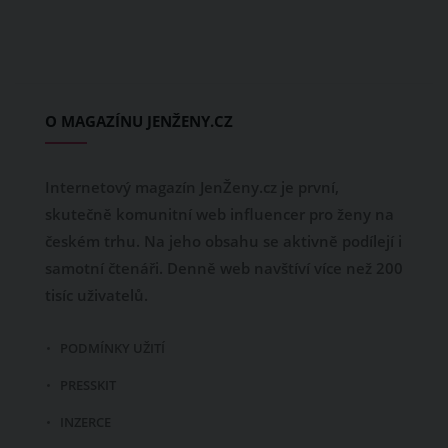
O MAGAZÍNU JENŽENY.CZ
Internetový magazín JenŽeny.cz je první,
skutečně komunitní web influencer pro ženy na
českém trhu. Na jeho obsahu se aktivně podílejí i
samotní čtenáři. Denně web navštíví více než 200
tisíc uživatelů.
PODMÍNKY UŽITÍ
PRESSKIT
INZERCE