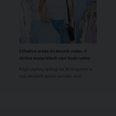
Chladivá móda do letních veder. V
těchto materiálech vám bude velmi
příjemně
Když teploty šplhají ke 30 stupňům a
výš, nezáleží pouze na tom, co si
obléknete, ale také z čeho je oblečení
ušité. Některé materiály totiž zadržují
teplo a pot, jiné naopak nechají
pokožku dýchat a pomohou vám
zvládnout i opravdu horké dny.