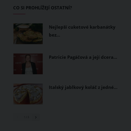
Základem letního šatníku by proto
CO SI PROHLÍŽEJÍ OSTATNÍ?
měly být přírodní nebo funkční
prodyšné tkaniny a volnější střihy.
Nejlepší cuketové karbanátky
bez…
Patricie Pagáčová a její dcera…
Italský jablkový koláč z jedné…
1
/ 3