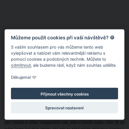
Můžeme použít cookies při vaší návštěvě? 🍪
S vaším souhlasem pro vás můžeme tento web
vylepšovat a nabízet vám relevantnější reklamu s
pomocí cookies a podobných technik. Můžete to
odmítnout
, ale budeme rádi, když nám souhlas udělíte.
Děkujeme! 🩷
Přijmout všechny cookies
Spravovat nastavení
Někteří lidé však uvedli, že Zuzaně Plačkové nezalichotilo spíš
video a že v reálu vypadá mnohem lépe.
“Viděla jsem ji v ten
den naživo a vůbec nevypadala tak, jako v tomto videu. Vím, že na