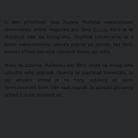
U této příležitosti dala Zuzana Plačková videorozhovor
slovenskému online magazínu pro ženy
Diva.sk
, který je ke
zhlédnutí také na Instagramu. Úspěšná influencerka se v
tomto videorozhovoru ukázala poprvé po porodu bez filtrů,
kamera přitom zobrazila nejmenší detaily její tváře.
Video se Zuzanou Plačkovou bez filtrů ihned na Instagramu
vzbudilo velký poprask. Objevily se například komentáře, že
její aktuální vzhled je na hony vzdálený od jejích
vyretušovaných fotek. Lidé navíc napsali, že původní přirozený
vzhled jí slušel mnohem víc.