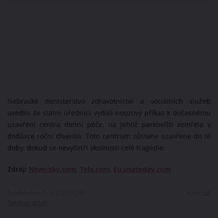
Nebraské ministerstvo zdravotnictví a sociálních služeb
uvedlo, že státní úředníci vydali nouzový příkaz k dočasnému
uzavření centra denní péče, na jehož parkovišti zemřela v
dodávce roční dívenka. Toto centrum zůstane uzavřené do té
doby, dokud se nevyšetří okolnosti celé tragédie.
Zdroj:
News.sky.com
,
Tyla.com
,
Eu.usatoday.com
Publikováno: 8. 9. 2023 12:43
Autor:
AK
Nahlásit obsah