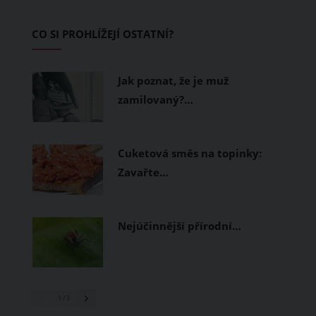
zvládnout i opravdu horké dny.
Základem letního šatníku by proto
CO SI PROHLÍŽEJÍ OSTATNÍ?
měly být přírodní nebo funkční
prodyšné tkaniny a volnější střihy.
Jak poznat, že je muž
zamilovaný?…
Cuketová směs na topinky:
Zavařte…
Nejúčinnější přírodní…
1
/ 3