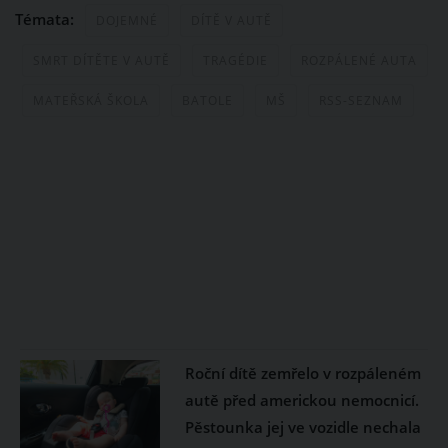
Témata:
DOJEMNÉ
DÍTĚ V AUTĚ
SMRT DÍTĚTE V AUTĚ
TRAGÉDIE
ROZPÁLENÉ AUTA
MATEŘSKÁ ŠKOLA
BATOLE
MŠ
RSS-SEZNAM
Roční dítě zemřelo v rozpáleném
autě před americkou nemocnicí.
Pěstounka jej ve vozidle nechala