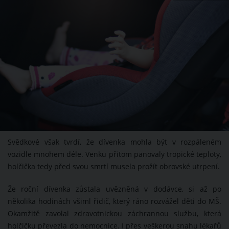
Svědkové však tvrdí, že dívenka mohla být v rozpáleném
vozidle mnohem déle. Venku přitom panovaly tropické teploty,
holčička tedy před svou smrtí musela prožít obrovské utrpení.
Že roční dívenka zůstala uvězněná v dodávce, si až po
několika hodinách všiml řidič, který ráno rozvážel děti do MŠ.
Okamžitě zavolal zdravotnickou záchrannou službu, která
holčičku převezla do nemocnice. I přes veškerou snahu lékařů