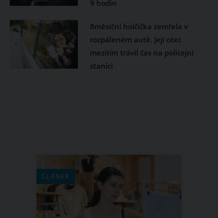
9 hodin
8měsíční holčička zemřela v
rozpáleném autě. Její otec
mezitím trávil čas na policejní
stanici
ČLÁNEK