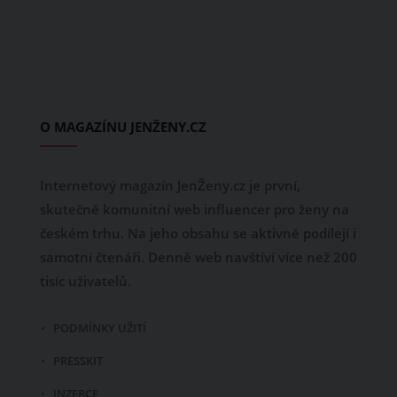
O MAGAZÍNU JENŽENY.CZ
Internetový magazín JenŽeny.cz je první,
skutečně komunitní web influencer pro ženy na
českém trhu. Na jeho obsahu se aktivně podílejí i
samotní čtenáři. Denně web navštíví více než 200
tisíc uživatelů.
PODMÍNKY UŽITÍ
PRESSKIT
INZERCE