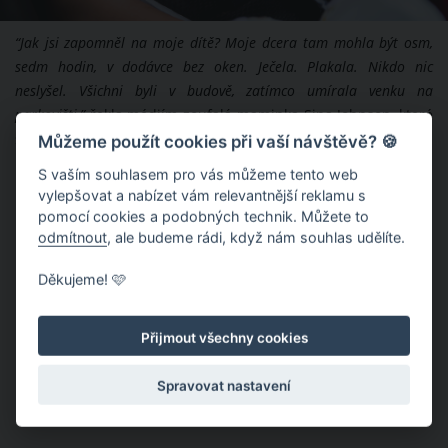
“Jak jsi zapomněl na moje dítě? Moje dcera tam mohla být osm,
sedm hodin, v dodávce bez oken. Ječela. Plakala. Nikdo nic
neslyšel. Všichni byli v budově, zatímco umírala venku na
parkovišti,”
řekla médiím zoufalá maminka Sina Johnson, které
smrt její holčičky zlomila srdce.
Můžeme použít cookies při vaší návštěvě? 🍪
S vaším souhlasem pro vás můžeme tento web
vylepšovat a nabízet vám relevantnější reklamu s
pomocí cookies a podobných technik. Můžete to
odmítnout
, ale budeme rádi, když nám souhlas udělíte.
Děkujeme! 🩷
Přijmout všechny cookies
Spravovat nastavení