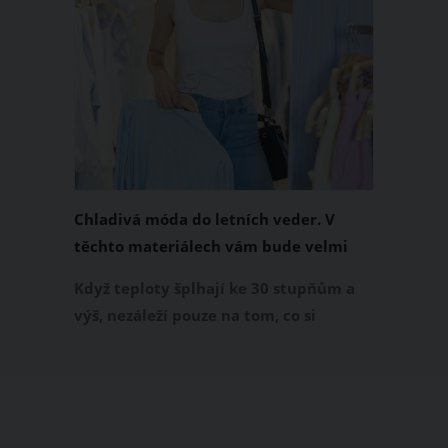
Chladivá móda do letních veder. V
těchto materiálech vám bude velmi
příjemně
Když teploty šplhají ke 30 stupňům a
výš, nezáleží pouze na tom, co si
obléknete, ale také z čeho je oblečení
ušité. Některé materiály totiž zadržují
teplo a pot, jiné naopak nechají
pokožku dýchat a pomohou vám