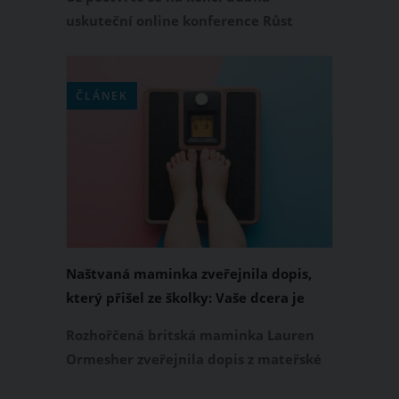
na jejich potenciál
uskuteční online konference Růst
společně. Účastníkům nabídne
přednášky patnácti světových a pěti
českých expertů, kteří se zaměří na
ČLÁNEK
témata z oblasti výchovy, psychologie,
Montessori a celostního rozvoje dítěte.
Naštvaná maminka zveřejnila dopis,
který přišel ze školky: Vaše dcera je
tlustá, stálo v něm
Rozhořčená britská maminka Lauren
Ormesher zveřejnila dopis z mateřské
školy, který jí přistál v poštovní