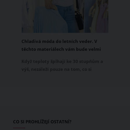
Chladivá móda do letních veder. V
těchto materiálech vám bude velmi
příjemně
Když teploty šplhají ke 30 stupňům a
výš, nezáleží pouze na tom, co si
obléknete, ale také z čeho je oblečení
ušité. Některé materiály totiž zadržují
teplo a pot, jiné naopak nechají
pokožku dýchat a pomohou vám
zvládnout i opravdu horké dny.
Základem letního šatníku by proto
CO SI PROHLÍŽEJÍ OSTATNÍ?
měly být přírodní nebo funkční