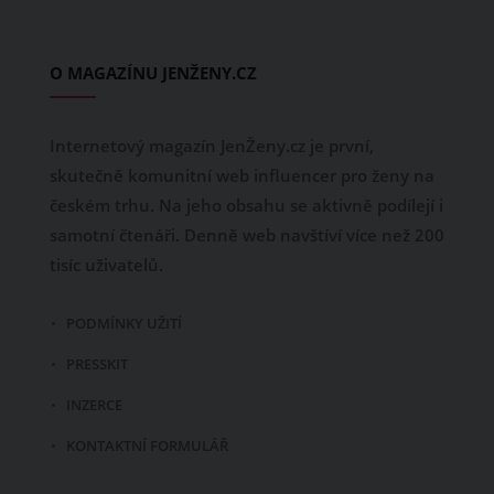
O MAGAZÍNU JENŽENY.CZ
Internetový magazín JenŽeny.cz je první,
skutečně komunitní web influencer pro ženy na
českém trhu. Na jeho obsahu se aktivně podílejí i
samotní čtenáři. Denně web navštíví více než 200
tisíc uživatelů.
PODMÍNKY UŽITÍ
PRESSKIT
INZERCE
KONTAKTNÍ FORMULÁŘ