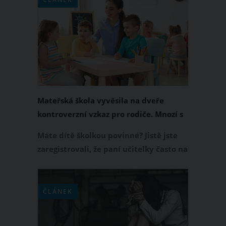
zůstala v rozpáleném vozu nejméně 5
hodin. Poté, co ji zaměstnanci MŠ
objevili, už byla bohužel po smrti.
Mateřská škola vyvěsila na dveře
kontroverzní vzkaz pro rodiče. Mnozí s
tímto prohlášením souhlasí
Máte dítě školkou povinné? Jistě jste
zaregistrovali, že paní učitelky často na
dveře vylepují nejrůznější vzkazy
určené rodičům. Velmi kontroverzního
vzkazu si všimla také jedna maminka,
ČLÁNEK
když šla své dítě odpoledne
vyzvednout do mateřské školy. Tento