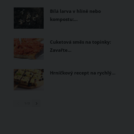
prodyšné tkaniny a volnější střihy.
Bílá larva v hlíně nebo
kompostu:…
Cuketová směs na topinky:
Zavařte…
Hrníčkový recept na rychlý…
1
/ 3