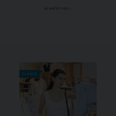
schránce. Školka v dopise mámě
(8) NAČÍST VÍCE
oznámila, že její čtyřletá dcera Maggie
podstoupila kontrolu BMI a že má dle
tabulek nadváhu. Co si o tomto
přístupu předškolního zařízení
myslíte?
ČLÁNEK