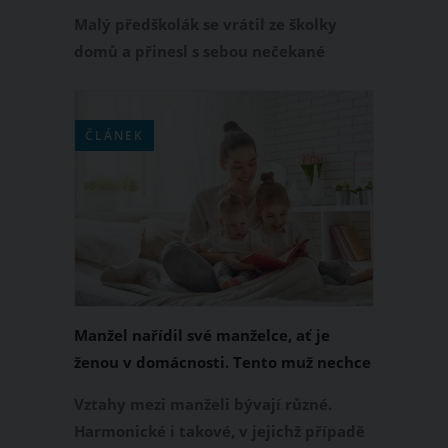
rodičů vás zaskočí
Malý předškolák se vrátil ze školky
domů a přinesl s sebou nečekané
překvapení. Jeho nehty byly
nalakované výraznou barvou, z čehož
měl velkou radost. Neváhal o tom
ČLÁNEK
okamžitě informovat své rodiče, aniž
by tušil, co tím doma vyvolá.
Manžel nařídil své manželce, ať je
ženou v domácnosti. Tento muž nechce
platit za školku
Vztahy mezi manželi bývají různé.
Harmonické i takové, v jejichž případě