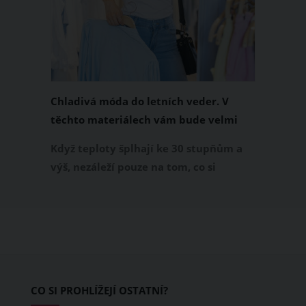
Chladivá móda do letních veder. V
těchto materiálech vám bude velmi
příjemně
Když teploty šplhají ke 30 stupňům a
výš, nezáleží pouze na tom, co si
obléknete, ale také z čeho je oblečení
ušité. Některé materiály totiž zadržují
teplo a pot, jiné naopak nechají
pokožku dýchat a pomohou vám
zvládnout i opravdu horké dny.
Základem letního šatníku by proto
CO SI PROHLÍŽEJÍ OSTATNÍ?
měly být přírodní nebo funkční