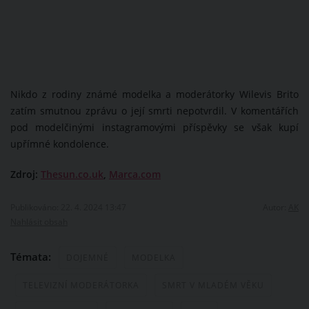
Nikdo z rodiny známé modelka a moderátorky Wilevis Brito
zatím smutnou zprávu o její smrti nepotvrdil. V komentářích
pod modelčinými instagramovými příspěvky se však kupí
upřímné kondolence.
Zdroj:
Thesun.co.uk
,
Marca.com
Publikováno: 22. 4. 2024 13:47
Autor:
AK
Nahlásit obsah
Témata:
DOJEMNÉ
MODELKA
TELEVIZNÍ MODERÁTORKA
SMRT V MLADÉM VĚKU