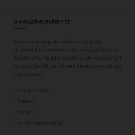
O MAGAZÍNU JENŽENY.CZ
Internetový magazín JenŽeny.cz je první,
skutečně komunitní web influencer pro ženy na
českém trhu. Na jeho obsahu se aktivně podílejí i
samotní čtenáři. Denně web navštíví více než 200
tisíc uživatelů.
PODMÍNKY UŽITÍ
PRESSKIT
INZERCE
KONTAKTNÍ FORMULÁŘ