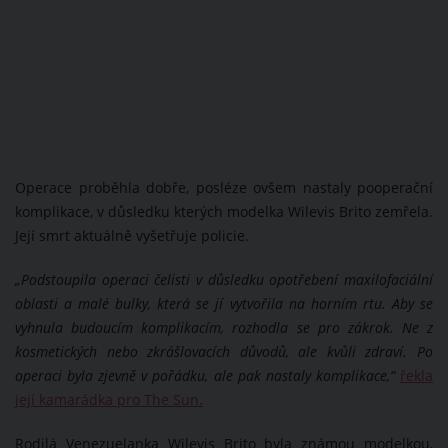
Operace proběhla dobře, posléze ovšem nastaly pooperační
komplikace, v důsledku kterých modelka Wilevis Brito zemřela.
Její smrt aktuálně vyšetřuje policie.
„Podstoupila operaci čelisti v důsledku opotřebení maxilofaciální
oblasti a malé bulky, která se jí vytvořila na horním rtu. Aby se
vyhnula budoucím komplikacím, rozhodla se pro zákrok. Ne z
kosmetických nebo zkrášlovacích důvodů, ale kvůli zdraví.
Po
operaci byla zjevně v pořádku, ale pak nastaly komplikace,“
řekla
její kamarádka pro The Sun.
Rodilá Venezuelanka Wilevis Brito byla známou modelkou,