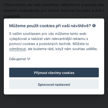
influencerkou, ale také novinářkou. Několika let pracovala jako
televizní moderátorka pro stanice América Tucumán a A24 v
Argentině.
Můžeme použít cookies při vaší návštěvě? 🍪
S vaším souhlasem pro vás můžeme tento web
vylepšovat a nabízet vám relevantnější reklamu s
pomocí cookies a podobných technik. Můžete to
odmítnout
, ale budeme rádi, když nám souhlas udělíte.
Děkujeme! 🩷
Přijmout všechny cookies
Spravovat nastavení