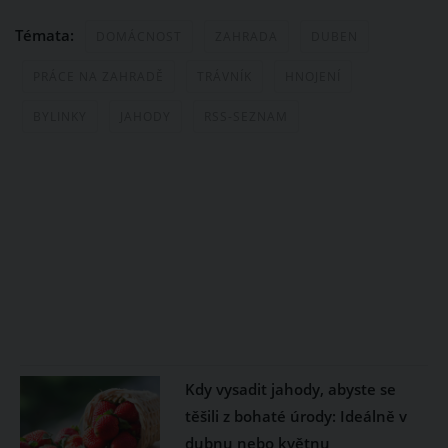
Témata:
DOMÁCNOST
ZAHRADA
DUBEN
PRÁCE NA ZAHRADĚ
TRÁVNÍK
HNOJENÍ
BYLINKY
JAHODY
RSS-SEZNAM
Kdy vysadit jahody, abyste se
těšili z bohaté úrody: Ideálně v
dubnu nebo květnu