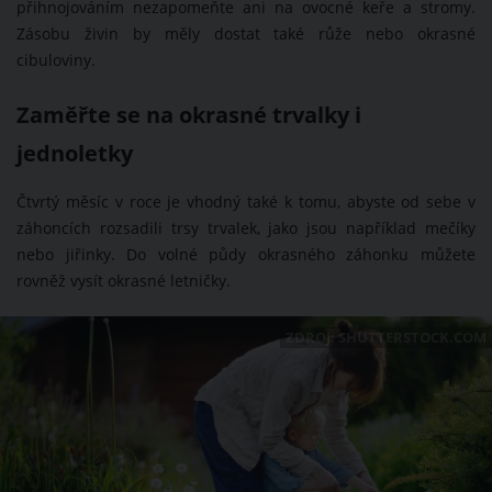
přihnojováním nezapomeňte ani na ovocné keře a stromy.
Zásobu živin by měly dostat také růže nebo okrasné
cibuloviny.
Zaměřte se na okrasné trvalky i
jednoletky
Čtvrtý měsíc v roce je vhodný také k tomu, abyste od sebe v
záhoncích rozsadili trsy trvalek, jako jsou například mečíky
nebo jiřinky. Do volné půdy okrasného záhonku můžete
rovněž vysít okrasné letničky.
ZDROJ: SHUTTERSTOCK.COM