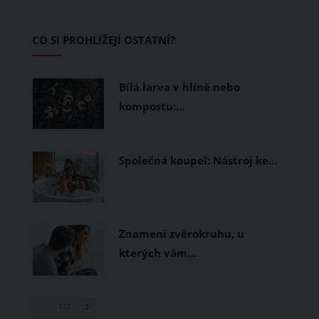
zvládnout i opravdu horké dny.
Základem letního šatníku by proto
CO SI PROHLÍŽEJÍ OSTATNÍ?
měly být přírodní nebo funkční
prodyšné tkaniny a volnější střihy.
Bílá larva v hlíně nebo
kompostu:…
Společná koupel: Nástroj ke…
Znamení zvěrokruhu, u
kterých vám…
1
/ 3