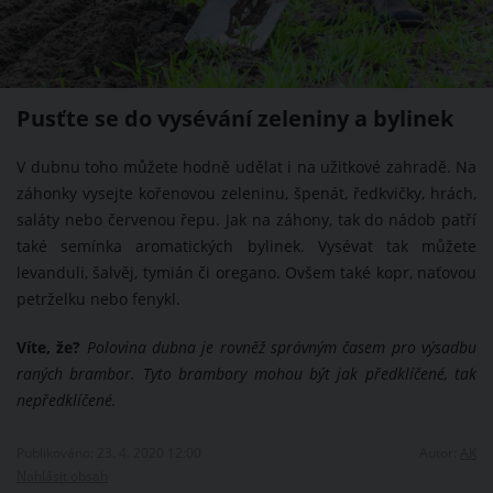
Pusťte se do vysévání zeleniny a bylinek
V dubnu toho můžete hodně udělat i na užitkové zahradě. Na
záhonky vysejte kořenovou zeleninu, špenát, ředkvičky, hrách,
saláty nebo červenou řepu. Jak na záhony, tak do nádob patří
také semínka aromatických bylinek. Vysévat tak můžete
levanduli, šalvěj, tymián či oregano. Ovšem také kopr, naťovou
petrželku nebo fenykl.
Víte, že?
Polovina dubna je rovněž správným časem pro výsadbu
raných brambor. Tyto brambory mohou být jak předklíčené, tak
nepředklíčené.
Publikováno: 23. 4. 2020 12:00
Autor:
AK
Nahlásit obsah