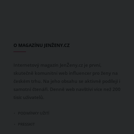
O MAGAZÍNU JENŽENY.CZ
Internetový magazín JenŽeny.cz je první,
skutečně komunitní web influencer pro ženy na
českém trhu. Na jeho obsahu se aktivně podílejí i
samotní čtenáři. Denně web navštíví více než 200
tisíc uživatelů.
PODMÍNKY UŽITÍ
PRESSKIT