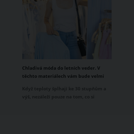
Chladivá móda do letních veder. V
těchto materiálech vám bude velmi
příjemně
Když teploty šplhají ke 30 stupňům a
výš, nezáleží pouze na tom, co si
obléknete, ale také z čeho je oblečení
ušité. Některé materiály totiž zadržují
teplo a pot, jiné naopak nechají
pokožku dýchat a pomohou vám