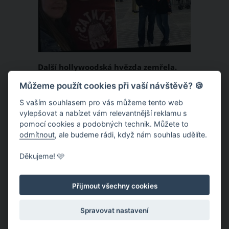
Další hollywoodská hvězda zemřela.
Známý herec ukončil život skokem z 27.
Můžeme použít cookies při vaší návštěvě? 🍪
patra
Hollywood opět truchlí, známý herec
S vaším souhlasem pro vás můžeme tento web
vylepšovat a nabízet vám relevantnější reklamu s
spáchal v pondělí 22. června
pomocí cookies a podobných technik. Můžete to
sebevraždu skokem z 27. patra svého
odmítnout
, ale budeme rádi, když nám souhlas udělíte.
bytu. Fanoušci i celý filmový svět jsou v
Děkujeme! 🩷
šoku a soucítí s hercovou rodinou.
ČLÁNEK
Přijmout všechny cookies
Spravovat nastavení