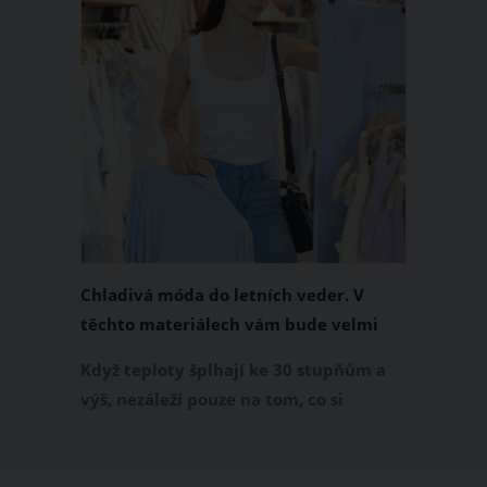
Chladivá móda do letních veder. V
těchto materiálech vám bude velmi
příjemně
Když teploty šplhají ke 30 stupňům a
výš, nezáleží pouze na tom, co si
obléknete, ale také z čeho je oblečení
ušité. Některé materiály totiž zadržují