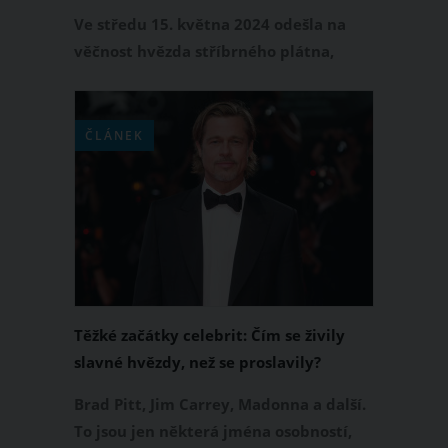
narozeniny
Ve středu 15. května 2024 odešla na
věčnost hvězda stříbrného plátna,
americká herečka Barbra Fuller. Známá
byla především z rozhlasu, filmu a
televize. Dožila se požehnaného věku
ČLÁNEK
102 let. Letos v červenci by přitom
oslavila své 103. narozeniny.
Těžké začátky celebrit: Čím se živily
slavné hvězdy, než se proslavily?
Brad Pitt, Jim Carrey, Madonna a další.
To jsou jen některá jména osobností,