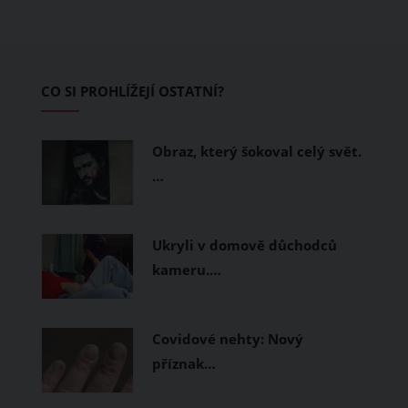
teplo a pot, jiné naopak nechají
pokožku dýchat a pomohou vám
zvládnout i opravdu horké dny.
Základem letního šatníku by proto
CO SI PROHLÍŽEJÍ OSTATNÍ?
měly být přírodní nebo funkční
prodyšné tkaniny a volnější střihy.
Obraz, který šokoval celý svět.
…
Ukryli v domově důchodců
kameru.…
Covidové nehty: Nový
příznak…