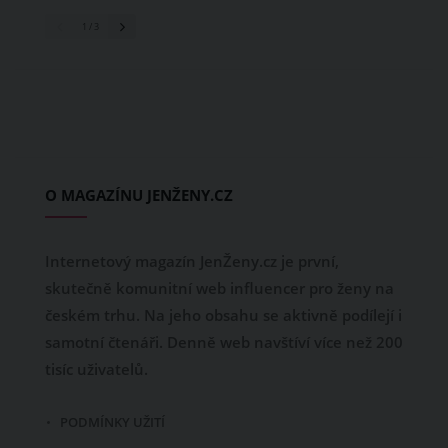
1
/ 3
O MAGAZÍNU JENŽENY.CZ
Internetový magazín JenŽeny.cz je první,
skutečně komunitní web influencer pro ženy na
českém trhu. Na jeho obsahu se aktivně podílejí i
samotní čtenáři. Denně web navštíví více než 200
tisíc uživatelů.
PODMÍNKY UŽITÍ