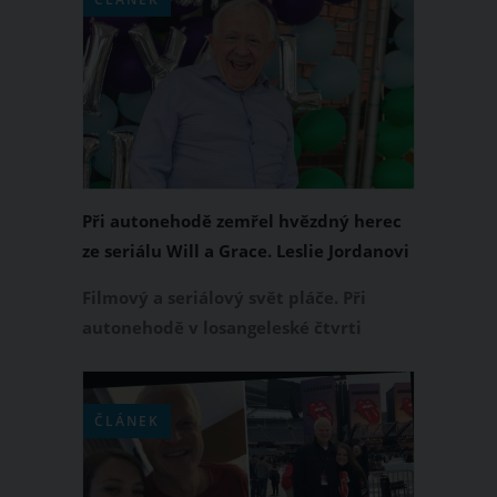
italská agentura ANSA s tím, že tuto
filmovou modlu v posledních letech
trápilo chatrné zdraví.
Při autonehodě zemřel hvězdný herec
ze seriálu Will a Grace. Leslie Jordanovi
bylo 67 let
Filmový a seriálový svět pláče. Při
autonehodě v losangeleské čtvrti
Hollywood zemřel v pondělí 24. října
2022 slavný americký herec Leslie
Jordan, který se v posledních letech
ČLÁNEK
proslavil zvláště účinkováním v seriálu
Will a Grace. Bylo mu 67 let.