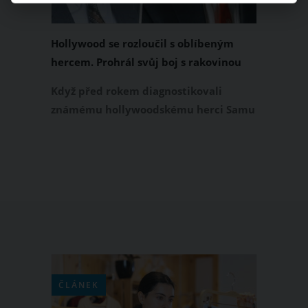
Hollywood se rozloučil s oblíbeným
hercem. Prohrál svůj boj s rakovinou
Když před rokem diagnostikovali
známému hollywoodskému herci Samu
Lloydovi rakovinu plic, všichni jeho
fanoušci doufali, že nemoc zvládne. On
však svůj boj ve svých 56 letech se
zákeřnou nemocí prohrál.
ČLÁNEK