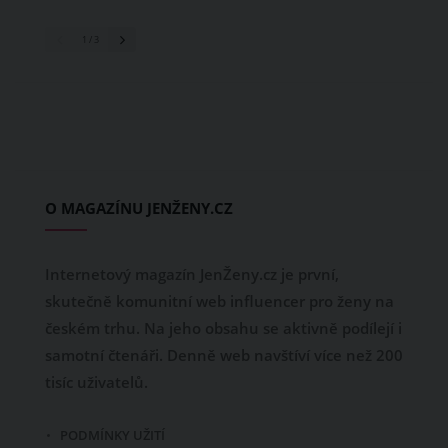
1
/ 3
O MAGAZÍNU JENŽENY.CZ
Internetový magazín JenŽeny.cz je první,
skutečně komunitní web influencer pro ženy na
českém trhu. Na jeho obsahu se aktivně podílejí i
samotní čtenáři. Denně web navštíví více než 200
tisíc uživatelů.
PODMÍNKY UŽITÍ