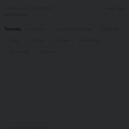
Publikováno: 4. 10. 2021 10:47
Autor:
Sima
Nahlásit obsah
Témata:
HUBNUTÍ
CO JÍST BĚHEM DNE
SNÍDANĚ
OBĚD
VEČEŘE
SVAČINA
JÍDELNÍČEK
KILA NAVÍC
POSTAVA