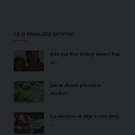
teplo a pot, jiné naopak nechají
pokožku dýchat a pomohou vám
zvládnout i opravdu horké dny.
Základem letního šatníku by proto
CO SI PROHLÍŽEJÍ OSTATNÍ?
měly být přírodní nebo funkční
prodyšné tkaniny a volnější střihy.
Kdo zná film Hříšný tanec? Pak
si…
Jak se zbavit plevele v
dlažbě?…
Co všechno se děje v těle ženy,
…