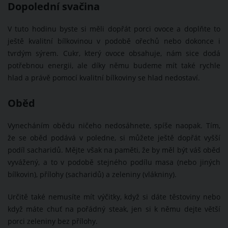
Dopolední svačina
V tuto hodinu byste si měli dopřát porci ovoce a doplňte to
ještě kvalitní bílkovinou v podobě ořechů nebo dokonce i
tvrdým sýrem. Cukr, který ovoce obsahuje, nám sice dodá
potřebnou energii, ale díky němu budeme mít také rychle
hlad a právě pomocí kvalitní bílkoviny se hlad nedostaví.
Oběd
Vynecháním obědu ničeho nedosáhnete, spíše naopak. Tím,
že se oběd podává v poledne, si můžete ještě dopřát vyšší
podíl sacharidů. Mějte však na paměti, že by měl být váš oběd
vyvážený, a to v podobě stejného podílu masa (nebo jiných
bílkovin), přílohy (sacharidů) a zeleniny (vlákniny).
Určitě také nemusíte mít výčitky, když si dáte těstoviny nebo
když máte chuť na pořádný steak, jen si k němu dejte větší
porci zeleniny bez přílohy.