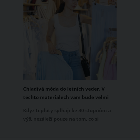
Chladivá móda do letních veder. V
těchto materiálech vám bude velmi
příjemně
Když teploty šplhají ke 30 stupňům a
výš, nezáleží pouze na tom, co si
obléknete, ale také z čeho je oblečení
ušité. Některé materiály totiž zadržují