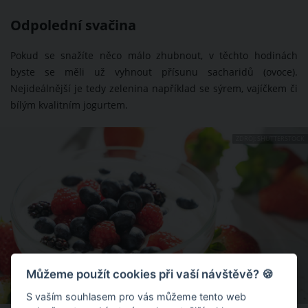
Odpolední svačina
Pokud se snažíte něco málo zhubnout, v těchto hodinách
byste se měli už vyhnout přísunu sacharidů (ovoce).
Nejideálnější je tedy zelenina například se sýrem, vajíčkem či
bílým kvalitním jogurtem.
ZDROJ: SHUTTERSTOCK
Můžeme použít cookies při vaší návštěvě? 🍪
S vaším souhlasem pro vás můžeme tento web