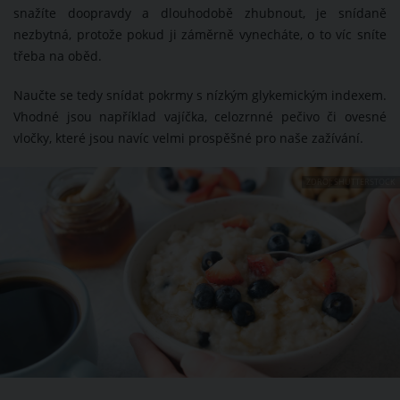
snažíte doopravdy a dlouhodobě zhubnout, je snídaně
nezbytná, protože pokud ji záměrně vynecháte, o to víc sníte
třeba na oběd.
Naučte se tedy snídat pokrmy s nízkým glykemickým indexem.
Vhodné jsou například vajíčka, celozrnné pečivo či ovesné
vločky, které jsou navíc velmi prospěšné pro naše zažívání.
ZDROJ: SHUTTERSTOCK