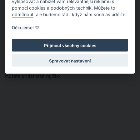
vylepšovat a nabízet vám relevantnější reklamu s
pomocí cookies a podobných technik. Můžete to
Večeře
odmítnout
, ale budeme rádi, když nám souhlas udělíte.
Obrovskou chybu, kterou dělá většina lidí je ta, že se snaží
Děkujeme! 🩷
nejíst po páté hodině. Správně byste si měli poslední jídlo
dopřát dvě až tři hodiny před spaním. Důležité však je, aby
Přijmout všechny cookies
vaše večeře byla kvalitním zdrojem bílkovin s minimem
sacharidů. Určitě vyřaďte z jídelníčku bílé pečivo, přílohy nebo
Spravovat nastavení
také jídla, která obsahují majonézu. Nejlepší volbou jsou
zeleninové saláty například s kuřecím masem, tuňákem a
můžete přidat také vajíčko.