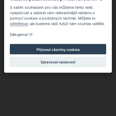
ním něco udělat.
S vaším souhlasem pro vás můžeme tento web
vylepšovat a nabízet vám relevantnější reklamu s
pomocí cookies a podobných technik. Můžete to
odmítnout
, ale budeme rádi, když nám souhlas udělíte.
Děkujeme! 🩷
11 partnerských poloh ve spánku: Co
Přijmout všechny cookies
všechno řeknou o kvalitě vašeho
vztahu?
Poloha, ve které vedle svého partnera
Spravovat nastavení
usínáte a poté celou noc spíte, toho o
vašem partnerském vztahu řekne
opravdu hodně. Všechno, co děláte při
usínání a během spánku, se totiž děje
podvědomě. A právě přesná poloha ve
spánku dokáže odhalit, jestli vám to s
partnerem skutečně klape, nebo ne.