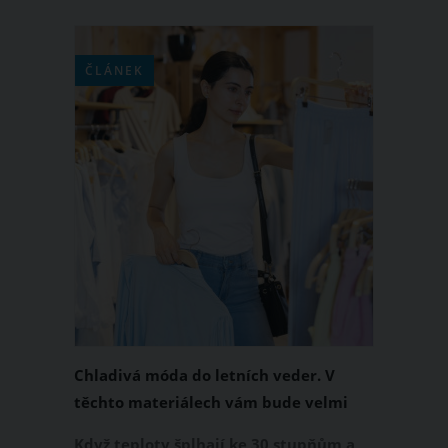
ČLÁNEK
Chladivá móda do letních veder. V
těchto materiálech vám bude velmi
příjemně
Když teploty šplhají ke 30 stupňům a