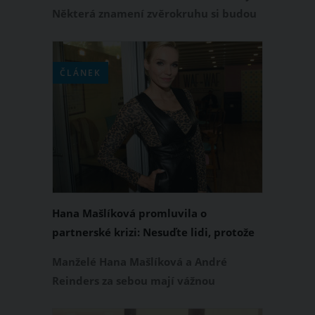
Některá znamení zvěrokruhu si budou
procházet velmi smutným obdobím a v
nadcházejících měsících hrozí, že
budou mít zlomené srdce. K
ČLÁNEK
neúspěchům jsou letos na podzim
odsouzeny zvláště tři nejhorší páry
podle znamení, kterým to spolu
pravděpodobně nevyjde.
Hana Mašlíková promluvila o
partnerské krizi: Nesuďte lidi, protože
v jejich botách nechodíte
Manželé Hana Mašlíková a André
Reinders za sebou mají vážnou
partnerskou krizi. Dali si rok v