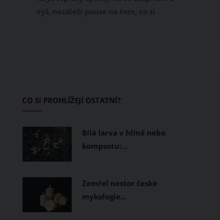
výš, nezáleží pouze na tom, co si
obléknete, ale také z čeho je oblečení
ušité. Některé materiály totiž zadržují
teplo a pot, jiné naopak nechají
pokožku dýchat a pomohou vám
zvládnout i opravdu horké dny.
Základem letního šatníku by proto
CO SI PROHLÍŽEJÍ OSTATNÍ?
měly být přírodní nebo funkční
prodyšné tkaniny a volnější střihy.
Bílá larva v hlíně nebo
kompostu:…
Zemřel nestor české
mykologie…