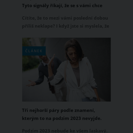
Tyto signály říkají, že se s vámi chce
partner rozejít
Cítíte, že to mezi vámi poslední dobou
příliš neklape? I když jste si myslela, že
s partnerem zůstanete do konce života,
někdy se zkrátka stává, že vztah
vyšumí. Máte za vaši lásku bojovat,
ČLÁNEK
nebo se připravit na rozchod?
Následujícími signály vám partner
podvědomě říká, že je mezi vámi
konec. Jak tedy poznáte, že se blíží
rozchod?
Tři nejhorší páry podle znamení,
kterým to na podzim 2023 nevyjde.
Patříte mezi ně?
Podzim 2023 nebude ke všem laskavý.