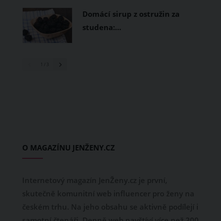
Domácí sirup z ostružin za
studena:…
1
/ 3
O MAGAZÍNU JENŽENY.CZ
Internetový magazín JenŽeny.cz je první,
skutečně komunitní web influencer pro ženy na
českém trhu. Na jeho obsahu se aktivně podílejí i
samotní čtenáři. Denně web navštíví více než 200