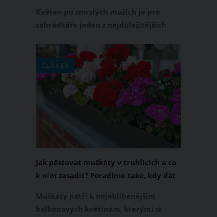
zeleniny
Květen po zmrzlých mužích je pro
zahrádkáře jeden z nejdůležitějších
měsíců roku. Právě v tomto období se
rozhoduje o tom, jak bude vaše
zahrada vypadat v létě a co všechno z
ČLÁNEK
ní sklidíte. Co byste tedy měli dělat na
své zahradě v měsíci květnu?
Jak pěstovat muškáty v truhlících a co
k nim zasadit? Poradíme také, kdy dát
muškáty do truhlíku
Muškáty patří k nejoblíbenějším
balkonových květinám, kterými si