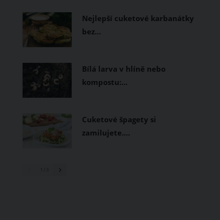
prodyšné tkaniny a volnější střihy.
Nejlepší cuketové karbanátky
bez…
Bílá larva v hlíně nebo
kompostu:…
Cuketové špagety si
zamilujete.…
1
/ 3