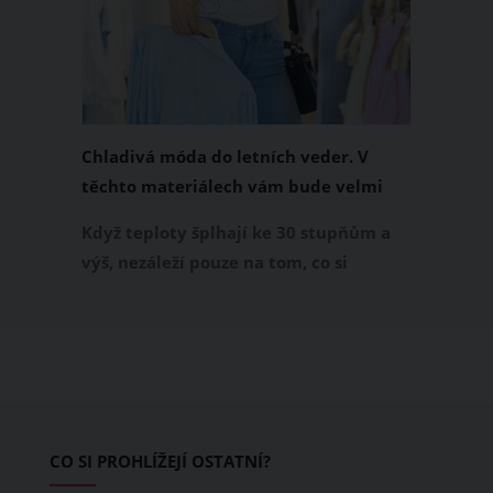
Chladivá móda do letních veder. V
těchto materiálech vám bude velmi
příjemně
Když teploty šplhají ke 30 stupňům a
výš, nezáleží pouze na tom, co si
obléknete, ale také z čeho je oblečení
ušité. Některé materiály totiž zadržují
teplo a pot, jiné naopak nechají
pokožku dýchat a pomohou vám
zvládnout i opravdu horké dny.
Základem letního šatníku by proto
CO SI PROHLÍŽEJÍ OSTATNÍ?
měly být přírodní nebo funkční