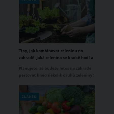
odpovědi.
Tipy, jak kombinovat zeleninu na
zahradě: Jaká zelenina se k sobě hodí a
která se vedle sebe nesnese
Plánujete, že budete letos na zahradě
pěstovat hned několik druhů zeleniny?
Abyste byli ve svém zahrádkářském
úsilí úspěšní, už nyní si dobře
promyslete, co s čím budete sázet a sít.
ČLÁNEK
Ne všechny druhy zeleniny se totiž k
sobě hodí a vedle sebe prospívají. Jak