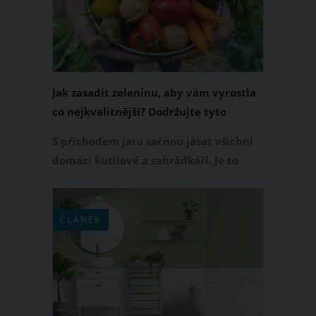
tedy kombinovat zeleninu na zahradě,
abyste si zajistili bohatou úrodu?
Jak zasadit zeleninu, aby vám vyrostla
co nejkvalitnější? Dodržujte tyto
zásady
S příchodem jara začnou jásat všichni
domácí kutilové a zahrádkáři. Je to
období výsadby zeleniny, kterou
následně konzumujeme celé léto. A
právě každý, kdo touží po své vlastní
ČLÁNEK
vypěstované zelenině, by měl vědět,
jak určité druhy zeleniny pěstovat.