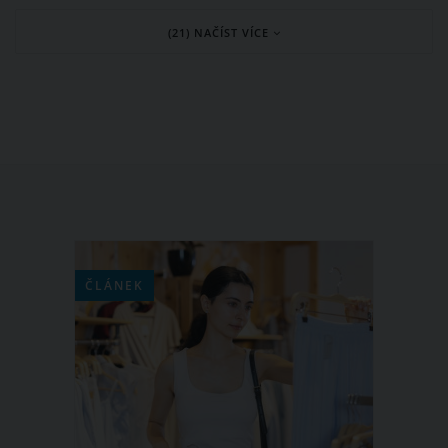
a začněte je letnit. Měli byste ovšem
(21) NAČÍST VÍCE
vědět, že letnění pokojovek má svá
pravidla. Kterým pokojovým rostlinám
se bude dařit na sluníčku a kterým v
polostínu?
ČLÁNEK