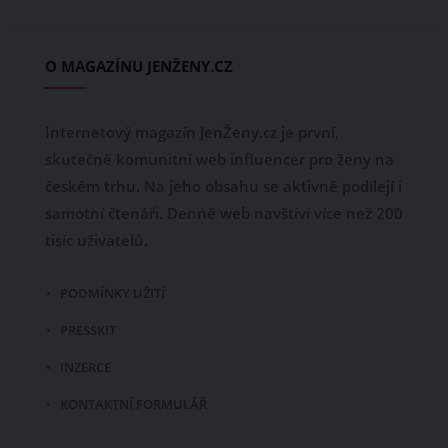
O MAGAZÍNU JENŽENY.CZ
Internetový magazín JenŽeny.cz je první,
skutečně komunitní web influencer pro ženy na
českém trhu. Na jeho obsahu se aktivně podílejí i
samotní čtenáři. Denně web navštíví více než 200
tisíc uživatelů.
PODMÍNKY UŽITÍ
PRESSKIT
INZERCE
KONTAKTNÍ FORMULÁŘ