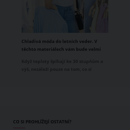
Chladivá móda do letních veder. V
těchto materiálech vám bude velmi
příjemně
Když teploty šplhají ke 30 stupňům a
výš, nezáleží pouze na tom, co si
obléknete, ale také z čeho je oblečení
ušité. Některé materiály totiž zadržují
teplo a pot, jiné naopak nechají
pokožku dýchat a pomohou vám
zvládnout i opravdu horké dny.
Základem letního šatníku by proto
CO SI PROHLÍŽEJÍ OSTATNÍ?
měly být přírodní nebo funkční