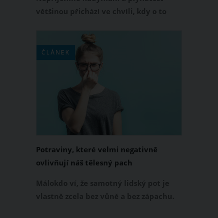
většinou přichází ve chvíli, kdy o to
stojíme nejméně. Nejenže se kvůli
tomu cítíme dosti nepohodlně,
především u žen jde také o
ČLÁNEK
kosmetickou vadu, která jednoduše
řečeno překáží.
Potraviny, které velmi negativně
ovlivňují náš tělesný pach
Málokdo ví, že samotný lidský pot je
vlastně zcela bez vůně a bez zápachu.
Prostřednictvím potu se však z těla