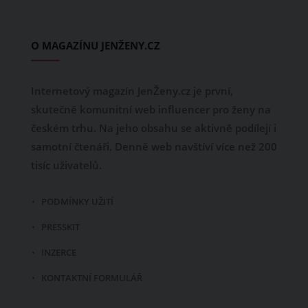
O MAGAZÍNU JENŽENY.CZ
Internetový magazín JenŽeny.cz je první,
skutečně komunitní web influencer pro ženy na
českém trhu. Na jeho obsahu se aktivně podílejí i
samotní čtenáři. Denně web navštíví více než 200
tisíc uživatelů.
PODMÍNKY UŽITÍ
PRESSKIT
INZERCE
KONTAKTNÍ FORMULÁŘ