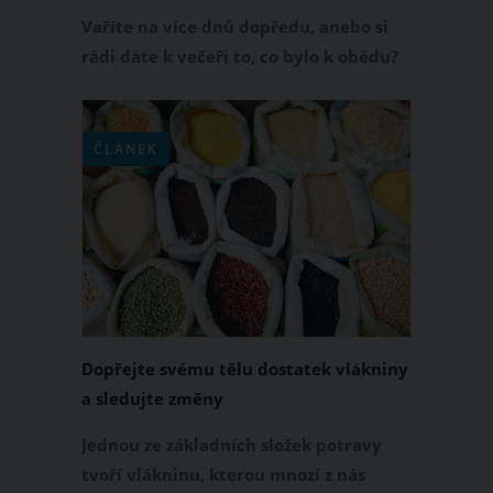
ně
Vaříte na více dnů dopředu, anebo si
rádi dáte k večeři to, co bylo k obědu?
Věděli jste však, že některé potraviny
při opětovném ohřívání uvolňují
toxické látky, které jsou pro nás
ČLÁNEK
nebezpečné?
Dopřejte svému tělu dostatek vlákniny
a sledujte změny
Jednou ze základních složek potravy
tvoří vlákninu, kterou mnozí z nás