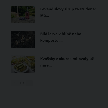
prodyšné tkaniny a volnější střihy.
Levandulový sirup za studena:
Má…
Bílá larva v hlíně nebo
kompostu:…
Kvašáky z okurek milovaly už
naše…
1
/ 3