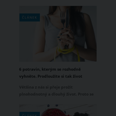
podceňují. Přitom je to vláknina, která
se podílí na správném fungování našich
střev, dodává nám pocit sytosti,
ČLÁNEK
pozitivně ovlivňuje náš organismus.
Kde ji najdeme a kolik bychom si jí
měli dopřát?
6 potravin, kterým se rozhodně
vyhněte. Prodloužíte si tak život
Většina z nás si přeje prožít
plnohodnotný a dlouhý život. Proto se
snažíme stravovat zdravěji. V mnoha
případech si ale pouze myslíme, že
opravdu zdravě jíme a i nadále
ČLÁNEK