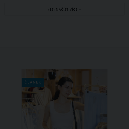
dostávají ven toxiny, sůl, zbytky léků a
(15) NAČÍST VÍCE
vitamínů, močovina a mnoho dalších
látek. Existují však i potraviny, které
zcela výrazně ovlivňují zápach potu.
Které to jsou?
ČLÁNEK