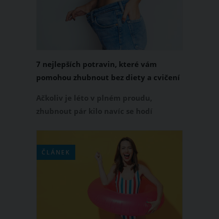
7 nejlepších potravin, které vám
pomohou zhubnout bez diety a cvičení
Ačkoliv je léto v plném proudu,
zhubnout pár kilo navíc se hodí
vždycky. Pro všechny, které by rády
ještě zhubly nějaké to kilo dolů, máme
skvělé řešení bez drastických a
ČLÁNEK
neúčinných diet.