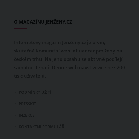
O MAGAZÍNU JENŽENY.CZ
Internetový magazín JenŽeny.cz je první,
skutečně komunitní web influencer pro ženy na
českém trhu. Na jeho obsahu se aktivně podílejí i
samotní čtenáři. Denně web navštíví více než 200
tisíc uživatelů.
PODMÍNKY UŽITÍ
PRESSKIT
INZERCE
KONTAKTNÍ FORMULÁŘ