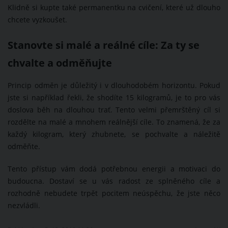
Klidně si kupte také permanentku na cvičení, které už dlouho
chcete vyzkoušet.
Stanovte si malé a reálné cíle: Za ty se
chvalte a odměňujte
Princip odměn je důležitý i v dlouhodobém horizontu. Pokud
jste si například řekli, že shodíte 15 kilogramů, je to pro vás
doslova běh na dlouhou trať. Tento velmi přemrštěný cíl si
rozdělte na malé a mnohem reálnější cíle. To znamená, že za
každý kilogram, který zhubnete, se pochvalte a náležitě
odměňte.
Tento přístup vám dodá potřebnou energii a motivaci do
budoucna. Dostaví se u vás radost ze splněného cíle a
rozhodně nebudete trpět pocitem neúspěchu, že jste něco
nezvládli.