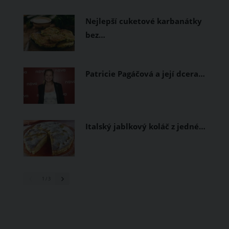
prodyšné tkaniny a volnější střihy.
Nejlepší cuketové karbanátky
bez…
Patricie Pagáčová a její dcera…
Italský jablkový koláč z jedné…
1
/ 3