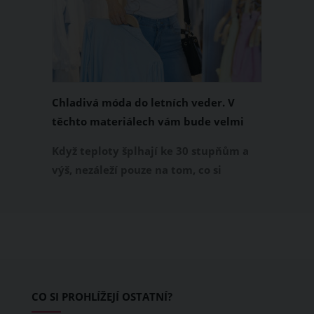
Chladivá móda do letních veder. V
těchto materiálech vám bude velmi
příjemně
Když teploty šplhají ke 30 stupňům a
výš, nezáleží pouze na tom, co si
obléknete, ale také z čeho je oblečení
ušité. Některé materiály totiž zadržují
teplo a pot, jiné naopak nechají
pokožku dýchat a pomohou vám
zvládnout i opravdu horké dny.
Základem letního šatníku by proto
CO SI PROHLÍŽEJÍ OSTATNÍ?
měly být přírodní nebo funkční