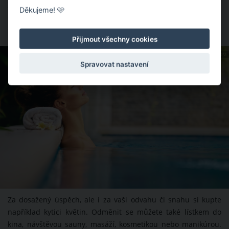
Zkrátka něčím, co nemáte každý den. Od věci není, když si
Děkujeme! 🩷
dopřejete něco, co byste sami sobě nikdy nekoupili, ale
s láskou to čas od času kupujete druhým.
Přijmout všechny cookies
ZDROJ: SHUTTERSTOCK.COM
Spravovat nastavení
Za dosažený úspěch, ale i za vaši odvahu či snahu si kupte
například kytici květin. Odměnit se můžete také lístkem do
kina, návštěvou sauny, masáží, kosmetikou nebo manikúrou.