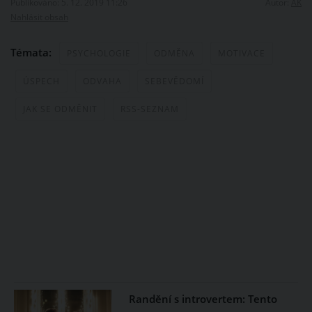
Publikováno: 5. 12. 2019 11:26
Autor:
AK
Nahlásit obsah
Témata:
PSYCHOLOGIE
ODMĚNA
MOTIVACE
ÚSPECH
ODVAHA
SEBEVĚDOMÍ
JAK SE ODMĚNIT
RSS-SEZNAM
Randění s introvertem: Tento