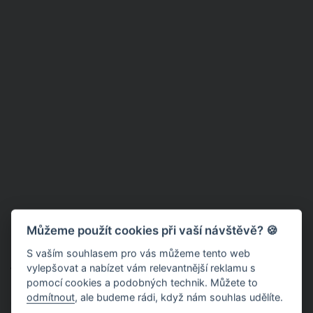
Můžeme použít cookies při vaší návštěvě? 🍪
S vaším souhlasem pro vás můžeme tento web
vylepšovat a nabízet vám relevantnější reklamu s
Vsaďte na výjimečnou odměnu
pomocí cookies a podobných technik. Můžete to
odmítnout
, ale budeme rádi, když nám souhlas udělíte.
Odměna, kterou si dopřejete by měla být něčím neobvyklým.