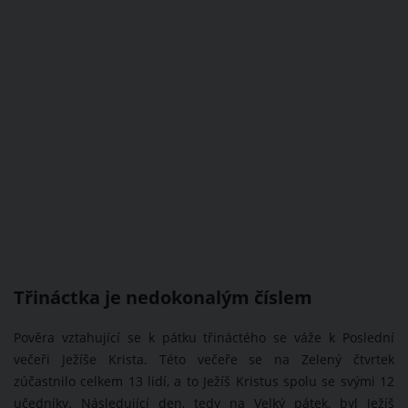
Třináctka je nedokonalým číslem
Pověra vztahující se k pátku třináctého se váže k Poslední
večeři Ježíše Krista. Této večeře se na Zelený čtvrtek
zúčastnilo celkem 13 lidí, a to Ježíš Kristus spolu se svými 12
učedníky. Následující den, tedy na Velký pátek, byl Ježíš