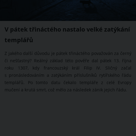
V pátek třináctého nastalo velké zatýkání
templářů
Z jakého další důvodu je pátek třináctého považován za černý
či nešťastný? Reálný základ této pověře dal pátek 13. října
roku 1307, kdy francouzský král Filip IV. Sličný začal
s pronásledováním a zatýkáním příslušníků rytířského řádu
templářů. Po tomto datu čekalo templáře z celé Evropy
mučení a krutá smrt, což mělo za následek zánik jejich řádu.