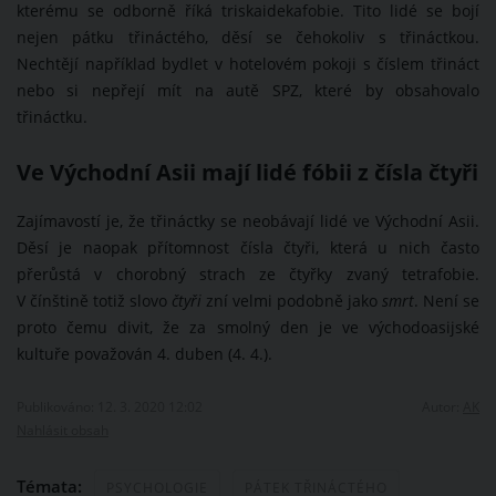
kterému se odborně říká triskaidekafobie. Tito lidé se bojí
nejen pátku třináctého, děsí se čehokoliv s třináctkou.
Nechtějí například bydlet v hotelovém pokoji s číslem třináct
nebo si nepřejí mít na autě SPZ, které by obsahovalo
třináctku.
Ve Východní Asii mají lidé fóbii z čísla čtyři
Zajímavostí je, že třináctky se neobávají lidé ve Východní Asii.
Děsí je naopak přítomnost čísla čtyři, která u nich často
přerůstá v chorobný strach ze čtyřky zvaný tetrafobie.
V čínštině totiž slovo
čtyři
zní velmi podobně jako
smrt
. Není se
proto čemu divit, že za smolný den je ve východoasijské
kultuře považován 4. duben (4. 4.).
Publikováno: 12. 3. 2020 12:02
Autor:
AK
Nahlásit obsah
Témata:
PSYCHOLOGIE
PÁTEK TŘINÁCTÉHO