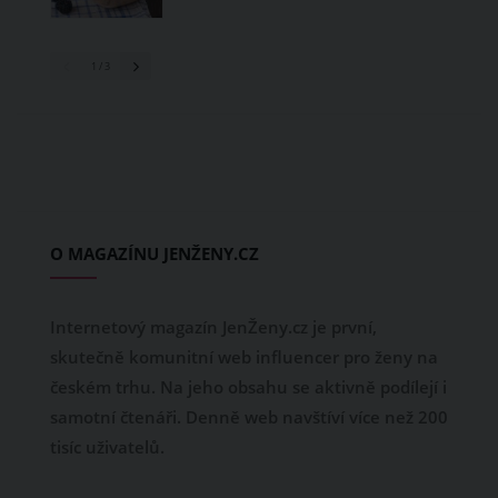
1
/ 3
O MAGAZÍNU JENŽENY.CZ
Internetový magazín JenŽeny.cz je první,
skutečně komunitní web influencer pro ženy na
českém trhu. Na jeho obsahu se aktivně podílejí i
samotní čtenáři. Denně web navštíví více než 200
tisíc uživatelů.