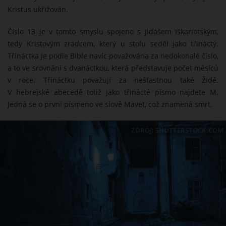
Kristus ukřižován.
Číslo 13 je v tomto smyslu spojeno s Jidášem Iškariotským,
tedy Kristovým zrádcem, který u stolu seděl jako třináctý.
Třináctka je podle Bible navíc považována za nedokonalé číslo,
a to ve srovnání s dvanáctkou, která představuje počet měsíců
v roce. Třináctku považují za nešťastnou také Židé.
V hebrejské abecedě totiž jako třinácté písmo najdete M.
Jedná se o první písmeno ve slově Mavet, což znamená smrt.
ZDROJ: SHUTTERSTOCK.COM