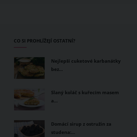
ušité. Některé materiály totiž zadržují
teplo a pot, jiné naopak nechají
pokožku dýchat a pomohou vám
zvládnout i opravdu horké dny.
Základem letního šatníku by proto
CO SI PROHLÍŽEJÍ OSTATNÍ?
měly být přírodní nebo funkční
prodyšné tkaniny a volnější střihy.
Nejlepší cuketové karbanátky
bez…
Slaný koláč s kuřecím masem
a…
Domácí sirup z ostružin za
studena:…