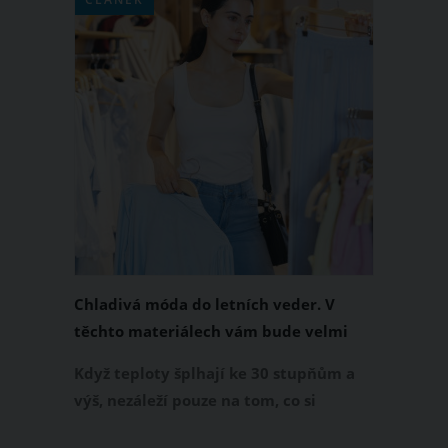
Chladivá móda do letních veder. V
těchto materiálech vám bude velmi
příjemně
Když teploty šplhají ke 30 stupňům a
výš, nezáleží pouze na tom, co si
obléknete, ale také z čeho je oblečení