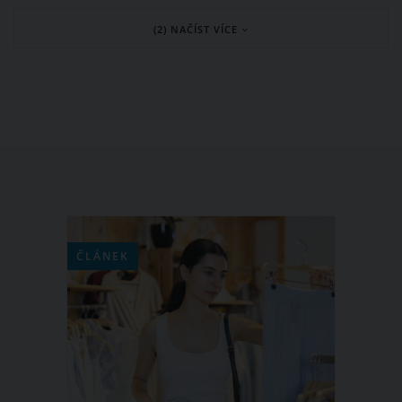
nevyhýbá ani slavným osobnostem.
(2) NAČÍST VÍCE
Michaela Kuklová již několik měsíců
s rakovinou prsu bojuje.
ČLÁNEK