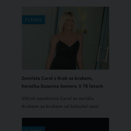
úspěšná kolumbijská herečka a
modelka Alejandra Villafañe, která
zářila v několika známých
ČLÁNEK
latinskoamerických telenovelách. Se
zákeřnou nemocí bojovala statečně,
navzdory tomu jí však bohužel 21. října
2023 podlehla.
Zemřela Carol z Krok za krokem,
herečka Suzanne Somers. V 76 letech
podlehla rakovině prsu
Věčně usměvavá Carol ze seriálu
Krokem za krokem už bohužel není
mezi námi. Oblíbená herečka Suzanne
Somers prohrála v 76 letech boj s
rakovinou prsu. Naposledy vydechla v
ČLÁNEK