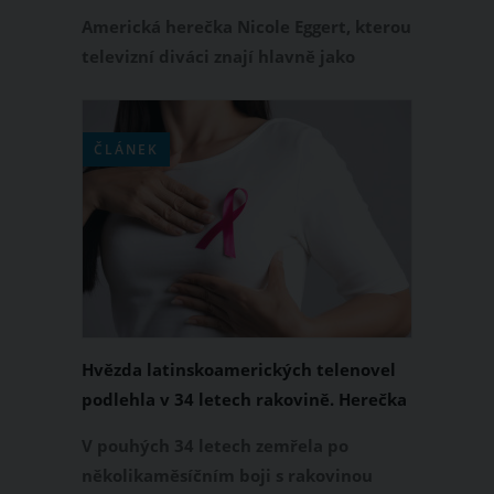
Quinn má karcinom prsu
Americká herečka Nicole Eggert, kterou
televizní diváci znají hlavně jako
Summer Quinn z legendárního seriálu
Pobřežní hlídka, má rakovinu prsu. O
tom, že trpí zhoubným onemocněním,
ČLÁNEK
si bohužel tato 51letá umělkyně
vyslechla od lékařů závěrem roku 2023.
Nyní tuto smutnou skutečnost
prozradila médiím.
Hvězda latinskoamerických telenovel
podlehla v 34 letech rakovině. Herečka
Alejandra Villafañe bojovala do
V pouhých 34 letech zemřela po
posledního dechu
několikaměsíčním boji s rakovinou