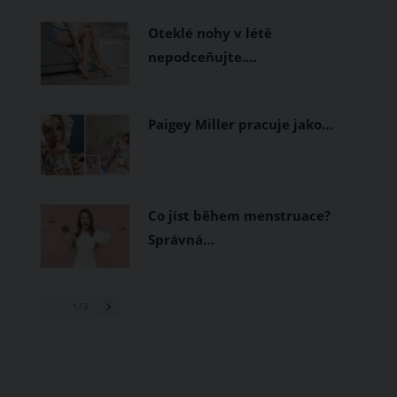
prodyšné tkaniny a volnější střihy.
Oteklé nohy v létě
nepodceňujte.…
Paigey Miller pracuje jako…
Co jíst během menstruace?
Správná…
1
/ 3