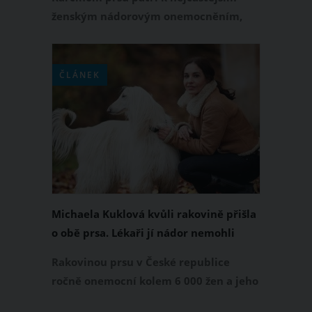
ženským nádorovým onemocněním,
které během života postihne každou
osmou až dvanáctou ženu. Právě proto
tu je růžový říjen jako měsíc boje proti
ČLÁNEK
rakovině prsu. Každoročně apeluje na
všechny ženy a dívky, aby nepodcenily
prevenci karcinomu prsu. Zároveň
podporuje již nemocné ženy a dodává
jim sílu a naději.
Michaela Kuklová kvůli rakovině přišla
o obě prsa. Lékaři jí nádor nemohli
najít
Rakovinou prsu v České republice
ročně onemocní kolem 6 000 žen a jeho
výskyt stále stoupá. Bohužel se