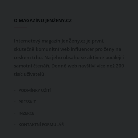
O MAGAZÍNU JENŽENY.CZ
Internetový magazín JenŽeny.cz je první,
skutečně komunitní web influencer pro ženy na
českém trhu. Na jeho obsahu se aktivně podílejí i
samotní čtenáři. Denně web navštíví více než 200
tisíc uživatelů.
PODMÍNKY UŽITÍ
PRESSKIT
INZERCE
KONTAKTNÍ FORMULÁŘ