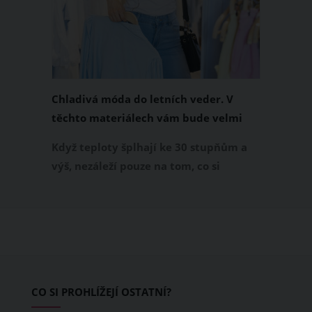
Chladivá móda do letních veder. V
těchto materiálech vám bude velmi
příjemně
Když teploty šplhají ke 30 stupňům a
výš, nezáleží pouze na tom, co si
obléknete, ale také z čeho je oblečení
ušité. Některé materiály totiž zadržují
teplo a pot, jiné naopak nechají
pokožku dýchat a pomohou vám
zvládnout i opravdu horké dny.
Základem letního šatníku by proto
CO SI PROHLÍŽEJÍ OSTATNÍ?
měly být přírodní nebo funkční