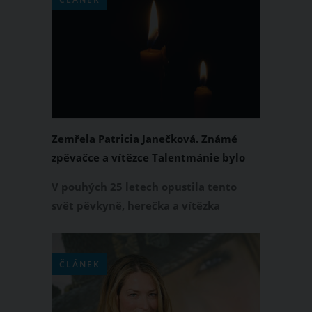
přítomnosti svého milujícího manžela,
syna a nejbližší rodiny.
Zemřela Patricia Janečková. Známé
zpěvačce a vítězce Talentmánie bylo
pouhých 25 let
V pouhých 25 letech opustila tento
svět pěvkyně, herečka a vítězka
Talentmánie Patricia Janečková. V
neděli 1. října 2023 podlehla rakovině,
se kterou dlouhou dobu zápasila. Smrt
ČLÁNEK
této mladé umělkyně potvrdila její
manažerka Jana Švábová.