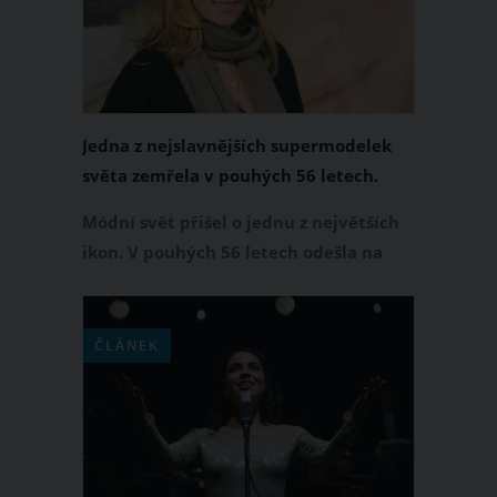
Jedna z nejslavnějších supermodelek
světa zemřela v pouhých 56 letech.
Tatjaně Patitz byla osudná rakovina
Módní svět přišel o jednu z největších
prsu
ikon. V pouhých 56 letech odešla na
věčnost německá supermodelka
Tatjana Patitz, která bodovala zejména
v 90. letech 20. století, a to po boku
ČLÁNEK
Lindy Evangelisty, Cindy Crawford
nebo Naomi Campbell. Blonďatá kráska
podlehla rakovině prsu.