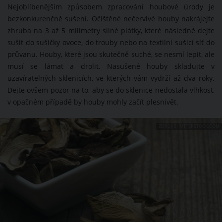
Nejoblíbenějším způsobem zpracování houbové úrody je
bezkonkurenčně sušení. Očištěné nečervivé houby nakrájejte
zhruba na 3 až 5 milimetry silné plátky, které následně dejte
sušit do sušičky ovoce, do trouby nebo na textilní sušicí síť do
průvanu. Houby, které jsou skutečně suché, se nesmí lepit, ale
musí se lámat a drolit. Nasušené houby skladujte v
uzavíratelných sklenicích, ve kterých vám vydrží až dva roky.
Dejte ovšem pozor na to, aby se do sklenice nedostala vlhkost,
v opačném případě by houby mohly začít plesnivět.
ZDROJ: SHUTTERSTOCK.COM