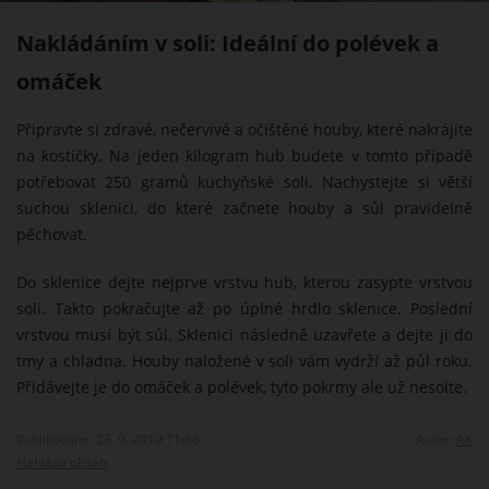
Nakládáním v soli: Ideální do polévek a
omáček
Připravte si zdravé, nečervivé a očištěné houby, které nakrájíte
na kostičky. Na jeden kilogram hub budete v tomto případě
potřebovat 250 gramů kuchyňské soli. Nachystejte si větší
suchou sklenici, do které začnete houby a sůl pravidelně
pěchovat.
Do sklenice dejte nejprve vrstvu hub, kterou zasypte vrstvou
soli. Takto pokračujte až po úplné hrdlo sklenice. Poslední
vrstvou musí být sůl. Sklenici následně uzavřete a dejte ji do
tmy a chladna. Houby naložené v soli vám vydrží až půl roku.
Přidávejte je do omáček a polévek, tyto pokrmy ale už nesolte.
Publikováno: 23. 9. 2019 11:46
Autor:
AK
Nahlásit obsah