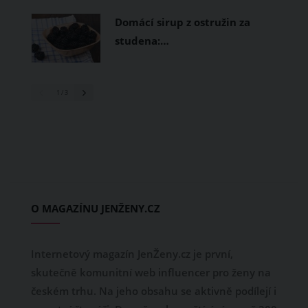
Domácí sirup z ostružin za
studena:…
1
/ 3
O MAGAZÍNU JENŽENY.CZ
Internetový magazín JenŽeny.cz je první,
skutečně komunitní web influencer pro ženy na
českém trhu. Na jeho obsahu se aktivně podílejí i