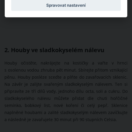
Spravovat nastavení
2. Houby ve sladkokyselém nálevu
Houby očistěte, nakrájejte na kostičky a vařte v hrnci
s osolenou vodou zhruba pět minut. Sbírejte přitom vznikající
pěnu. Houby posléze sceďte a plňte do zavařovacích sklenic.
Na závěr je zalijte svařeným sladkokyselým nálevem. Ten si
připravíte ze tří dílů vody, jednoho dílu octa, soli a cukru. Do
sladkokyselého nálevu můžete přidat dle chuti hořčičné
semínko, bobkový list, nové koření či celý pepř. Sklenice
naplněné houbami a zalité sladkokyselým nálevem zavíčkujte
a následně je zavařujete 30 minut při 90 stupních Celsia.