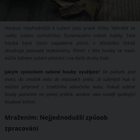
Houbou nejvhodnější k sušení jsou pravé hřiby. Vyhněte se
raději sušení suchohřibu žlutomasého neboli babky. Tato
houba bývá často napadená plísní, v důsledku čehož
obsahuje jedovaté mykotoxiny. Plíseň z této houby se navíc
může během sušení přenést i na další druhy hub.
Jakým způsobem sušené houby využijete?
Do polévek, pod
maso, do omáček nebo do masových směsí. Ze sušených hub si
můžete připravit i tradičního vánočního kubu. Pokud sušené
houby pomelete na jemný prášek, vznikne vám rovněž vynikající
houbové koření.
Mražením: Nejjednodušší způsob
zpracování