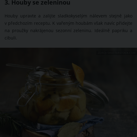
3. Houby se zeleninou
Houby upravte a zalijte sladkokyselým nálevem stejně jako
v předchozím receptu. K vařeným houbám však navíc přidejte
na proužky nakrájenou sezonní zeleninu. Ideálně papriku a
cibuli.
ZDROJ: SHUTTERSTOCK.COM