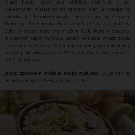
Mladé houby, které jsou očištěné, nečervivé a tzv.
„neblemtavé“, můžete rovněž zamrazit. Stačí je nakrájet na
kostičky, dát do mikrotenového sáčku a vložit do mrazáku.
Tímto způsobem zpracovávejte zejména hřiby a suchohřiby.
Dejte si ovšem pozor na mražení lišek, které v důsledku
minusových teplot hořknou. Houby nemusíte mrazit pouze
v syrovém stavu. 15 až 20 minut je nejprve povařte ve vodě a
až poté je klasicky zamrazte. Tímto způsobem vám v mrazáku
vydrží až půl roku.
Jakým způsobem mražené houby využijete?
Do polévek, do
omáček, pod maso, skvělé jsou také v rizotu.
ZDROJ: SHUTTERSTOCK.COM