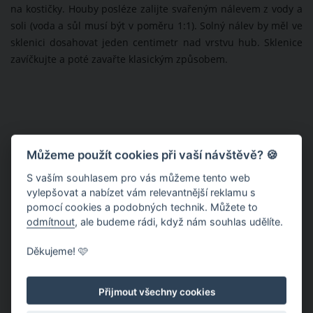
na kostičky. Houby posléze zalijte svařeným nálevem z vody a
soli (voda a sůl musí být v poměru 1:1). Solný nálev by měl ve
sklenici dosahovat jeden centimetr nad vrstvu hub. Sklenice
zavíčkujte a poté zavařte klasickým způsobem.
Můžeme použít cookies při vaší návštěvě? 🍪
S vaším souhlasem pro vás můžeme tento web
vylepšovat a nabízet vám relevantnější reklamu s
pomocí cookies a podobných technik. Můžete to
odmítnout
, ale budeme rádi, když nám souhlas udělíte.
Děkujeme! 🩷
Přijmout všechny cookies