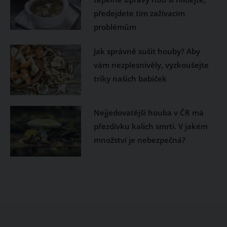
předejdete tím zažívacím
problémům
Jak správně sušit houby? Aby
vám nezplesnivěly, vyzkoušejte
triky našich babiček
Nejjedovatější houba v ČR má
přezdívku kalich smrti. V jakém
množství je nebezpečná?