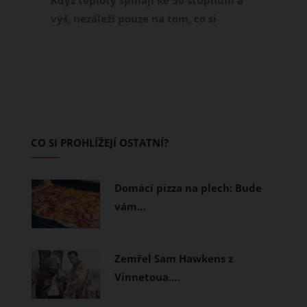
Když teploty šplhají ke 30 stupňům a
výš, nezáleží pouze na tom, co si
obléknete, ale také z čeho je oblečení
ušité. Některé materiály totiž zadržují
teplo a pot, jiné naopak nechají
pokožku dýchat a pomohou vám
zvládnout i opravdu horké dny.
Základem letního šatníku by proto
CO SI PROHLÍŽEJÍ OSTATNÍ?
měly být přírodní nebo funkční
prodyšné tkaniny a volnější střihy.
Domácí pizza na plech: Bude
vám…
Zemřel Sam Hawkens z
Vinnetoua.…