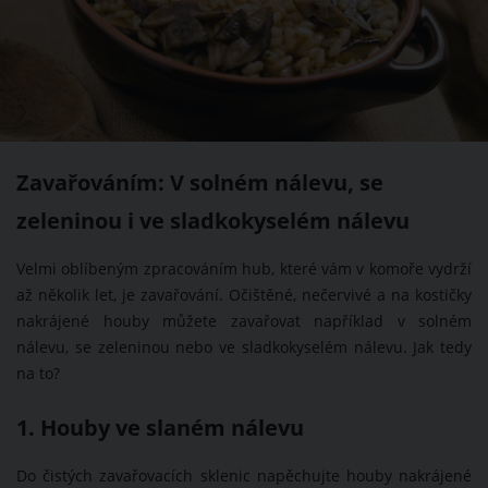
Zavařováním: V solném nálevu, se
zeleninou i ve sladkokyselém nálevu
Velmi oblíbeným zpracováním hub, které vám v komoře vydrží
až několik let, je zavařování. Očištěné, nečervivé a na kostičky
nakrájené houby můžete zavařovat například v solném
nálevu, se zeleninou nebo ve sladkokyselém nálevu. Jak tedy
na to?
1. Houby ve slaném nálevu
Do čistých zavařovacích sklenic napěchujte houby nakrájené