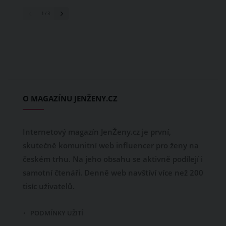
1
/ 3
O MAGAZÍNU JENŽENY.CZ
Internetový magazín JenŽeny.cz je první,
skutečně komunitní web influencer pro ženy na
českém trhu. Na jeho obsahu se aktivně podílejí i
samotní čtenáři. Denně web navštíví více než 200
tisíc uživatelů.
PODMÍNKY UŽITÍ