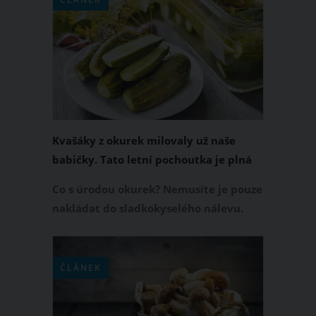
nemůžete si ji prakticky splést s
žádnou jinou houbou. Jakým způsobem
můžete následně lišky zpracovat?
Máme pro vás spoustu tipů.
Kvašáky z okurek milovaly už naše
babičky. Tato letní pochoutka je plná
probiotických kultur
Co s úrodou okurek? Nemusíte je pouze
nakládat do sladkokyselého nálevu.
Vyrobte si z nich vynikající kvašáky. Jde
konkrétně o konzervované okurky,
které prošly mléčným kvašením. Na
ČLÁNEK
této lahůdce obsahující zdraví
prospěšné probiotické kultury si