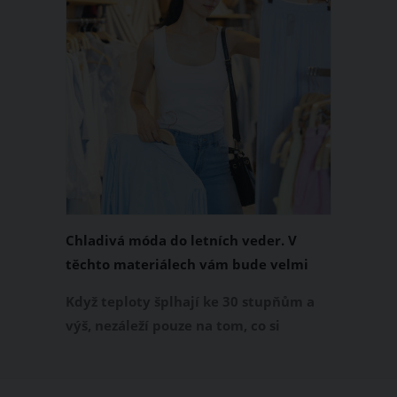
Chladivá móda do letních veder. V
těchto materiálech vám bude velmi
příjemně
Když teploty šplhají ke 30 stupňům a
výš, nezáleží pouze na tom, co si
obléknete, ale také z čeho je oblečení
ušité. Některé materiály totiž zadržují