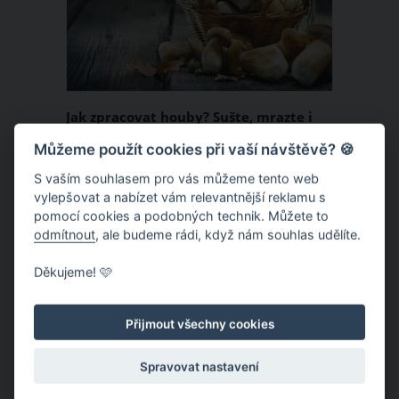
pochutnáte už po sedmi dnech od
jejího naložení.
Jak zpracovat houby? Sušte, mrazte i
nakládejte
Můžeme použít cookies při vaší návštěvě? 🍪
Letošní houbová sezona je na svém
S vaším souhlasem pro vás můžeme tento web
vylepšovat a nabízet vám relevantnější reklamu s
vrcholu. Pokud jste nasbírali plné koše
pomocí cookies a podobných technik. Můžete to
hub a jste přejedení houbových řízků či
odmítnout
, ale budeme rádi, když nám souhlas udělíte.
praženic, uchovejte si tyto báječné
Děkujeme! 🩷
lesní plody do následujících měsíců.
ČLÁNEK
Můžete je sušit, mrazit, zavařovat i
nakládat.
Přijmout všechny cookies
Spravovat nastavení