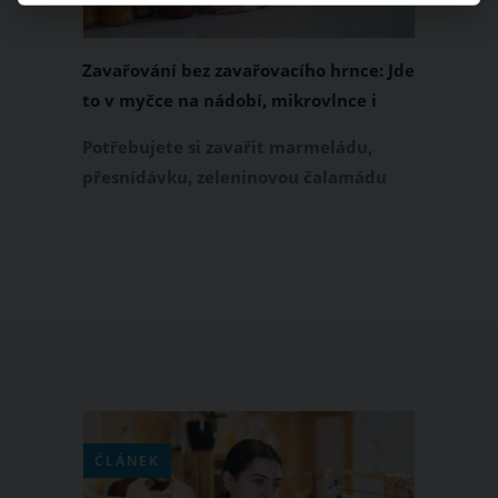
Zavařování bez zavařovacího hrnce: Jde
to v myčce na nádobí, mikrovlnce i
troubě
Potřebujete si zavařit marmeládu,
přesnídávku, zeleninovou čalamádu
nebo houby, ale nemáte zavařovací
hrnec? Sezonní suroviny, na kterých si
chcete pochutnávat v průběhu
následujícího roku, můžete sterilizovat
také jiným způsobem. Už jste slyšela o
zavařování v myčce na nádobí,
mikrovlnce nebo troubě?
ČLÁNEK