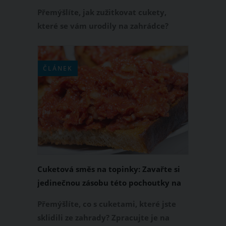
Přemýšlíte, jak zužitkovat cukety,
které se vám urodily na zahrádce?
Připravit si můžete spoustu slaných i
sladkých receptů. Ochutnali jste již
zavařené cuketové zelí? Tato zdravá
ČLÁNEK
pochoutka je snadná na přípravu, a tak
se jí můžete zásobit na zimu. Máme pro
vás ten nejlepší recept na zavařené
cuketové zelí, který rozhodně stojí za
vyzkoušení.
Cuketová směs na topinky: Zavařte si
jedinečnou zásobu této pochoutky na
zimu
Přemýšlíte, co s cuketami, které jste
sklidili ze zahrady? Zpracujte je na