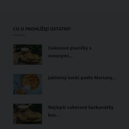
teplo a pot, jiné naopak nechají
pokožku dýchat a pomohou vám
zvládnout i opravdu horké dny.
Základem letního šatníku by proto
CO SI PROHLÍŽEJÍ OSTATNÍ?
měly být přírodní nebo funkční
prodyšné tkaniny a volnější střihy.
Cuketové placičky s
ovesnými…
Jablečný koláč podle Mariany…
Nejlepší cuketové karbanátky
bez…