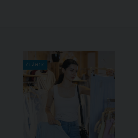
debaty o tom, na koho je Rumia více
podobná. Jestli na mámu Moniku, nebo
tátu, MMA zápasníka Machmuda
Muradova. Malá Rumia nedávno
oslavila 8 měsíců a podle fotek na
Instagramu je jasné, že se v ní tatínek
nezapře.
ČLÁNEK