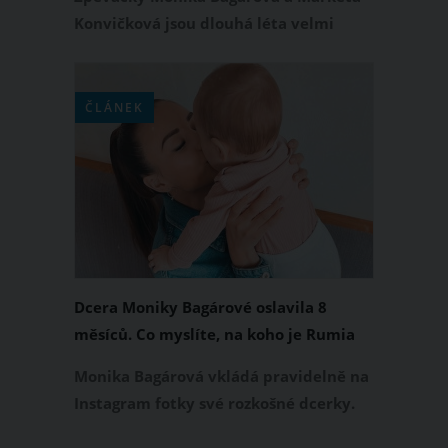
oka
Konvičková jsou dlouhá léta velmi
dobrými kamarádkami. Před pár
měsíci se navíc každá z nich stala
novopečenou maminkou. Nyní se
ČLÁNEK
rozhodly, že poprvé od porodu seznámí
i své dcerušky. Rumia Moniky Bagárové
a Amálka Markéty Konvičkové na sebe
velmi roztomile reagovaly.
Dcera Moniky Bagárové oslavila 8
měsíců. Co myslíte, na koho je Rumia
podobná?
Monika Bagárová vkládá pravidelně na
Instagram fotky své rozkošné dcerky.
Mezi svými fanoušky tak vyvolává