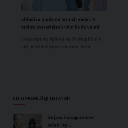
Chladivá móda do letních veder. V
těchto materiálech vám bude velmi
příjemně
Když teploty šplhají ke 30 stupňům a
výš, nezáleží pouze na tom, co si
obléknete, ale také z čeho je oblečení
ušité. Některé materiály totiž zadržují
teplo a pot, jiné naopak nechají
pokožku dýchat a pomohou vám
zvládnout i opravdu horké dny.
Základem letního šatníku by proto
CO SI PROHLÍŽEJÍ OSTATNÍ?
měly být přírodní nebo funkční
prodyšné tkaniny a volnější střihy.
Že jsou instagramové
celebrity…