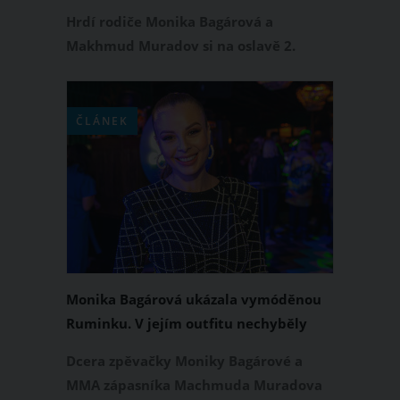
narozeniny ve velkém
Hrdí rodiče Monika Bagárová a
Makhmud Muradov si na oslavě 2.
narozenin své dcery Ruminky dali
pořádně záležet. Uspořádali jí totiž
oslavu ve velkém stylu, kterou si
ČLÁNEK
plnými doušky užili jak děti, tak
dospělí.
Monika Bagárová ukázala vymóděnou
Ruminku. V jejím outfitu nechyběly
svítící boty, kabelka, brýle ani čelenka
Dcera zpěvačky Moniky Bagárové a
MMA zápasníka Machmuda Muradova