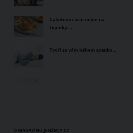
Cuketové čatní nejen na
topinky:…
Tvoří se vám během spánku…
1
/ 3
O MAGAZÍNU JENŽENY.CZ