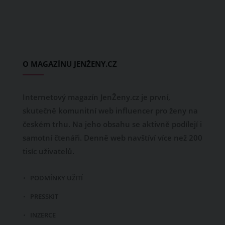
O MAGAZÍNU JENŽENY.CZ
Internetový magazín JenŽeny.cz je první,
skutečně komunitní web influencer pro ženy na
českém trhu. Na jeho obsahu se aktivně podílejí i
samotní čtenáři. Denně web navštíví více než 200
tisíc uživatelů.
PODMÍNKY UŽITÍ
PRESSKIT
INZERCE