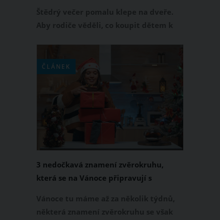
Některé sledující tím velmi pobouřila
Štědrý večer pomalu klepe na dveře.
Aby rodiče věděli, co koupit dětem k
Vánocům, nechávají často své ratolesti
psát dopis pro Ježíška nebo rovnou
ucelený seznam vánočních přání. U
ČLÁNEK
této příležitosti sdílela australská
influencerka Roxa Jacenko seznam
dárků, které chce její dcera pod
stromeček. A pořádně tím rozbouřila
vody Instagramu.
3 nedočkavá znamení zvěrokruhu,
která se na Vánoce připravují s
předstihem. Už mají zabalené dárky a
Vánoce tu máme až za několik týdnů,
chystají vánoční výzdobu
některá znamení zvěrokruhu se však