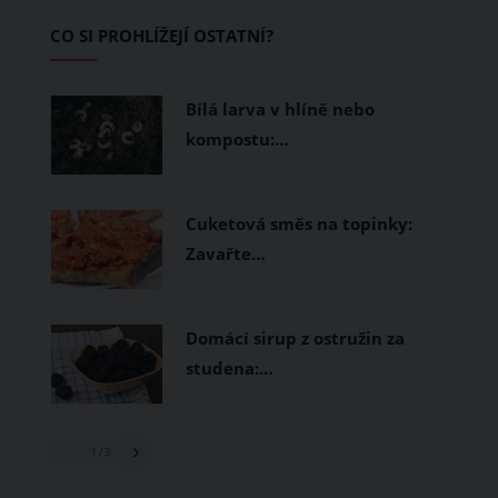
začínající jezdce.
CO SI PROHLÍŽEJÍ OSTATNÍ?
Bílá larva v hlíně nebo
kompostu:…
Cuketová směs na topinky:
Zavařte…
Domácí sirup z ostružin za
studena:…
1
/ 3