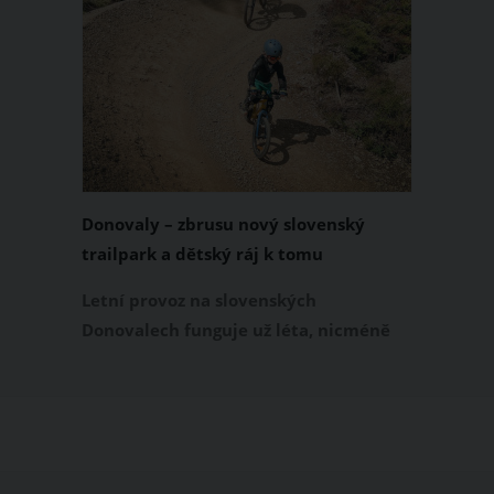
Donovaly – zbrusu nový slovenský
trailpark a dětský ráj k tomu
Letní provoz na slovenských
Donovalech funguje už léta, nicméně
dosud cílil především na pěší a rodiny s
dětmi. Letos nově se Donovaly zapisují
také na dovolenkové seznamy bikerů,
protože tu vznikl zbrusu nový trailpark,
který svými flowtraily zaujme i