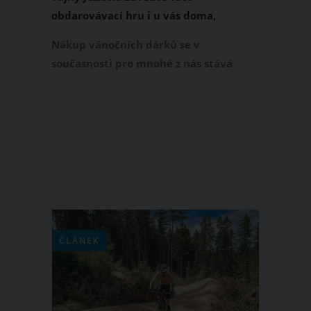
obdarovávací hru i u vás doma,
odpadne vám starost s nákupem
Nákup vánočních dárků se v
vánočních dárků
současnosti pro mnohé z nás stává
velmi tvrdým oříškem, zvlášť když
máme velmi širokou rodinu. Pořád však
máte čas vyhnout se předvánočnímu
shonu a ulevit tak nejen svým nervům,
ale i peněžence. Řešením pro vás je
stále oblíbenější obdarovávací hra
Tajný Ježíšek. V čem spočívá její
podstata?
ČLÁNEK