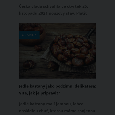
Česká vláda schválila ve čtvrtek 25.
listopadu 2021 nouzový stav. Platit
začal o půlnoci 26. listopadu na dobu
30 dní. Chcete vědět, jaká opatření se k
nouzovému stavu aktuálně vztahují?
ČLÁNEK
Přečtěte si jejich stručný přehled.
Jedlé kaštany jako podzimní delikatesa:
Víte, jak je připravit?
Jedlé kaštany mají jemnou, lehce
nasládlou chuť, kterou máme spojenou