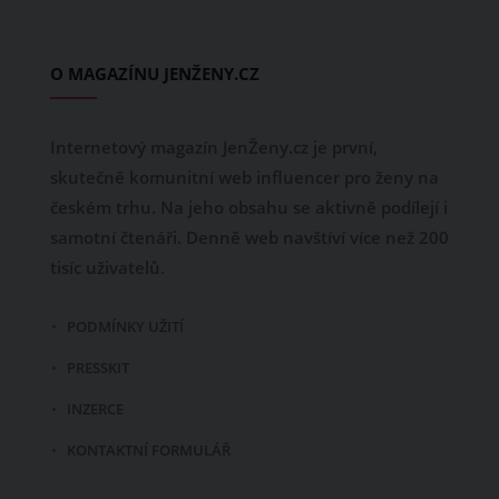
O MAGAZÍNU JENŽENY.CZ
Internetový magazín JenŽeny.cz je první,
skutečně komunitní web influencer pro ženy na
českém trhu. Na jeho obsahu se aktivně podílejí i
samotní čtenáři. Denně web navštíví více než 200
tisíc uživatelů.
PODMÍNKY UŽITÍ
PRESSKIT
INZERCE
KONTAKTNÍ FORMULÁŘ