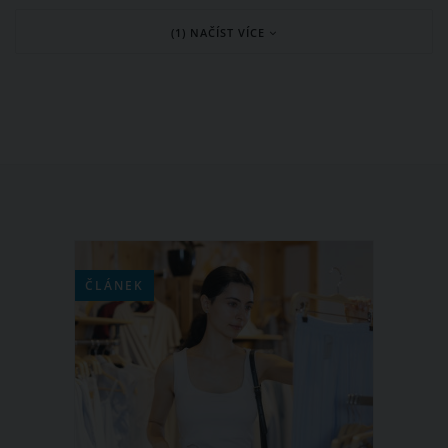
zkrátka vychutnáte všemi smysly.
(1) NAČÍST VÍCE
Jenže které z nich stojí za to navštívit?
Inspirujte se žebříčkem nejkrásnějších
vánočních trhů Evropy roku 2019, které
aktuálně zveřejnil webový portál
European Best Destinations.
ČLÁNEK