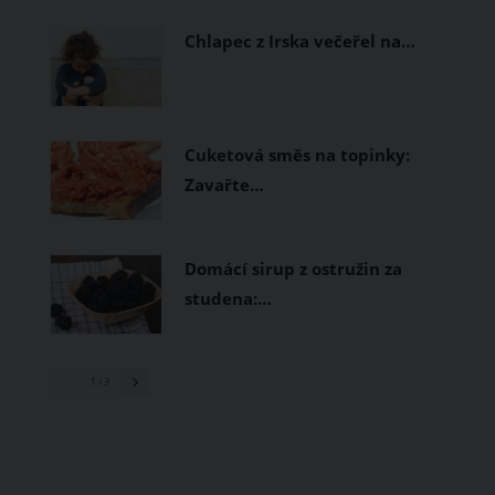
prodyšné tkaniny a volnější střihy.
Chlapec z Irska večeřel na…
Cuketová směs na topinky:
Zavařte…
Domácí sirup z ostružin za
studena:…
1
/ 3