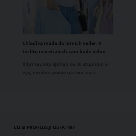
Chladivá móda do letních veder. V
těchto materiálech vám bude velmi
příjemně
Když teploty šplhají ke 30 stupňům a
výš, nezáleží pouze na tom, co si
obléknete, ale také z čeho je oblečení
ušité. Některé materiály totiž zadržují
teplo a pot, jiné naopak nechají
pokožku dýchat a pomohou vám
zvládnout i opravdu horké dny.
Základem letního šatníku by proto
CO SI PROHLÍŽEJÍ OSTATNÍ?
měly být přírodní nebo funkční