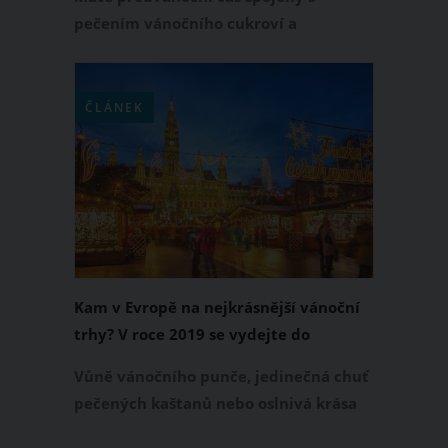
pečením vánočního cukroví a
přípravou poctivého vaječného likéru?
Kdo by neměl. Nejen že tyto dobroty
rádi připravujeme, ale i s požitkem
ČLÁNEK
ochutnáváme. A kila na váze jdou
neúprosně nahoru. Pokud nechcete
během adventu přibrat, vyzkoušejte
následující triky, díky kterým si toto
období užijete i bez přírůstku na váze.
Kam v Evropě na nejkrásnější vánoční
trhy? V roce 2019 se vydejte do
Tallinnu, Budapešti a Štrasburku
Vůně vánočního punče, jedinečná chuť
pečených kaštanů nebo oslnivá krása
vánočních ozdob. Vánoční trhy si