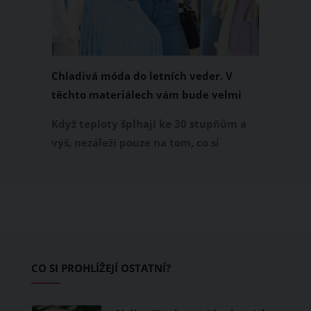
Chladivá móda do letních veder. V
těchto materiálech vám bude velmi
příjemně
Když teploty šplhají ke 30 stupňům a
výš, nezáleží pouze na tom, co si
obléknete, ale také z čeho je oblečení
ušité. Některé materiály totiž zadržují
teplo a pot, jiné naopak nechají
pokožku dýchat a pomohou vám
zvládnout i opravdu horké dny.
Základem letního šatníku by proto
CO SI PROHLÍŽEJÍ OSTATNÍ?
měly být přírodní nebo funkční
prodyšné tkaniny a volnější střihy.