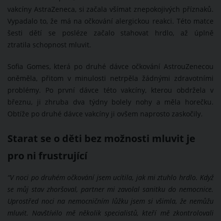
vakcíny AstraZeneca, si začala všímat znepokojivých příznaků.
Vypadalo to, že má na očkování alergickou reakci. Této matce
šesti dětí se posléze začalo stahovat hrdlo, až úplně
ztratila schopnost mluvit.
Sofia Gomes, která po druhé dávce očkování AstrouZenecou
oněměla, přitom v minulosti netrpěla žádnými zdravotními
problémy. Po první dávce této vakcíny, kterou obdržela v
březnu, ji zhruba dva týdny bolely nohy a měla horečku.
Obtíže po druhé dávce vakcíny ji ovšem naprosto zaskočily.
Starat se o děti bez možnosti mluvit je
pro ni frustrující
“V noci po druhém očkování jsem ucítila, jak mi ztuhlo hrdlo. Když
se můj stav zhoršoval, partner mi zavolal sanitku do nemocnice.
Uprostřed noci na nemocničním lůžku jsem si všimla, že nemůžu
mluvit. Navštívilo mě několik specialistů, kteří mě zkontrolovali