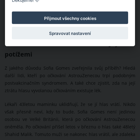
Děkujeme! 🩷
Přijmout všechny cookies
Spravovat nastavení
Sofia Gomes hledá další lidi se stejnými
potížemi
Z jakého důvodu Sofia Gomes zveřejnila svůj příběh? Hledá
další lidi, kteří po očkování AstrouZenecou trpí podobným
postvakcinačním syndromem. A také chce zjistit, zda na její
ztrátu hlasu vyvolanou očkováním existuje lék.
Lékaři 43letou maminku uklidňují, že se jí hlas vrátí. Nikdo
však přesně neví, kdy to bude. Sofia Gomes není jedinou
osobou ve Velké Británii, která po očkování AstrouZenecou
oněměla. Po očkování přišel letos v březnu o hlas také 48letý
Shahid Malik. Tomuto muži se nakonec hlas vrátil, ale zdaleka