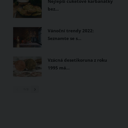
Nejlepší cuketové karbanátky
bez…
Vánoční trendy 2022:
Seznamte se s…
Vzácná desetikoruna z roku
1995 má…
1
/ 3