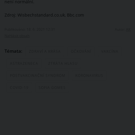
není normální.
Zdroj: Wisbechstandard.co.uk, Bbc.com
Publikováno: 18. 6. 2021 12:31
Autor:
AK
Nahlásit obsah
Témata:
ZDRAVÍ A KRÁSA
OČKOVÁNÍ
VAKCÍNA
ASTRAZENECA
ZTRÁTA HLASU
POSTVAKCINAČNÍ SYNDROM
KORONAVIRUS
COVID-19
SOFIA GOMES