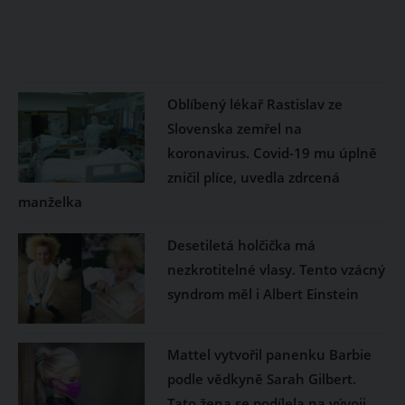
Oblíbený lékař Rastislav ze
Slovenska zemřel na
koronavirus. Covid-19 mu úplně
zničil plíce, uvedla zdrcená
manželka
Desetiletá holčička má
nezkrotitelné vlasy. Tento vzácný
syndrom měl i Albert Einstein
Mattel vytvořil panenku Barbie
podle vědkyně Sarah Gilbert.
Tato žena se podílela na vývoji