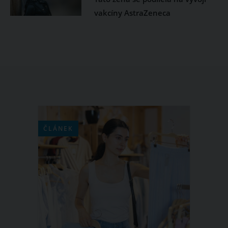
vakcíny AstraZeneca
ČLÁNEK