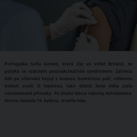
Portugalka Sofia Gomes, která žije ve Velké Británii, se
potýká se vzácným postvakcinačním syndromem. Zatímco
lidé po očkování bojují s únavou, bolestivou paží, celkovou
bolestí svalů či teplotou, tato 43letá žena měla zcela
neočekávané příznaky. Po druhé dávce vakcíny AstraZeneca,
kterou dostala 19. května, ztratila hlas.