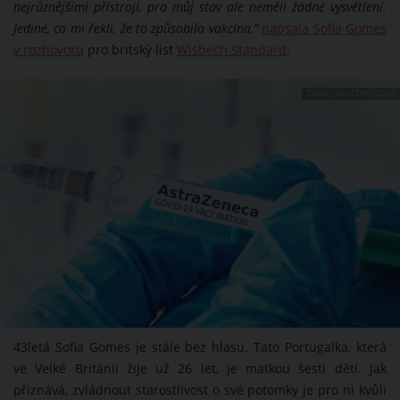
nejrůznějšími přístroji, pro můj stav ale neměli žádné vysvětlení.
Jediné, co mi řekli, že to způsobila vakcína,”
napsala Sofia Gomes
v rozhovoru
pro britský list
Wisbech Standard
.
ZDROJ: SHUTTERSTOCK
43letá Sofia Gomes je stále bez hlasu. Tato Portugalka, která
ve Velké Británii žije už 26 let, je matkou šesti dětí. Jak
přiznává, zvládnout starostlivost o své potomky je pro ni kvůli