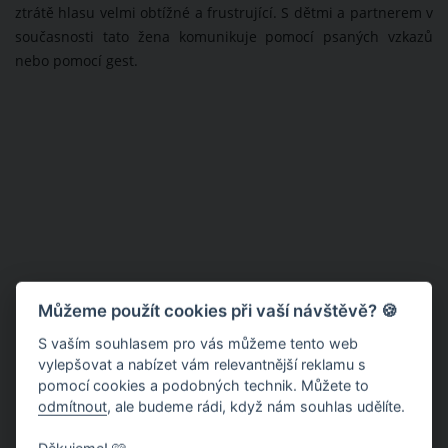
ztrátě hlasu velmi obtížné a frustrující. S dětmi a partnerem v
současnosti tato žena komunikuje pomocí psaných vzkazů
nebo pomocí gest.
Můžeme použít cookies při vaší návštěvě? 🍪
S vaším souhlasem pro vás můžeme tento web
vylepšovat a nabízet vám relevantnější reklamu s
pomocí cookies a podobných technik. Můžete to
odmítnout
, ale budeme rádi, když nám souhlas udělíte.