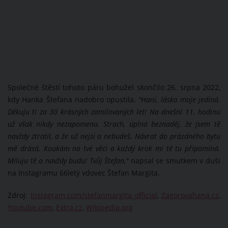
Společné štěstí tohoto páru bohužel skončilo 26. srpna 2022,
kdy Hanka Štefana nadobro opustila.
"Hani, lásko moje jediná.
Děkuju ti za 30 krásných zamilovaných let! Na dnešní 11. hodinu
už však nikdy nezapomenu. Strach, úplná beznaděj, že jsem tě
navždy ztratil, a že už nejsi a nebudeš. Návrat do prázdného bytu
mě drásá. Koukám na tvé věci a každý krok mi tě tu připomíná.
Miluju tě a navždy budu! Tvůj Štefan,"
napsal se smutkem v duši
na Instagramu 66letý vdovec Štefan Margita.
Zdroj:
Instagram.com/stefanmargita_official
,
Zagorovahana.cz
,
Youtube.com
,
Extra.cz
,
Wikipedia.org