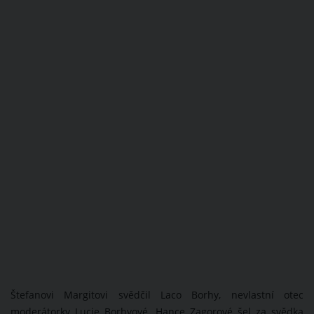
Štefanovi Margitovi svědčil Laco Borhy, nevlastní otec
moderátorky Lucie Borhyové. Hance Zagorové šel za svědka