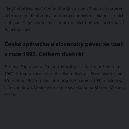
I když si překvapivě Štefan Margita a Hana Zagorová na první
dobrou nepadli do noty, po tomto osudovém setkání se z nich
stal pár. Silné pouto mezi touto dvojicí bohužel přetrhla až
Hančina smrt.
Česká zpěvačka a slovenský pěvec se vzali
v roce 1992. Celkem dvakrát
Z Hany Zagorové a Štefana Margity se stali manželé v roce
1992. V tomto roce se vzali celkem dvakrát. První svatbu měli
30. května 1992 na obecním úřadě, 6. června 1992 následoval
církevní obřad. Vzali se v kostele sv. Jakuba na Starém Městě v
Praze.