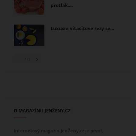
protlak.…
Luxusní vitacitové řezy se…
1
/ 3
O MAGAZÍNU JENŽENY.CZ
Internetový magazín JenŽeny.cz je první,