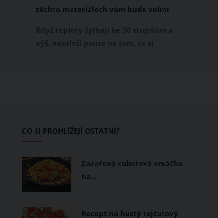
těchto materiálech vám bude velmi
příjemně
Když teploty šplhají ke 30 stupňům a
výš, nezáleží pouze na tom, co si
obléknete, ale také z čeho je oblečení
ušité. Některé materiály totiž zadržují
teplo a pot, jiné naopak nechají
pokožku dýchat a pomohou vám
zvládnout i opravdu horké dny.
Základem letního šatníku by proto
CO SI PROHLÍŽEJÍ OSTATNÍ?
měly být přírodní nebo funkční
prodyšné tkaniny a volnější střihy.
Zavařená cuketová omáčka
na…
Recept na hustý rajčatový