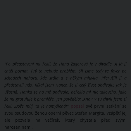
“Po představení mi řekli, že Hana Zagorová je v divadle. A já ji
chtěl poznat. Prý to nebude problém. Šli jsme tedy ve foyer po
schodech nahoru, kde stála a s někým mluvila. Přerušili ji a
představili nás. Říkal jsem Hance, že ji celý život obdivuju, jak je
úžasná. Hanka se na mě podívala, neřekla mi nic takového, jako
že mi gratuluje k premiéře. Jen pověděla: ‚Ano?‘ V tu chvíli jsem si
řekl: ‚Bože můj, ta je namyšlená!‘“
popsal
své první setkání se
svou osudovou ženou operní pěvec Štefan Margita. Vzápětí jej
ale pozvala na večírek, který chystala před svými
narozeninami.