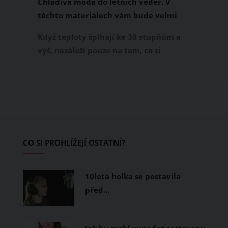
Chladivá móda do letních veder. V
těchto materiálech vám bude velmi
příjemně
Když teploty šplhají ke 30 stupňům a
výš, nezáleží pouze na tom, co si
obléknete, ale také z čeho je oblečení
ušité. Některé materiály totiž zadržují
teplo a pot, jiné naopak nechají
pokožku dýchat a pomohou vám
zvládnout i opravdu horké dny.
Základem letního šatníku by proto
CO SI PROHLÍŽEJÍ OSTATNÍ?
měly být přírodní nebo funkční
prodyšné tkaniny a volnější střihy.
10letá holka se postavila
před…