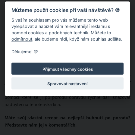
Můžeme použít cookies při vaší návštěvě? 🍪
S vaším souhlasem pro vás můžeme tento web
vylepšovat a nabízet vám relevantnější reklamu s
pomocí cookies a podobných technik. Můžete to
odmítnout
, ale budeme rádi, když nám souhlas udělíte.
Děkujeme! 🩷
Přijmout všechny cookies
“Mimochodem… Na tomhle nejvíc fičím na odvodnění. Mohu vám
povědět, že od porodu jsem zatím dala 17 kilo za týden dolů,”
Spravovat nastavení
okomentovala slovenská influencerka svou hubnoucí metodu,
pomocí které se jí po porodu opravdu rychle daří shazovat
nadbytečná těhotenská kila.
Máte svůj vlastní recept na nejlepší hubnutí po porodu?
Představte nám jej v komentářích.