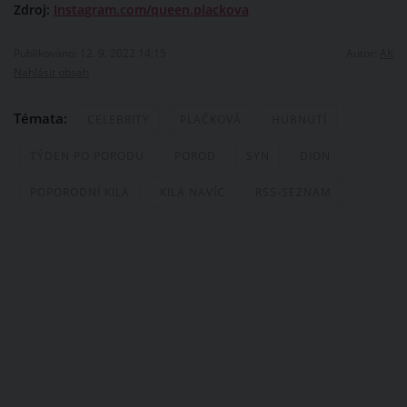
Zdroj:
Instagram.com/queen.plackova
Publikováno: 12. 9. 2022 14:15
Autor:
AK
Nahlásit obsah
Témata:
CELEBRITY
PLAČKOVÁ
HUBNUTÍ
TÝDEN PO PORODU
POROD
SYN
DION
POPORODNÍ KILA
KILA NAVÍC
RSS-SEZNAM