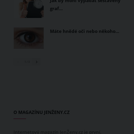
Jak by mohl vypadat sestavený
graf…
Máte hnědé oči nebo někoho…
1
/ 3
O MAGAZÍNU JENŽENY.CZ
Internetový magazín JenŽeny.cz je první,