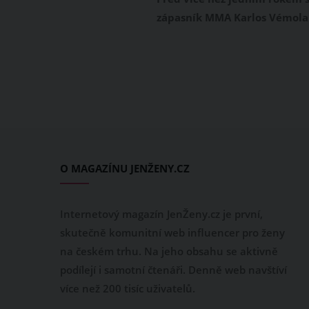
podobná?
zápasník MMA Karlos Vémola
jeho partnerka Lela Ceterová 
hrdými rodiči dcerky Lili. I k
jejich holčička narodila
předčasně, dělá v současnost
svým rodičům velkou radost.
Ceterová a Karlos Vémola
zveřejňují fotky své roztomil
dcerky pravidelně na Instag
O MAGAZÍNU JENŽENY.CZ
Komu ze svých rodičů se Lili
podobá víc?
Internetový magazín JenŽeny.cz je první,
skutečně komunitní web influencer pro ženy
na českém trhu. Na jeho obsahu se aktivně
podílejí i samotní čtenáři. Denně web navštíví
více než 200 tisíc uživatelů.