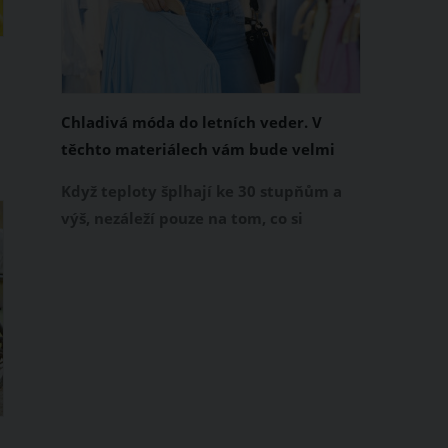
Chladivá móda do letních veder. V
těchto materiálech vám bude velmi
příjemně
Když teploty šplhají ke 30 stupňům a
výš, nezáleží pouze na tom, co si
obléknete, ale také z čeho je oblečení
ušité. Některé materiály totiž zadržují
teplo a pot, jiné naopak nechají
pokožku dýchat a pomohou vám
zvládnout i opravdu horké dny.
Základem letního šatníku by proto
měly být přírodní nebo funkční
prodyšné tkaniny a volnější střihy.