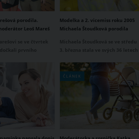
ešová porodila.
Modelka a 2. vicemiss roku 2005
moderátor Leoš Mareš
Michaela Štoudková porodila
ice dceru
holčičku. Maminkou se stala v 36
rešovi se ve čtvrtek
Michaela Štoudková se ve středu
letech
 dočkali prvního
3. března stala ve svých 36 letech
 potomka. Jak
poprvé maminkou. Tato modelka,
 oblíbený moderátor
influencerka a 2. vicemiss roku
amu, jeho manželka
2005 přivedla na svět krásnou a
ČLÁNEK
rešová porodila
zdravou holčičku, která od svých
Jméno novorozeného
rodičů dostala jedinečné jméno
i slavný pár prozatím
řeckého původu Zoe. O
o sebe.
nejšťastnější události svého
života informovala Michaela
Štoudková na Instagramu.
maminka napsala dopis
Moderátorka a rosnička Katka