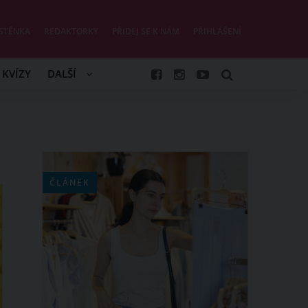
STĚNKA
REDAKTORKY
PŘIDEJ SE K NÁM
PŘIHLÁŠENÍ
KVÍZY
DALŠÍ
ČLÁNEK