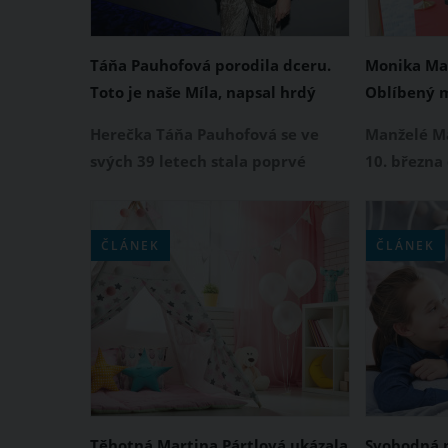
Táňa Pauhofová porodila dceru.
Monika Mar
Toto je naše Míla, napsal hrdý
Oblíbený 
táta Jonatán Pastirčák
má do třet
Herečka Táňa Pauhofová se ve
Manželé Ma
svých 39 letech stala poprvé
10. března
maminkou. O této radostné
společného
zprávě informovala na sociálních
informoval
sítích. Její manžel, hudebník
na Instagr
ČLÁNEK
ČLÁNEK
Jonatán Pastirčák, následně
Monika Ma
dodal, že Táňa porodila holčičku,
holčičku. 
která dostala krásné jméno Míla.
děvčátka s
nechává pr
Těhotná Martina Pártlová ukázala
Svobodná 