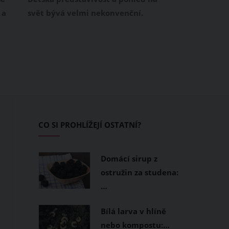
 a
svět bývá velmi nekonvenční.
stali
Nejvíce vás jistě pobaví dětské
dyž se
výtvarné projevy. Kresby dětí
jsou totiž originální a jedinečné.
i
Někdy je ale lepší, když své
 Lela
malůvky vytváří doma, a ne ve
škole. Souhlasíte?
é
ramu.
CO SI PROHLÍŽEJÍ OSTATNÍ?
Domácí sirup z
ostružin za studena:
…
Bílá larva v hlíně
nebo kompostu:…