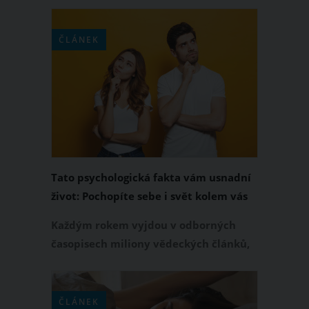
jak velké míry dokáže pes rozpoznat
povahu člověka. Nedávné výzkumy
však naznačily, že pes toho dokáže z
ČLÁNEK
člověka vycítit daleko více, než si
myslíme.
Tato psychologická fakta vám usnadní
život: Pochopíte sebe i svět kolem vás
Každým rokem vyjdou v odborných
časopisech miliony vědeckých článků,
které se věnují psychologii. Najdou se
mezi nimi velmi zajímavé poznatky,
které využijete ve svém každodenním
ČLÁNEK