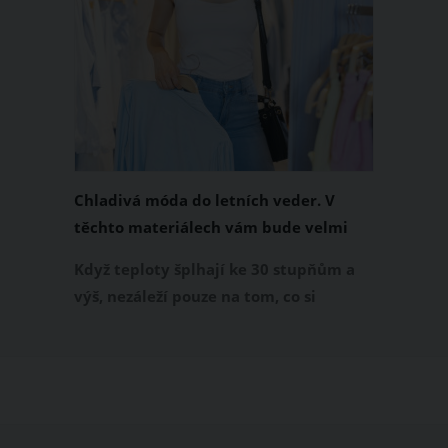
Chladivá móda do letních veder. V
těchto materiálech vám bude velmi
příjemně
Když teploty šplhají ke 30 stupňům a
výš, nezáleží pouze na tom, co si
obléknete, ale také z čeho je oblečení
ušité. Některé materiály totiž zadržují
teplo a pot, jiné naopak nechají
pokožku dýchat a pomohou vám
zvládnout i opravdu horké dny.