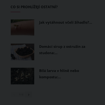
Základem letního šatníku by proto
CO SI PROHLÍŽEJÍ OSTATNÍ?
měly být přírodní nebo funkční
prodyšné tkaniny a volnější střihy.
Jak vytáhnout včelí žihadlo?…
Domácí sirup z ostružin za
studena:…
Bílá larva v hlíně nebo
kompostu:…
1
/ 3