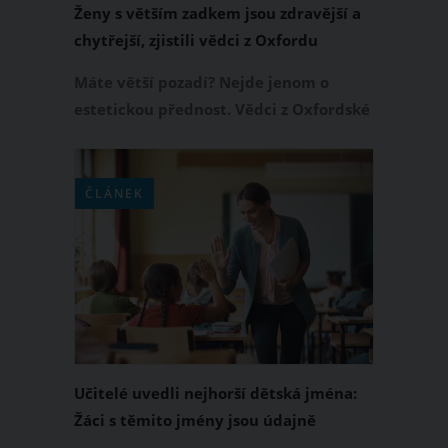
Ženy s větším zadkem jsou zdravější a
chytřejší, zjistili vědci z Oxfordu
Máte větší pozadí? Nejde jenom o
estetickou přednost. Vědci z Oxfordské
univerzity totiž na základě svého
výzkumu nedávno zjistili, že ženy s
větším zadkem jsou zdravější a
ČLÁNEK
chytřejší a také méně náchylné ke
chronickým chorobám. Co na toto
zjištění říkáte?
Učitelé uvedli nejhorší dětská jména:
Žáci s těmito jmény jsou údajně
neposlušní a zlí