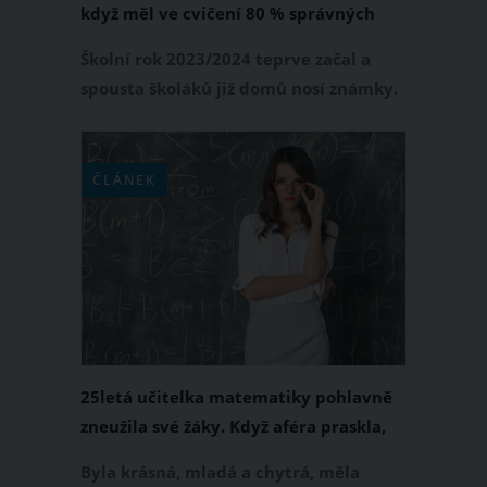
když měl ve cvičení 80 % správných
odpovědí
Školní rok 2023/2024 teprve začal a
spousta školáků již domů nosí známky.
Nejde však pouze o jedničky, někteří již
dokonce dostali mnohem horší
známky. Líný učitel aktuálně upozornil
ČLÁNEK
na případ žáka 2. třídy ZŠ, který dostal
neoprávněně pětku ze cvičení z
českého jazyka. Paradoxně měl ve
vypracovaném úkolu 80 % správných
odpovědí.
25letá učitelka matematiky pohlavně
zneužila své žáky. Když aféra praskla,
zničilo jí to život
Byla krásná, mladá a chytrá, měla