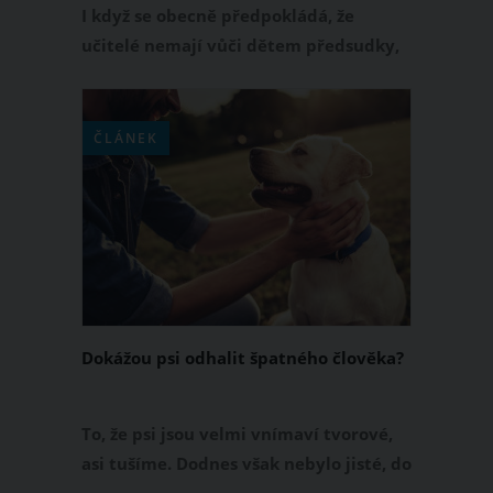
I když se obecně předpokládá, že
učitelé nemají vůči dětem předsudky,
někdy tomu tak opravdu není. Dokládá
to počin jedné maminky, která udělala
rozhovor s učiteli na téma osobních
ČLÁNEK
jmen dětí, v němž byli pedagogové ve
svých názorech opravdu upřímní.
Dokážou psi odhalit špatného člověka?
To, že psi jsou velmi vnímaví tvorové,
asi tušíme. Dodnes však nebylo jisté, do