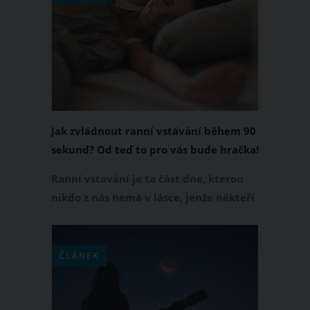
životě i vy. Následující překvapivá
psychologická zjištění vám zlepší
vztahy s ostatními lidmi a pomůžou
vám žít plnohodnotnější život.
Jak zvládnout ranní vstávání během 90
sekund? Od teď to pro vás bude hračka!
Ranní vstávání je ta část dne, kterou
nikdo z nás nemá v lásce, jenže někteří
ji dokážou s grácií zvládnout, naopak
jiní ji z celé duše nenávidí a podle toho
také vypadá zbytek jejich dne. Jak tedy
ČLÁNEK
rána zvládat co nejlépe?