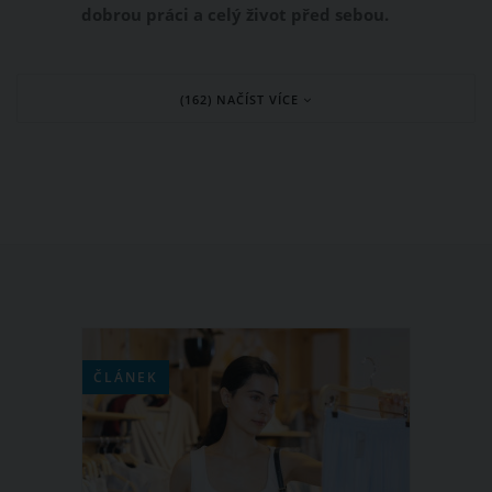
dobrou práci a celý život před sebou.
Přesto 25letá učitelka matematiky Erin
McAuliffe z americké Severní Karolíny
(162) NAČÍST VÍCE
udělala něco, co se nepromíjí. Spala se
svými žáky, z nichž nejmladšímu bylo
16 let.
ČLÁNEK