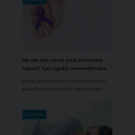
naše tělo a věřte nám, že jich není
málo!
Jak nás tělo varuje před příchodem
lupusu? Tyto signály nezanedbávejte
Lupus je chronické a velmi bolestivé
zánětlivé onemocnění, ke kterému
dochází, když náš vlastní imunitní
systém začne napadat tkáně a vnitřní
orgány. Někteří lidé trpí jen velmi
ČLÁNEK
mírnými příznaky, zatímco jiní na tom
mohou být o něco hůře a podle všeho