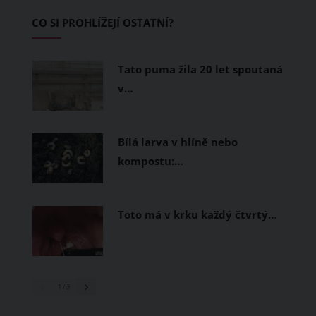
Základem letního šatníku by proto
CO SI PROHLÍŽEJÍ OSTATNÍ?
měly být přírodní nebo funkční
prodyšné tkaniny a volnější střihy.
Tato puma žila 20 let spoutaná
v…
Bílá larva v hlíně nebo
kompostu:…
Toto má v krku každý čtvrtý…
1
/ 3