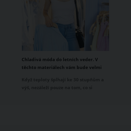
Chladivá móda do letních veder. V
těchto materiálech vám bude velmi
příjemně
Když teploty šplhají ke 30 stupňům a
výš, nezáleží pouze na tom, co si
obléknete, ale také z čeho je oblečení
ušité. Některé materiály totiž zadržují
teplo a pot, jiné naopak nechají
pokožku dýchat a pomohou vám
zvládnout i opravdu horké dny.