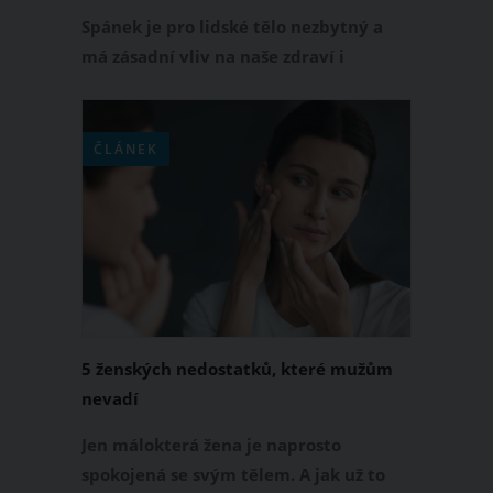
Spánek je pro lidské tělo nezbytný a
má zásadní vliv na naše zdraví i
psychickou pohodu. Ač se na první
pohled může zdát, že se jedná o vcelku
nezajímavou činnost, při které jen
ČLÁNEK
čerpáme novou energii, můžou se nám
během ní přihodit velmi zajímavé věci.
5 ženských nedostatků, které mužům
nevadí
Jen málokterá žena je naprosto
spokojená se svým tělem. A jak už to