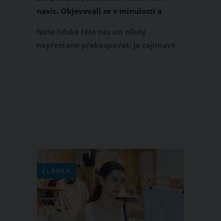
navíc. Objevovali se v minulosti a
bohužel i dnes
Naše lidské tělo nás asi nikdy
nepřestane překvapovat. Je zajímavé
sledovat, čeho všeho je lidské tělo
schopné a jak moc ho může příroda
změnit. Pojďte se s námi podívat na
neobvyklé lidi, kteří se narodili s
některými částmi těla navíc.
ČLÁNEK