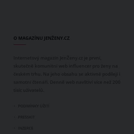
O MAGAZÍNU JENŽENY.CZ
Internetový magazín JenŽeny.cz je první,
skutečně komunitní web influencer pro ženy na
českém trhu. Na jeho obsahu se aktivně podílejí i
samotní čtenáři. Denně web navštíví více než 200
tisíc uživatelů.
PODMÍNKY UŽITÍ
PRESSKIT
INZERCE